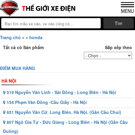
Tìm
Trang chủ
»
»
honda
Tất cả có
Sản phẩm
Sắp xếp theo
ĐIỂM MUA HÀNG
HÀ NỘI
519 Nguyễn Văn Linh - Sài Đồng - Long Biên - Hà Nội
154 Phạm Văn Đồng -Cầu Giấy - Hà Nội
651 Nguyễn Văn Cừ. Long Biên. Hà Nội. (Gần Cầu Chui)
807 Ngô Gia Tự - Đức Giang - Long Biên - Hà Nội (Gần Cầu
Đuông)