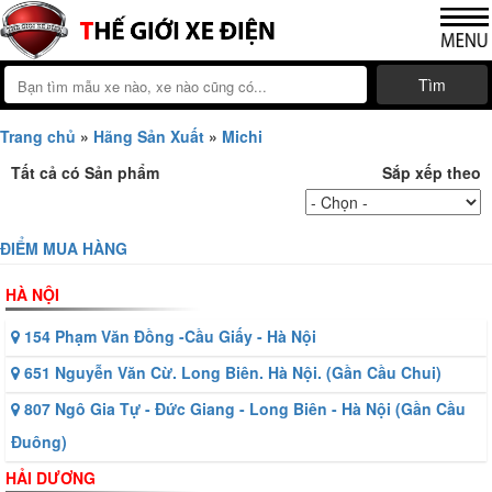
Tìm
Trang chủ
»
Hãng Sản Xuất
»
Michi
Tất cả có
Sản phẩm
Sắp xếp theo
ĐIỂM MUA HÀNG
HÀ NỘI
154 Phạm Văn Đồng -Cầu Giấy - Hà Nội
651 Nguyễn Văn Cừ. Long Biên. Hà Nội. (Gần Cầu Chui)
807 Ngô Gia Tự - Đức Giang - Long Biên - Hà Nội (Gần Cầu
Đuông)
HẢI DƯƠNG