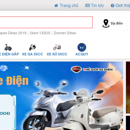
Trang chủ
Tin tức
Giới thi
|
|
spas Dibao 2019
Giant 133DS
Zoomer Dibao
E ĐIỆN GẤP
XE GA 50CC
XE SỐ 50CC
ACQUY