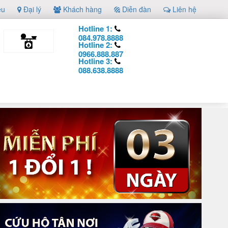
ệu
Đại lý
Khách hàng
Diễn đàn
Liên hệ
Hotline 1:
084.978.8888
Hotline 2:
0966.888.887
Hotline 3:
088.638.8888