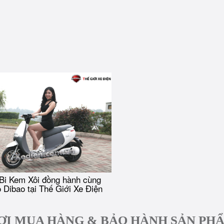
Bi Kem Xôi đồng hành cùng
 Dibao tại Thế Giới Xe Điện
ƠI MUA HÀNG & BẢO HÀNH SẢN PH