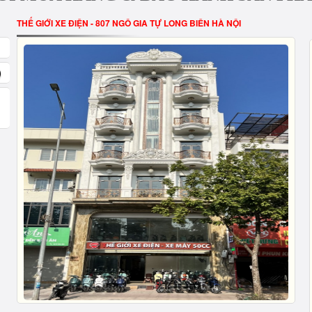
THẾ GIỚI XE ĐIỆN - 807 NGÔ GIA TỰ LONG BIÊN HÀ NỘI
)