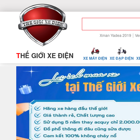
|
Xman Yadea 2019
Ve
T
HẾ GIỚI XE ĐIỆN
XE MÁY ĐIỆN
XE ĐẠP ĐIỆN
X