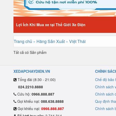
Lợi Ích Khi Mua xe tại Thế Giới Xe Điện
Trang chủ
»
Hãng Sản Xuất
»
Việt Thái
Tất cả có
Sản phẩm
XEDAPCHAYDIEN.VN
CHÍNH SÁC
Tổng đài (8:30 - 21:00)
Chế độ bảo
024.2210.8888
Chính sách 
Cứu hộ:
0966.888.887
Chính sách đ
Gọi khiếu nại:
088.638.8888
Quy định th
Gọi khiếu nại:
0966.888.887
Chính sách b
Số lượt truy cập:
2.744.314