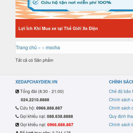
Lợi Ích Khi Mua xe tại Thế Giới Xe Điện
Trang chủ
»
»
mocha
Tất cả có
Sản phẩm
XEDAPCHAYDIEN.VN
CHÍNH SÁC
Tổng đài (8:30 - 21:00)
Chế độ bảo
024.2210.8888
Chính sách 
Cứu hộ:
0966.888.887
Chính sách đ
Gọi khiếu nại:
088.638.8888
Quy định th
Gọi khiếu nại:
0966.888.887
Chính sách b
Số lượt truy cập:
2.744.175