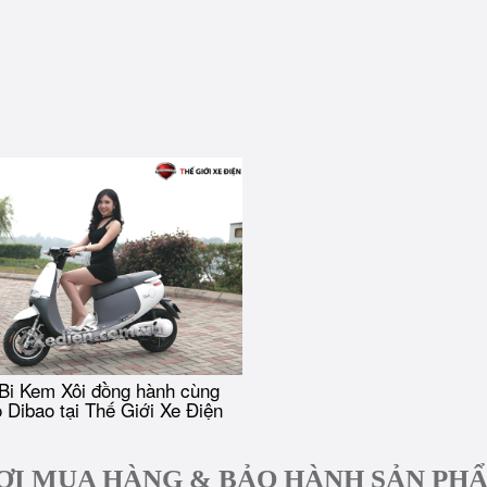
Bi Kem Xôi đồng hành cùng
 Dibao tại Thế Giới Xe Điện
ƠI MUA HÀNG & BẢO HÀNH SẢN PH