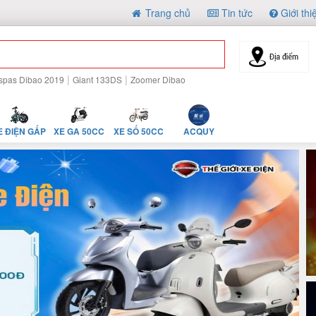
Trang chủ
Tin tức
Giới thi
|
|
spas Dibao 2019
Giant 133DS
Zoomer Dibao
E ĐIỆN GẤP
XE GA 50CC
XE SỐ 50CC
ACQUY