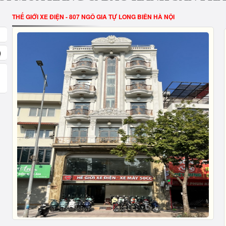
THẾ GIỚI XE ĐIỆN - 807 NGÔ GIA TỰ LONG BIÊN HÀ NỘI
)