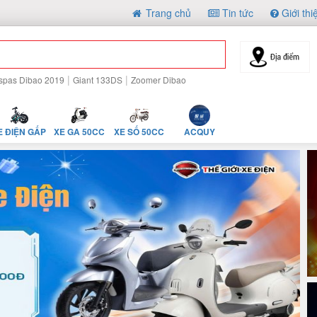
Trang chủ
Tin tức
Giới thi
|
|
spas Dibao 2019
Giant 133DS
Zoomer Dibao
E ĐIỆN GẤP
XE GA 50CC
XE SỐ 50CC
ACQUY