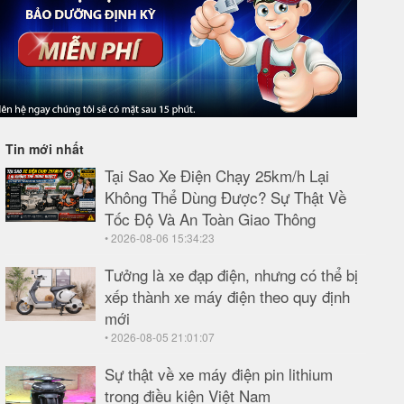
Tin mới nhất
Tại Sao Xe Điện Chạy 25km/h Lại
Không Thể Dùng Được? Sự Thật Về
Tốc Độ Và An Toàn Giao Thông
• 2026-08-06 15:34:23
Tưởng là xe đạp điện, nhưng có thể bị
xếp thành xe máy điện theo quy định
mới
• 2026-08-05 21:01:07
Sự thật về xe máy điện pin lithium
trong điều kiện Việt Nam