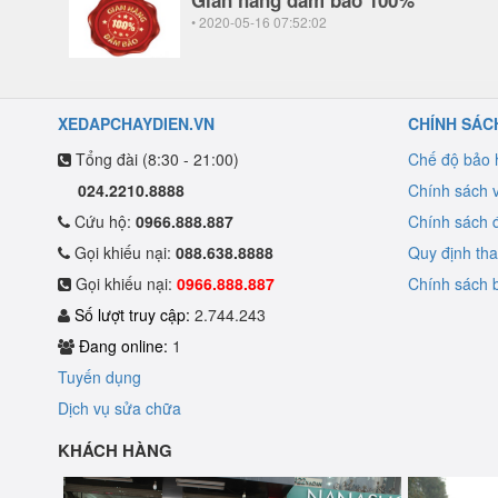
Gian hàng đảm bảo 100%
• 2020-05-16 07:52:02
XEDAPCHAYDIEN.VN
CHÍNH SÁC
Tổng đài (8:30 - 21:00)
Chế độ bảo
024.2210.8888
Chính sách 
Cứu hộ:
0966.888.887
Chính sách đ
Gọi khiếu nại:
088.638.8888
Quy định th
Gọi khiếu nại:
0966.888.887
Chính sách b
Số lượt truy cập:
2.744.243
Đang online:
1
Tuyến dụng
Dịch vụ sửa chữa
KHÁCH HÀNG