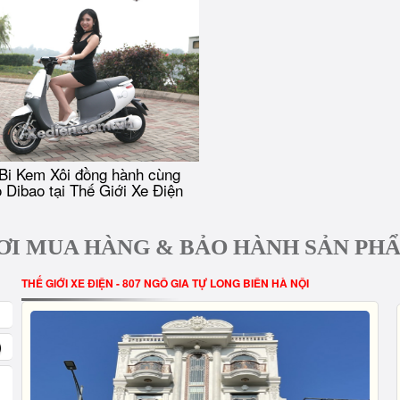
Bi Kem Xôi đồng hành cùng
 Dibao tại Thế Giới Xe Điện
ƠI MUA HÀNG & BẢO HÀNH SẢN PH
THẾ GIỚI XE ĐIỆN - 807 NGÔ GIA TỰ LONG BIÊN HÀ NỘI
)