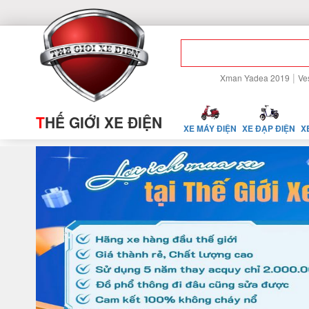
|
Xman Yadea 2019
Ve
T
HẾ GIỚI XE ĐIỆN
XE MÁY ĐIỆN
XE ĐẠP ĐIỆN
X