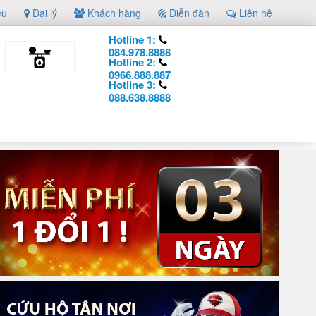
ệu
Đại lý
Khách hàng
Diễn đàn
Liên hệ
Hotline 1:
084.978.8888
Hotline 2:
0966.888.887
Hotline 3:
088.638.8888