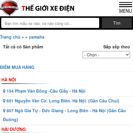
Tìm
Trang chủ
»
»
yamaha
Tất cả có
Sản phẩm
Sắp xếp theo
ĐIỂM MUA HÀNG
HÀ NỘI
154 Phạm Văn Đồng -Cầu Giấy - Hà Nội
651 Nguyễn Văn Cừ. Long Biên. Hà Nội. (Gần Cầu Chui)
807 Ngô Gia Tự - Đức Giang - Long Biên - Hà Nội (Gần Cầu
Đuông)
HẢI DƯƠNG