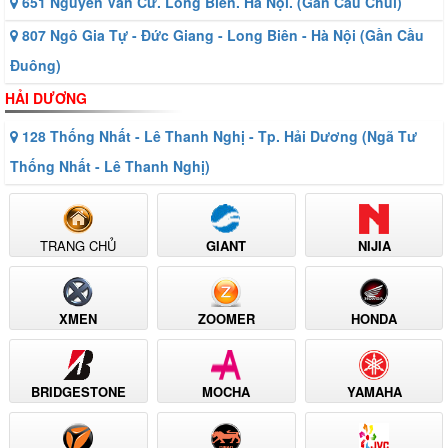
651 Nguyễn Văn Cừ. Long Biên. Hà Nội. (Gần Cầu Chui)
807 Ngô Gia Tự - Đức Giang - Long Biên - Hà Nội (Gần Cầu
Đuông)
HẢI DƯƠNG
128 Thống Nhất - Lê Thanh Nghị - Tp. Hải Dương (Ngã Tư
Thống Nhất - Lê Thanh Nghị)
TRANG CHỦ
GIANT
NIJIA
XMEN
ZOOMER
HONDA
BRIDGESTONE
MOCHA
YAMAHA