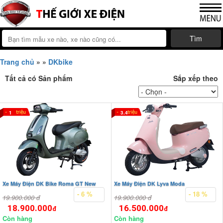
Tìm
Trang chủ
»
»
DKbike
Tất cả có
Sản phẩm
Sắp xếp theo
1
3.4
Xe Máy Điện DK Bike Roma GT New
Xe Máy Điện DK Lyva Moda
- 6 %
- 18 %
19.900.000 đ
19.900.000 đ
18.900.000
16.500.000
đ
đ
Còn hàng
Còn hàng