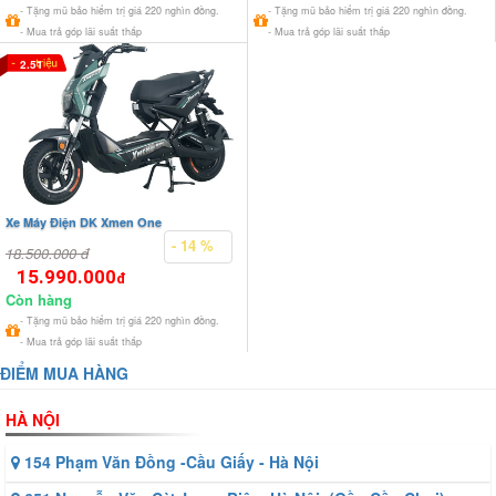
- Tặng mũ bảo hiểm trị giá 220 nghìn đồng.
- Tặng mũ bảo hiểm trị giá 220 nghìn đồng.
- Mua trả góp lãi suất thấp
- Mua trả góp lãi suất thấp
2.51
Xe Máy Điện DK Xmen One
- 14 %
18.500.000 đ
15.990.000
đ
Còn hàng
- Tặng mũ bảo hiểm trị giá 220 nghìn đồng.
- Mua trả góp lãi suất thấp
ĐIỂM MUA HÀNG
HÀ NỘI
154 Phạm Văn Đồng -Cầu Giấy - Hà Nội