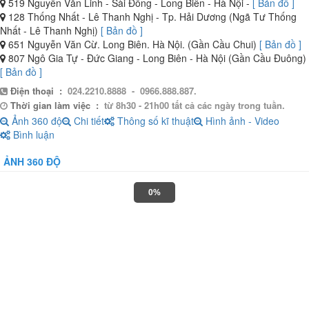
519 Nguyễn Văn Linh - Sài Đồng - Long Biên - Hà Nội -
[ Bản đồ ]
128 Thống Nhất - Lê Thanh Nghị - Tp. Hải Dương (Ngã Tư Thống
Nhất - Lê Thanh Nghị)
[ Bản đồ ]
651 Nguyễn Văn Cừ. Long Biên. Hà Nội. (Gần Cầu Chui)
[ Bản đồ ]
807 Ngô Gia Tự - Đức Giang - Long Biên - Hà Nội (Gần Cầu Đuông)
[ Bản đồ ]
Điện thoại :
024.2210.8888 - 0966.888.887.
Thời gian làm việc :
từ 8h30 - 21h00 tất cả các ngày trong tuần.
Ảnh 360 độ
Chi tiết
Thông số kĩ thuật
Hình ảnh - Video
Bình luận
ẢNH 360 ĐỘ
0%