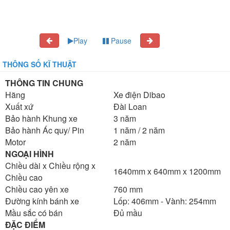
Play
Pause
THÔNG SỐ KĨ THUẬT
THÔNG TIN CHUNG
Hãng
Xe điện Dibao
Xuất xứ
Đài Loan
Bảo hành Khung xe
3 năm
Bảo hành Ác quy/ Pin
1 năm / 2 năm
Motor
2 năm
NGOẠI HÌNH
Chiều dài x Chiều rộng x
1640mm x 640mm x 1200mm
Chiều cao
Chiều cao yên xe
760 mm
Đường kính bánh xe
Lốp: 406mm - Vành: 254mm
Mầu sắc có bán
Đủ mầu
ĐẶC ĐIỂM