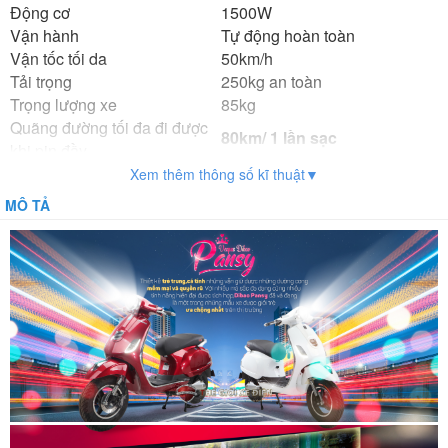
Động cơ
1500W
Vận hành
Tự động hoàn toàn
Vận tốc tối da
50km/h
Tải trọng
250kg an toàn
Trọng lượng xe
85kg
Quãng đường tối đa đi được
80km/ 1 lần sạc
khi pin đầy
Sạc điện
Tự động ngắt khi acquy đầy
Xem thêm thông số kĩ thuật▼
Thời gian sạc
12h-14h
MÔ TẢ
Phanh trước/sau
Phanh đĩa trước
Loại acquy
5 acquy 20A
Lốp
Liền săm
Bảo vệ tụt áp
42 + / - 1.0V
Bảo vệ dòng
14 + / -2.0A
Gương, Sạc, Khóa báo động
Phụ kiện đi kèm theo xe
chống trộm