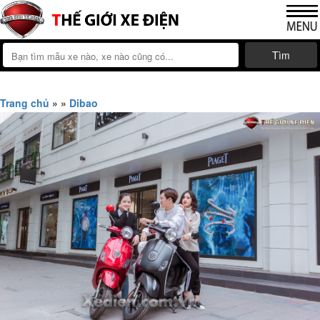
Tìm
Trang chủ
»
»
Dibao