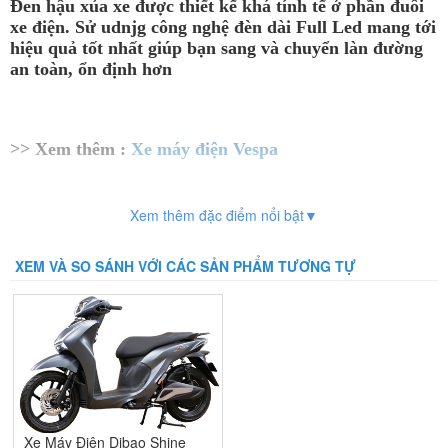
Đen hậu xủa xe được thiết kế khá tính tế ở phần đuôi
xe điện. Sử udnjg công nghệ đèn dài Full Led mang tới
hiệu quả tốt nhất giúp bạn sang và chuyển làn đường
an toàn, ổn định hơn
>> Xem thêm :
Xe máy điện Vespa
Xem thêm đặc điểm nổi bật▼
XEM VÀ SO SÁNH VỚI CÁC SẢN PHẨM TƯƠNG TỰ
Xe Máy Điện Dibao Shine