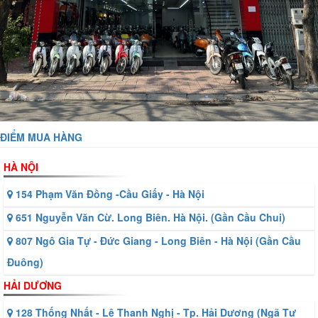
ĐIỂM MUA HÀNG
HÀ NỘI
154 Phạm Văn Đồng -Cầu Giấy - Hà Nội
651 Nguyễn Văn Cừ. Long Biên. Hà Nội. (Gần Cầu Chui)
807 Ngô Gia Tự - Đức Giang - Long Biên - Hà Nội (Gần Cầu
Đuông)
HẢI DƯƠNG
128 Thống Nhất - Lê Thanh Nghị - Tp. Hải Dương (Ngã Tư