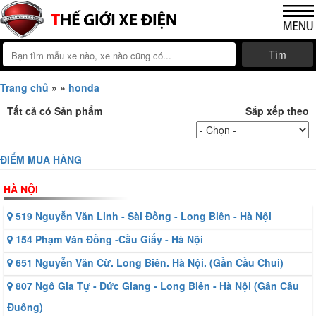
Tìm
Trang chủ
»
»
honda
Tất cả có
Sản phẩm
Sắp xếp theo
ĐIỂM MUA HÀNG
HÀ NỘI
519 Nguyễn Văn Linh - Sài Đồng - Long Biên - Hà Nội
154 Phạm Văn Đồng -Cầu Giấy - Hà Nội
651 Nguyễn Văn Cừ. Long Biên. Hà Nội. (Gần Cầu Chui)
807 Ngô Gia Tự - Đức Giang - Long Biên - Hà Nội (Gần Cầu
Đuông)