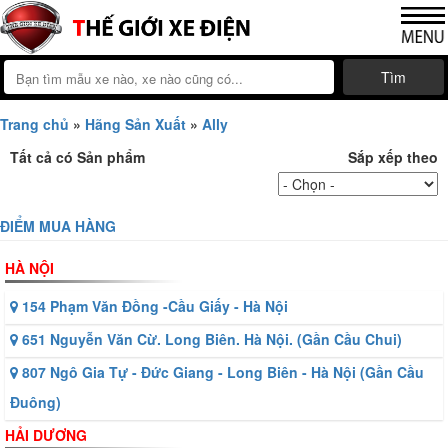
Tìm
Trang chủ
»
Hãng Sản Xuất
»
Ally
Tất cả có
Sản phẩm
Sắp xếp theo
ĐIỂM MUA HÀNG
HÀ NỘI
154 Phạm Văn Đồng -Cầu Giấy - Hà Nội
651 Nguyễn Văn Cừ. Long Biên. Hà Nội. (Gần Cầu Chui)
807 Ngô Gia Tự - Đức Giang - Long Biên - Hà Nội (Gần Cầu
Đuông)
HẢI DƯƠNG