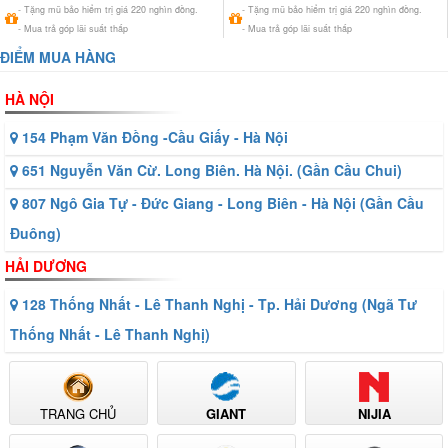
- Tặng mũ bảo hiểm trị giá 220 nghìn đồng.
- Tặng mũ bảo hiểm trị giá 220 nghìn đồng.
- Mua trả góp lãi suất thấp
- Mua trả góp lãi suất thấp
ĐIỂM MUA HÀNG
HÀ NỘI
154 Phạm Văn Đồng -Cầu Giấy - Hà Nội
651 Nguyễn Văn Cừ. Long Biên. Hà Nội. (Gần Cầu Chui)
807 Ngô Gia Tự - Đức Giang - Long Biên - Hà Nội (Gần Cầu
Đuông)
HẢI DƯƠNG
128 Thống Nhất - Lê Thanh Nghị - Tp. Hải Dương (Ngã Tư
Thống Nhất - Lê Thanh Nghị)
TRANG CHỦ
GIANT
NIJIA