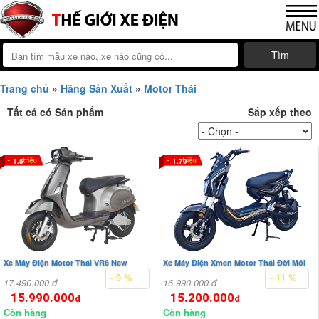
Tìm
Trang chủ
»
Hãng Sản Xuất
»
Motor Thái
Tất cả có
Sản phẩm
Sắp xếp theo
1.5
1.79
Xe Máy Điện Motor Thái VR6 New
Xe Máy Điện Xmen Motor Thái Đời Mới
- 9 %
- 11 %
17.490.000 đ
16.990.000 đ
15.990.000
15.200.000
đ
đ
Còn hàng
Còn hàng