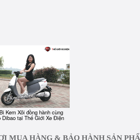
Bi Kem Xôi đồng hành cùng
 Dibao tại Thế Giới Xe Điện
ƠI MUA HÀNG & BẢO HÀNH SẢN PH