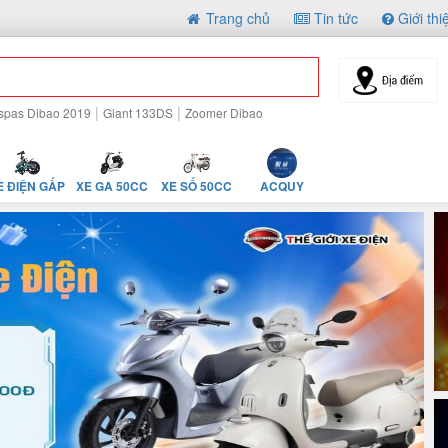
Trang chủ
Tin tức
Giới thi
|
|
spas Dibao 2019
Giant 133DS
Zoomer Dibao
E ĐIỆN GẤP
XE GA 50CC
XE SỐ 50CC
ACQUY