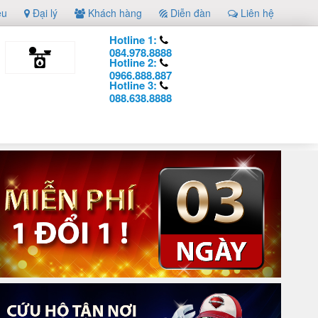
ệu
Đại lý
Khách hàng
Diễn đàn
Liên hệ
Hotline 1:
084.978.8888
Hotline 2:
0966.888.887
Hotline 3:
088.638.8888