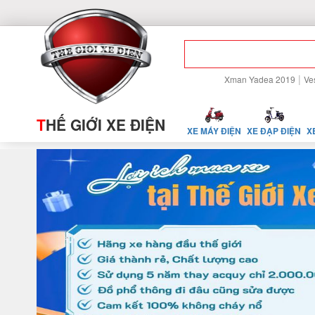
|
Xman Yadea 2019
Ve
T
HẾ GIỚI XE ĐIỆN
XE MÁY ĐIỆN
XE ĐẠP ĐIỆN
X