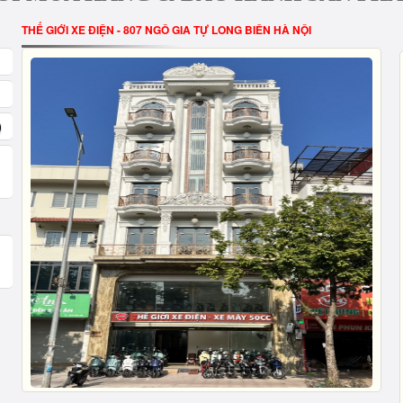
THẾ GIỚI XE ĐIỆN - 807 NGÔ GIA TỰ LONG BIÊN HÀ NỘI
)