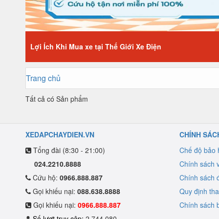
Lợi Ích Khi Mua xe tại Thế Giới Xe Điện
Trang chủ
Tất cả có
Sản phẩm
XEDAPCHAYDIEN.VN
CHÍNH SÁC
Tổng đài (8:30 - 21:00)
Chế độ bảo
024.2210.8888
Chính sách 
Cứu hộ:
0966.888.887
Chính sách đ
Gọi khiếu nại:
088.638.8888
Quy định th
Gọi khiếu nại:
0966.888.887
Chính sách b
Số lượt truy cập:
2.744.080