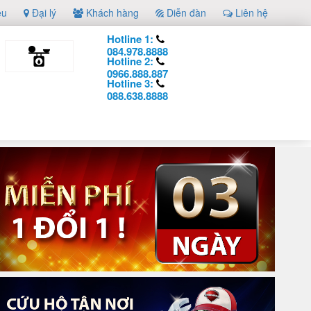
ệu
Đại lý
Khách hàng
Diễn đàn
Liên hệ
Hotline 1:
084.978.8888
Hotline 2:
0966.888.887
Hotline 3:
088.638.8888