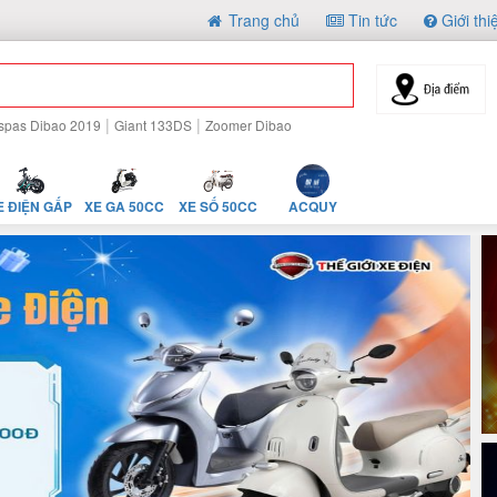
Trang chủ
Tin tức
Giới thi
|
|
spas Dibao 2019
Giant 133DS
Zoomer Dibao
E ĐIỆN GẤP
XE GA 50CC
XE SỐ 50CC
ACQUY