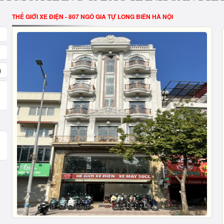
THẾ GIỚI XE ĐIỆN - 807 NGÔ GIA TỰ LONG BIÊN HÀ NỘI
)