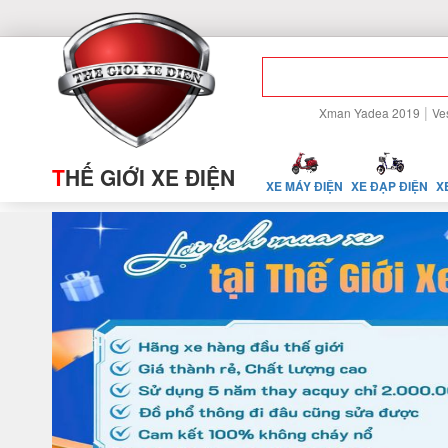
|
Xman Yadea 2019
Ve
T
HẾ GIỚI XE ĐIỆN
XE MÁY ĐIỆN
XE ĐẠP ĐIỆN
X