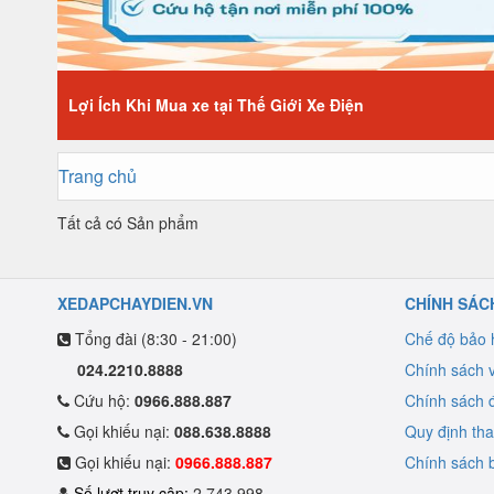
Lợi Ích Khi Mua xe tại Thế Giới Xe Điện
Trang chủ
Tất cả có
Sản phẩm
XEDAPCHAYDIEN.VN
CHÍNH SÁC
Tổng đài (8:30 - 21:00)
Chế độ bảo
024.2210.8888
Chính sách 
Cứu hộ:
0966.888.887
Chính sách đ
Gọi khiếu nại:
088.638.8888
Quy định th
Gọi khiếu nại:
0966.888.887
Chính sách b
Số lượt truy cập:
2.743.998