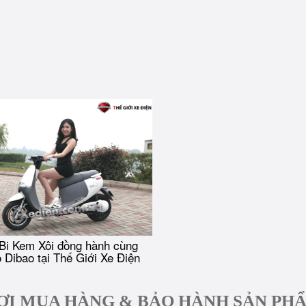
Bi Kem Xôi đồng hành cùng
 Dibao tại Thế Giới Xe Điện
ƠI MUA HÀNG & BẢO HÀNH SẢN PH