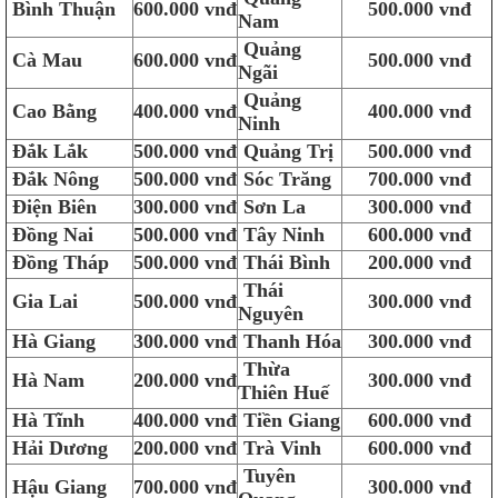
Bình Thuận
600.000 vnđ
500.000 vnđ
Nam
Quảng
Cà Mau
600.000 vnđ
500.000 vnđ
Ngãi
Quảng
Cao Bằng
400.000 vnđ
400.000 vnđ
Ninh
Đắk Lắk
500.000 vnđ
Quảng Trị
500.000 vnđ
Đắk Nông
500.000 vnđ
Sóc Trăng
700.000 vnđ
Điện Biên
300.000 vnđ
Sơn La
300.000 vnđ
Đồng Nai
500.000 vnđ
Tây Ninh
600.000 vnđ
Đồng Tháp
500.000 vnđ
Thái Bình
200.000 vnđ
Thái
Gia Lai
500.000 vnđ
300.000 vnđ
Nguyên
Hà Giang
300.000 vnđ
Thanh Hóa
300.000 vnđ
Thừa
Hà Nam
200.000 vnđ
300.000 vnđ
Thiên Huế
Hà Tĩnh
400.000 vnđ
Tiền Giang
600.000 vnđ
Hải Dương
200.000 vnđ
Trà Vinh
600.000 vnđ
Tuyên
Hậu Giang
700.000 vnđ
300.000 vnđ