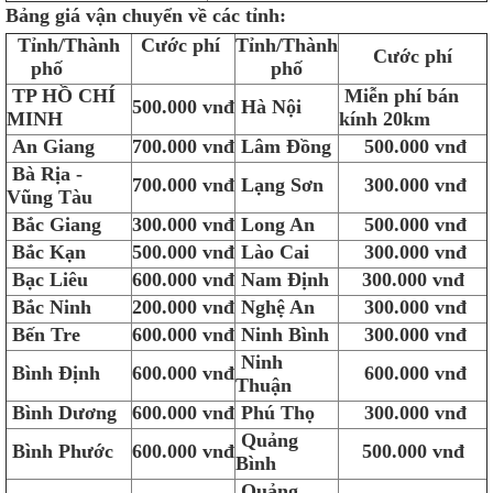
Bảng giá vận chuyển về các tỉnh:
Tỉnh/Thành
Cước phí
Tỉnh/Thành
Cước phí
phố
phố
TP HỒ CHÍ
Miễn phí bán
500.000 vnđ
Hà Nội
MINH
kính 20km
An Giang
700.000 vnđ
Lâm Đồng
500.000 vnđ
Bà Rịa -
700.000 vnđ
Lạng Sơn
300.000 vnđ
Vũng Tàu
Bắc Giang
300.000 vnđ
Long An
500.000 vnđ
Bắc Kạn
500.000 vnđ
Lào Cai
300.000 vnđ
Bạc Liêu
600.000 vnđ
Nam Định
300.000 vnđ
Bắc Ninh
200.000 vnđ
Nghệ An
300.000 vnđ
Bến Tre
600.000 vnđ
Ninh Bình
300.000 vnđ
Ninh
Bình Định
600.000 vnđ
600.000 vnđ
Thuận
Bình Dương
600.000 vnđ
Phú Thọ
300.000 vnđ
Quảng
Bình Phước
600.000 vnđ
500.000 vnđ
Bình
Quảng