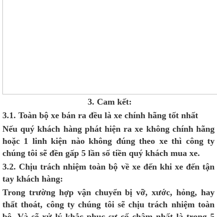
3. Cam kết:
3.1.
Toàn bộ
xe bán ra đ
ề
u là xe chính hãng t
ố
t nh
ấ
t
Nếu quý khách hàng phát hiện ra xe không chính hãng
hoặc 1 linh kiện nào không đúng theo xe thì công ty
chúng tôi sẽ đền gấp 5 lần số tiền quý khách mua xe.
3.2.
Chị
u trách nhi
ệ
m toàn b
ộ
v
ề
xe đ
ế
n khi xe đ
ế
n t
ậ
n
tay khách hàng
:
Trong trường hợp vận chuyển bị vỡ, xước, hỏng, hay
thất thoát, công ty chúng tôi sẽ chịu trách nhiệm toàn
bộ. Và sẽ xử lý khắc phục sự cố chậm nhất là trong 5