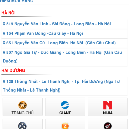
ĐIỂM MUA HÀNG
HÀ NỘI
519 Nguyễn Văn Linh - Sài Đồng - Long Biên - Hà Nội
154 Phạm Văn Đồng -Cầu Giấy - Hà Nội
651 Nguyễn Văn Cừ. Long Biên. Hà Nội. (Gần Cầu Chui)
807 Ngô Gia Tự - Đức Giang - Long Biên - Hà Nội (Gần Cầu
Đuông)
HẢI DƯƠNG
128 Thống Nhất - Lê Thanh Nghị - Tp. Hải Dương (Ngã Tư
Thống Nhất - Lê Thanh Nghị)
TRANG CHỦ
GIANT
NIJIA