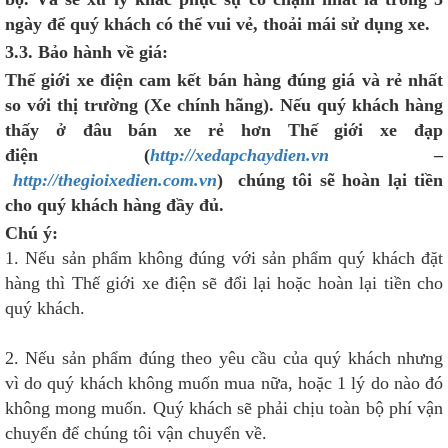
ngày để quý khách có thể vui vẻ, thoải mái sử dụng xe.
3.3.
Bả
o hành v
ề
giá
:
Thế giới xe điện cam kết bán hàng đúng giá và rẻ nhất
so với thị trường (Xe chính hãng). Nếu quý khách hàng
thấy ở đâu bán xe rẻ hơn
Th
ế
gi
ớ
i xe đ
ạ
p
đi
ệ
n
(
http://xedapchaydien.vn
–
http://thegioixedien.com.vn
) chúng tôi sẽ hoàn lại tiền
cho quý khách hàng đầy đủ.
Chú ý:
1. Nếu sản phẩm không đúng với sản phẩm quý khách đặt
hàng thì Thế giới xe điện sẽ đổi lại hoặc hoàn lại tiền cho
quý khách.
2. Nếu sản phẩm đúng theo yêu cầu của quý khách nhưng
vì do quý khách không muốn mua nữa, hoặc 1 lý do nào đó
không mong muốn. Quý khách sẽ phải chịu toàn bộ phí vận
chuyển để chúng tôi vận chuyển về.