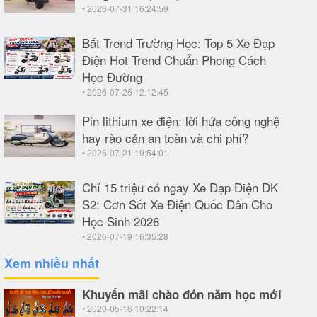
• 2026-07-31 16:24:59
Bắt Trend Trường Học: Top 5 Xe Đạp
Điện Hot Trend Chuẩn Phong Cách
Học Đường
• 2026-07-25 12:12:45
Pin lithium xe điện: lời hứa công nghệ
hay rào cản an toàn và chi phí?
• 2026-07-21 19:54:01
Chỉ 15 triệu có ngay Xe Đạp Điện DK
S2: Cơn Sốt Xe Điện Quốc Dân Cho
Học Sinh 2026
• 2026-07-19 16:35:28
Xem nhiều nhất
Khuyến mãi chào đón năm học mới
• 2020-05-16 10:22:14