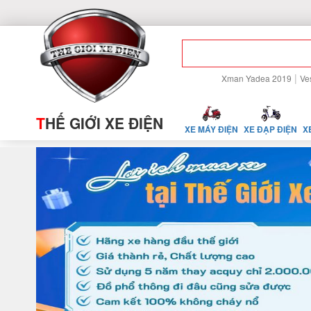
|
Xman Yadea 2019
Ve
T
HẾ GIỚI XE ĐIỆN
XE MÁY ĐIỆN
XE ĐẠP ĐIỆN
X