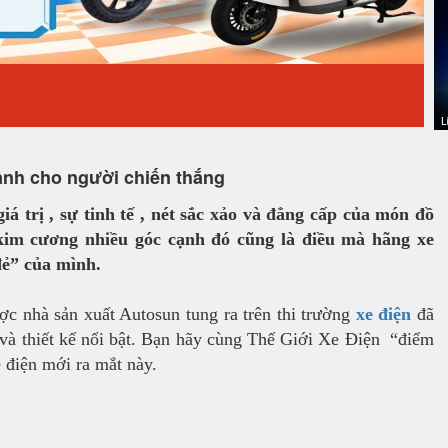
nh cho người chiến thắng
 trị , sự tinh tế , nét sắc xảo và đẳng cấp của món đồ
 kim cương nhiều góc cạnh đó cũng là điều mà hãng xe
đẻ” của mình.
 nhà sản xuất Autosun tung ra trên thi trường
xe
đ
iện
đã
 và thiết kế nổi bật. Bạn hãy cùng Thế Giới Xe Điện “điểm
 điện mới ra mắt này.