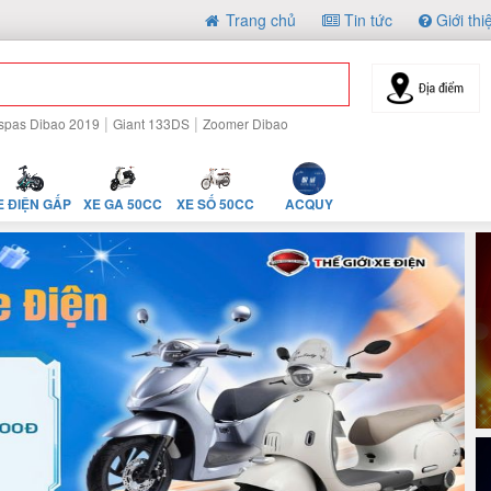
Trang chủ
Tin tức
Giới thi
|
|
spas Dibao 2019
Giant 133DS
Zoomer Dibao
E ĐIỆN GẤP
XE GA 50CC
XE SỐ 50CC
ACQUY