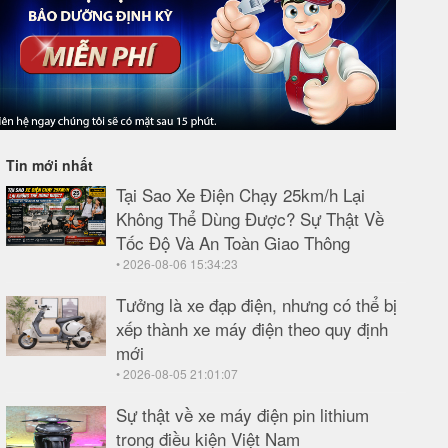
Tin mới nhất
Tại Sao Xe Điện Chạy 25km/h Lại
Không Thể Dùng Được? Sự Thật Về
Tốc Độ Và An Toàn Giao Thông
• 2026-08-06 15:34:23
Tưởng là xe đạp điện, nhưng có thể bị
xếp thành xe máy điện theo quy định
mới
• 2026-08-05 21:01:07
Sự thật về xe máy điện pin lithium
trong điều kiện Việt Nam