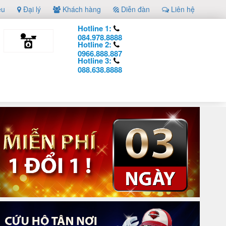
ệu
Đại lý
Khách hàng
Diễn đàn
Liên hệ
Hotline 1:
084.978.8888
Hotline 2:
0966.888.887
Hotline 3:
088.638.8888