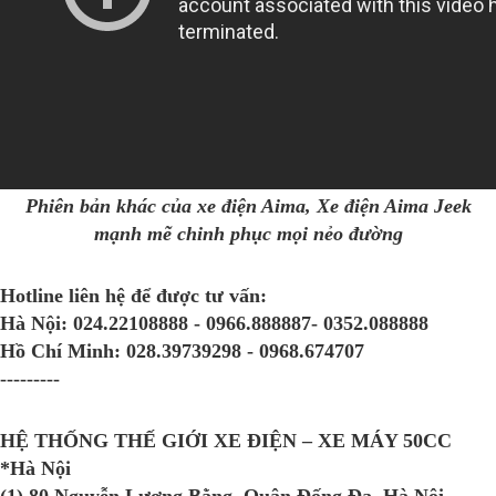
Phiên bản khác của xe điện Aima, Xe điện Aima Jeek
mạnh mẽ chinh phục mọi nẻo đường
Hotline liên hệ để được tư vấn:
Hà Nội:
024.22108888 - 0966.888887- 0352.088888
Hồ Chí Minh:
028.39739298 - 0968.674707
---------
HỆ THỐNG THẾ GIỚI XE ĐIỆN – XE MÁY 50CC
*Hà Nội
(1) 80 Nguyễn Lương Bằng. Quận Đống Đa. Hà Nội