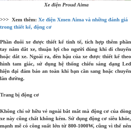
Xe điện Proud Aima
>>> Xem thêm:
Xe điện Xmen Aima và những đánh giá
trong thiết kế, động cơ
Phần đuôi xe được thiết kế tinh tế, tích hợp thêm phần
tay nắm dắt xe, thuận lợi cho người dùng khi di chuyển
hoặc dắt xe. Ngoài ra, đèn hậu của xe được thiết kế theo
hình tam giác, sử dụng hệ thống chiếu sáng dạng Led
hiện đại đảm bảo an toàn khi bạn cần sang hoặc chuyển
làn đường.
Trang bị động cơ
Không chỉ sở hữu vẻ ngoài bắt mắt mà động cơ của dòng
xe này cũng chất không kém. Sử dụng động cơ siêu khỏe,
mạnh mẽ có công suất lớn từ 800-1000W, cũng vì thế nên