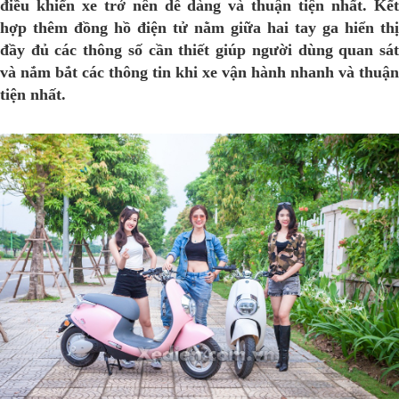
điều khiển xe trở nên dễ dàng và thuận tiện nhất. Kết
hợp thêm đồng hồ điện tử nằm giữa hai tay ga hiển thị
đầy đủ các thông số cần thiết giúp người dùng quan sát
và nắm bắt các thông tin khi xe vận hành nhanh và thuận
tiện nhất.