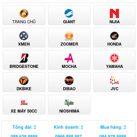
TRANG CHỦ
GIANT
NIJIA
XMEN
ZOOMER
HONDA
BRIDGESTONE
MOCHA
YAMAHA
DKBIKE
DIBAO
JVC
XE MÁY 50CC
NIOSHIMA
Tổng đài:
Kinh doanh:
Mua hàng:
088.638.8888
0966.888.887
084.978.8888