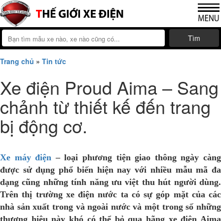
Tìm
Trang chủ
»
Tin tức
Xe điện Proud Aima – Sang
chảnh từ thiết kế đến trang
bị động cơ.
Xe máy điện
– loại phương tiện giao thông ngày càn
được sử dụng phổ biến hiện nay với nhiều mẫu mã đa
dạng cũng những tính năng ưu việt thu hút người dùng.
Trên thị trường xe điện nước ta có sự góp mặt của các
nhà sản xuất trong và ngoài nước và một trong số những
thương hiệu này khó có thể bỏ qua hãng xe điện Aima