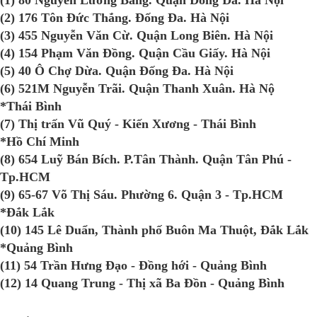
(2) 176 Tôn Đức Thắng. Đống Đa. Hà Nội
(3) 455 Nguyễn Văn Cừ. Quận Long Biên. Hà Nội
(4) 154 Phạm Văn Đồng. Quận Cầu Giấy. Hà Nội
(5) 40 Ô Chợ Dừa. Quận Đống Đa. Hà Nội
(6) 521M Nguyễn Trãi. Quận Thanh Xuân. Hà Nộ
*Thái Bình
(7) Thị trấn Vũ Quý - Kiến Xương - Thái Bình
*Hồ Chí Minh
(8) 654 Luỹ Bán Bích. P.Tân Thành. Quận Tân Phú -
Tp.HCM
(9) 65-67 Võ Thị Sáu. Phường 6. Quận 3 - Tp.HCM
*Đắk Lắk
(10) 145 Lê Duẩn, Thành phố Buôn Ma Thuột, Đắk Lắk
*Quảng Bình
(11) 54 Trần Hưng Đạo - Đồng hới - Quảng Bình
(12) 14 Quang Trung - Thị xã Ba Đồn - Quảng Bình