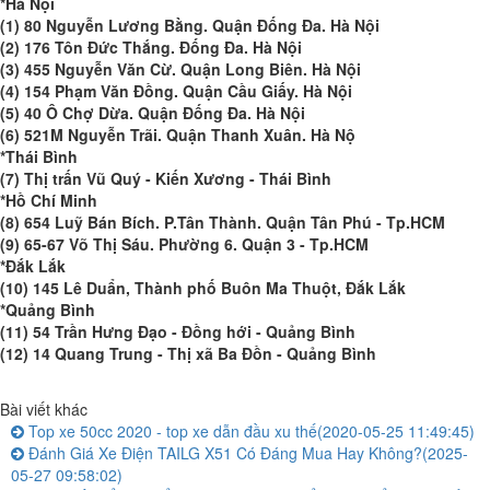
*Hà Nội
(1) 80 Nguyễn Lương Bằng. Quận Đống Đa. Hà Nội
(2) 176 Tôn Đức Thắng. Đống Đa. Hà Nội
(3) 455 Nguyễn Văn Cừ. Quận Long Biên. Hà Nội
(4) 154 Phạm Văn Đồng. Quận Cầu Giấy. Hà Nội
(5) 40 Ô Chợ Dừa. Quận Đống Đa. Hà Nội
(6) 521M Nguyễn Trãi. Quận Thanh Xuân. Hà Nộ
*Thái Bình
(7) Thị trấn Vũ Quý - Kiến Xương - Thái Bình
*Hồ Chí Minh
(8) 654 Luỹ Bán Bích. P.Tân Thành. Quận Tân Phú - Tp.HCM
(9) 65-67 Võ Thị Sáu. Phường 6. Quận 3 - Tp.HCM
*Đắk Lắk
(10) 145 Lê Duẩn, Thành phố Buôn Ma Thuột, Đắk Lắk
*Quảng Bình
(11) 54 Trần Hưng Đạo - Đồng hới - Quảng Bình
(12) 14 Quang Trung - Thị xã Ba Đồn - Quảng Bình
Bài viết khác
Top xe 50cc 2020 - top xe dẫn đầu xu thế
(2020-05-25 11:49:45)
Đánh Giá Xe Điện TAILG X51 Có Đáng Mua Hay Không?
(2025-
05-27 09:58:02)