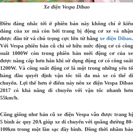
Xe điện Vespa Dibao
Điều đáng nhắc tới ở phiên bản này không chỉ ở kiểu
dáng của xe mà còn bởi trang bị động cơ xe và nhận
được đầu từ và chú trọng cực lớn từ hãng
xe điện Dibao
Với Vespa phiên bản cũ chỉ sở hữu mức động cơ có công
suất 1000W còn trong phiên bản mới động cơ của xe
được nâng cấp hơn hẳn khi sử dụng động cơ có công suất
1200W. Và công suất động cơ là một trong những yếu tố
hàng đầu quyết định vận tốc tối đa mà xe có thể di
chuyển. Lợi thế hơn ở điểm này nên xe điện Vespa Dibao
2017 có khả năng di chuyển với vận tốc nhanh hơn
55km/h.
Cũng giống như bản cũ xe điện Vespa vẫn được trang bị
5 bình ác quy 20A giúp xe di chuyển với quãng đường 80-
100km trong một lần sạc đầy bình. Đồng thời nhằm bảo