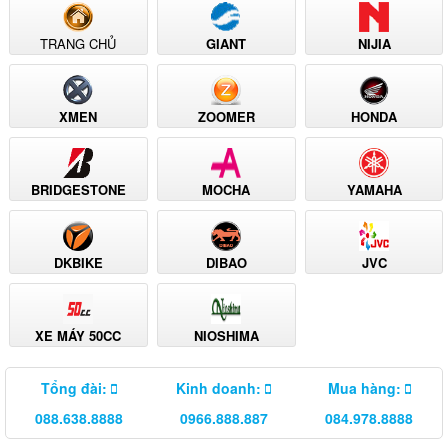
TRANG CHỦ
GIANT
NIJIA
XMEN
ZOOMER
HONDA
BRIDGESTONE
MOCHA
YAMAHA
DKBIKE
DIBAO
JVC
XE MÁY 50CC
NIOSHIMA
Tổng đài:
Kinh doanh:
Mua hàng:
088.638.8888
0966.888.887
084.978.8888