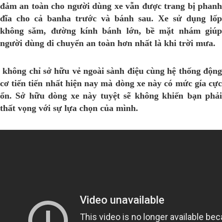
đảm an toàn cho người dùng xe vẫn được trang bị phanh
đĩa cho cả banha trước và bánh sau. Xe sử dụng lốp
không săm, đường kính bánh lớn, bề mặt nhám giúp
người dùng di chuyển an toàn hơn nhất là khi trời mưa.
không chỉ sở hữu vẻ ngoài sành điệu cùng hệ thống động
cơ tiến tiến nhất hiện nay mà dòng xe này có mức gía cực
ổn. Sở hữu dòng xe này tuyệt sẽ không khiến bạn phải
thất vọng với sự lựa chọn của mình.