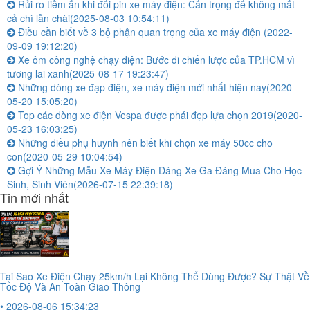
Rủi ro tiềm ẩn khi đổi pin xe máy điện: Cẩn trọng để không mất
cả chì lẫn chài
(2025-08-03 10:54:11)
Điều cần biết về 3 bộ phận quan trọng của xe máy điện
(2022-
09-09 19:12:20)
Xe ôm công nghệ chạy điện: Bước đi chiến lược của TP.HCM vì
tương lai xanh
(2025-08-17 19:23:47)
Những dòng xe đạp điện, xe máy điện mới nhất hiện nay
(2020-
05-20 15:05:20)
Top các dòng xe điện Vespa được phái đẹp lựa chọn 2019
(2020-
05-23 16:03:25)
Những điều phụ huynh nên biết khi chọn xe máy 50cc cho
con
(2020-05-29 10:04:54)
Gợi Ý Những Mẫu Xe Máy Điện Dáng Xe Ga Đáng Mua Cho Học
Sinh, Sinh Viên
(2026-07-15 22:39:18)
Tin mới nhất
Tại Sao Xe Điện Chạy 25km/h Lại Không Thể Dùng Được? Sự Thật Về
Tốc Độ Và An Toàn Giao Thông
• 2026-08-06 15:34:23