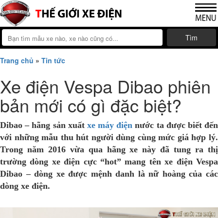
Tìm
Trang chủ
»
Tin tức
Xe điện Vespa Dibao phiên
bản mới có gì đặc biệt?
Dibao
– hãng sản xuất
xe máy điện
nước ta được biết đế
với những mẫu thu hút người dùng cùng mức giá hợp lý.
Trong năm 2016 vừa qua hãng xe này đã tung ra thị
trường dòng xe điện cực “hot” mang tên xe điện Vespa
Dibao – dòng xe được mệnh danh là nữ hoàng của các
dòng xe điện.