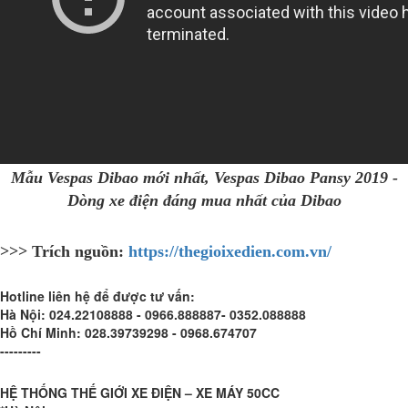
Mẫu Vespas Dibao mới nhất, Vespas Dibao Pansy 2019 -
Dòng xe điện đáng mua nhất của Dibao
>>> Trích nguồn:
https://thegioixedien.com.vn/
Hotline liên hệ để được tư vấn:
Hà Nội:
024.22108888 - 0966.888887- 0352.088888
Hồ Chí Minh:
028.39739298 - 0968.674707
---------
HỆ THỐNG THẾ GIỚI XE ĐIỆN – XE MÁY 50CC