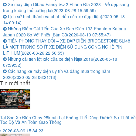
Xe máy điện Dibao Pansy SQ 2 Phanh Đĩa 2023 - Vẻ đẹp sang
trọng không thể cưỡng lại
(2023-06-28 15:59:59)
Lịch sử hình thành và phát triển của xe đạp điện
(2020-05-18
14:00:14)
Những Điểm Cải Tiến Của Xe Đạp Điện 133 Phantom Katana
Japan 2020 So Với Phiên Bản Cũ
(2020-08-10 07:55:47)
TIÊN PHONG THAY ĐỔI – XE ĐẠP ĐIỆN BRIDGESTONE SLI48
LÀ MỘT TRONG SỐ ÍT XE ĐIỆN SỬ DỤNG CÔNG NGHỆ PIN
LITHIUM
(2020-06-26 22:56:55)
Những cải tiến lột xác của xe điện Nijia 2016
(2020-05-18
07:39:32)
Các hãng xe máy điện uy tín và đáng mua trong năm
2020
(2020-05-28 06:21:13)
Tin mới nhất
Tại Sao Xe Điện Chạy 25km/h Lại Không Thể Dùng Được? Sự Thật Về
Tốc Độ Và An Toàn Giao Thông
• 2026-08-06 15:34:23