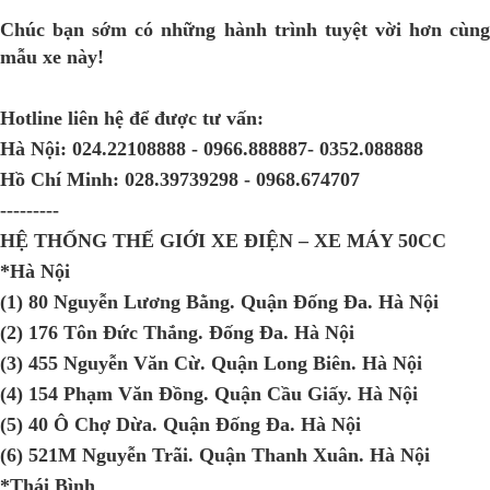
Chúc bạn sớm có những hành trình tuyệt vời hơn cùng
mẫu xe này!
Hotline liên hệ để được tư vấn:
Hà Nội:
024.22108888 - 0966.888887- 0352.088888
Hồ Chí Minh:
028.39739298 - 0968.674707
---------
HỆ THỐNG THẾ GIỚI XE ĐIỆN – XE MÁY 50CC
*Hà Nội
(1) 80 Nguyễn Lương Bằng. Quận Đống Đa. Hà Nội
(2) 176 Tôn Đức Thắng. Đống Đa. Hà Nội
(3) 455 Nguyễn Văn Cừ. Quận Long Biên. Hà Nội
(4) 154 Phạm Văn Đồng. Quận Cầu Giấy. Hà Nội
(5) 40 Ô Chợ Dừa. Quận Đống Đa. Hà Nội
(6) 521M Nguyễn Trãi. Quận Thanh Xuân. Hà Nội
*Thái Bình