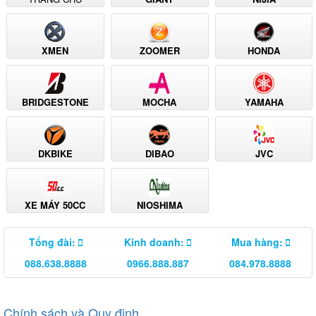
XMEN
ZOOMER
HONDA
BRIDGESTONE
MOCHA
YAMAHA
DKBIKE
DIBAO
JVC
XE MÁY 50CC
NIOSHIMA
Tổng đài:
Kinh doanh:
Mua hàng:
088.638.8888
0966.888.887
084.978.8888
Chính sách và Quy định