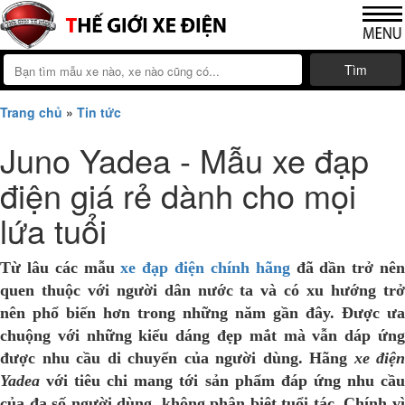
Tìm
Trang chủ
»
Tin tức
Juno Yadea - Mẫu xe đạp
điện giá rẻ dành cho mọi
lứa tuổi
Từ lâu các mẫu
xe đạp điện chính hãng
đã dần trở nê
quen thuộc với người dân nước ta và có xu hướng trở
nên phổ biến hơn trong những năm gần đây. Được ưa
chuộng với những kiểu dáng đẹp mắt mà vẫn dáp ứng
được nhu cầu di chuyển của người dùng. Hãng
xe điện
Yadea
với tiêu chi mang tới sản phẩm đáp ứng nhu cầu
của đa số người dùng, không phân biệt tuổi tác. Chính vì