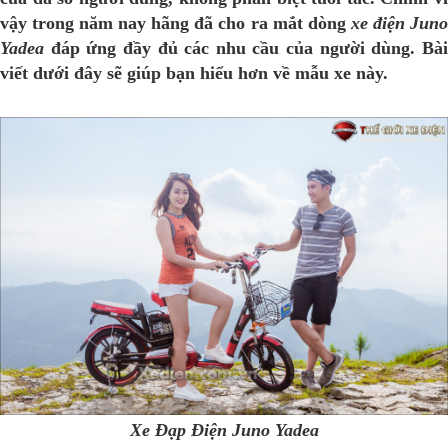
vậy trong năm nay hãng đã cho ra mắt dòng
xe điện Jun
Yadea
đáp ứng đầy đủ các nhu cầu của người dùng. Bài
viết dưới đây sẽ giúp bạn hiểu hơn về mẫu xe này.
Xe Đạp Điện Juno Yadea