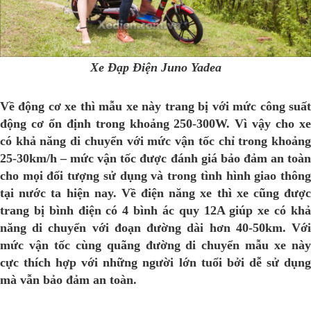
Xe Đạp Điện Juno Yadea
Về động cơ xe thì mẫu xe này trang bị với mức công suất
động cơ ổn định trong khoảng 250-300W. Vì vậy cho xe
có khả năng di chuyển với mức vận tốc chỉ trong khoảng
25-30km/h – mức vận tốc được đánh giá bảo đảm an toàn
cho mọi đối tượng sử dụng và trong tình hình giao thông
tại nước ta hiện nay. Về điện năng xe thì xe cũng được
trang bị bình điện có 4 bình ác quy 12A giúp xe có khả
năng di chuyển với đoạn đường dài hơn 40-50km. Với
mức vận tốc cùng quãng đường di chuyển mẫu xe này
cực thích hợp với những người lớn tuổi bởi dễ sử dụng
mà vẫn bảo đảm an toàn.