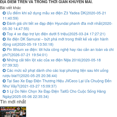
ĐỊA ĐIỂM TRÊN VÀ TRONG THỜI GIAN KHUYẾN MÃI.
Bài viết khác
Ưu điểm khi sử dụng mẫu xe điện Z3 Yadea DK
(2020-05-21
11:40:59)
Đánh giá chi tiết xe đạp điện Hyundai phanh đĩa mới nhất
(2020-
05-30 14:47:55)
Top 4 xe đạp trợ lực điện dưới 5 triệu
(2025-03-24 17:27:21)
Xe điện DK Samurai – bứt phá mới trong thiết kế và vận hành
động cơ
(2020-05-19 13:50:18)
Pin lithium xe điện: lời hứa công nghệ hay rào cản an toàn và chi
phí?
(2026-07-21 19:54:01)
Những cải tiến lột xác của xe điện Nijia 2016
(2020-05-18
07:39:32)
Các mức sử phạt dành cho các loại phương tiện sau khi uống
rượu bia!!!
(2020-05-25 20:36:44)
Tại Sao Xe Đạp Điện Thương Hiệu JVCeco Lại Ưa Chuộng Đến
Như Vây?
(2021-03-27 15:09:37)
5 Lý Do Nên Chọn Xe Đạp Điện TailG Cho Cuộc Sống Hàng
Ngày
(2025-05-06 22:35:34)
Tin mới nhất