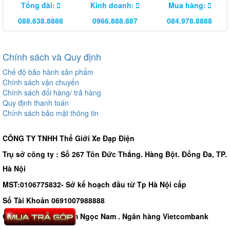
Tổng đài:
Kinh doanh:
Mua hàng:
088.638.8888
0966.888.887
084.978.8888
Chính sách và Quy định
Chế độ bảo hành sản phẩm
Chính sách vận chuyển
Chính sách đổi hàng/ trả hàng
Quy định thanh toán
Chính sách bảo mật thông tin
CÔNG TY TNHH Thế Giới Xe Đạp Điện
Trụ sở công ty : Số 267 Tôn Đức Thắng. Hàng Bột. Đống Đa, TP.
Hà Nội
MST:0106775832- Sở kế hoạch đầu từ Tp Hà Nội cấp
Số Tài Khoản 0691007988888
Chủ tài khoản - Phạm Ngọc Nam . Ngân hàng Vietcombank