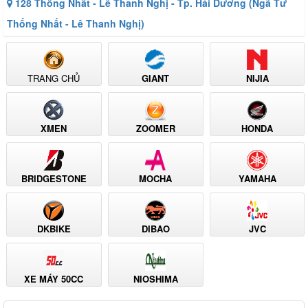
128 Thống Nhất - Lê Thanh Nghị - Tp. Hải Dương (Ngã Tư
Thống Nhất - Lê Thanh Nghị)
TRANG CHỦ
GIANT
NIJIA
XMEN
ZOOMER
HONDA
BRIDGESTONE
MOCHA
YAMAHA
DKBIKE
DIBAO
JVC
XE MÁY 50CC
NIOSHIMA