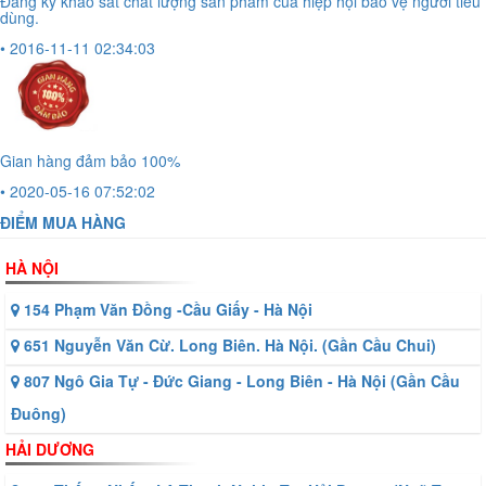
Đăng ký khảo sát chất lượng sản phẩm của hiệp hội bảo vệ người tiêu
dùng.
• 2016-11-11 02:34:03
Gian hàng đảm bảo 100%
• 2020-05-16 07:52:02
ĐIỂM MUA HÀNG
HÀ NỘI
154 Phạm Văn Đồng -Cầu Giấy - Hà Nội
651 Nguyễn Văn Cừ. Long Biên. Hà Nội. (Gần Cầu Chui)
807 Ngô Gia Tự - Đức Giang - Long Biên - Hà Nội (Gần Cầu
Đuông)
HẢI DƯƠNG