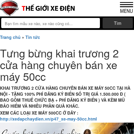
Tìm
Trang chủ
»
Tin tức
Tưng bừng khai trương 2
cửa hàng chuyên bán xe
máy 50cc
KHAI TRƯƠNG 2 CỬA HÀNG CHUYÊN BÁN XE MÁY 50CC TẠI HÀ
NỘI - TẶNG 100% PHÍ ĐĂNG KÝ BIỂN SỐ TRỊ GIÁ 1.500.000 Đ (
BAO GỒM THUẾ CHỨC BẠ + PHÍ ĐĂNG KÝ BIỂN ) VÀ KÈM MŨ
BẢO HIỂM VÀ NHIỀU PHẦN QUÀ KHÁC.
XEM CÁC LOẠI XE MÁY 500CC Ở ĐÂY :
http://xedapchaydien.vn/p47_xe-may-50cc.html