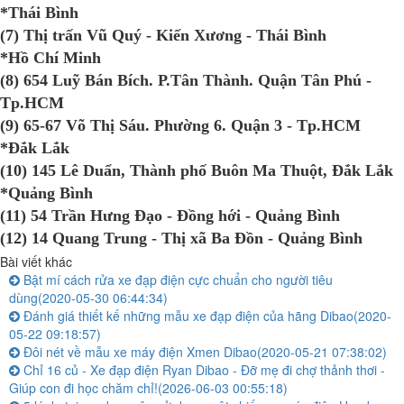
*Thái Bình
(7) Thị trấn Vũ Quý - Kiến Xương - Thái Bình
*Hồ Chí Minh
(8) 654 Luỹ Bán Bích. P.Tân Thành. Quận Tân Phú -
Tp.HCM
(9) 65-67 Võ Thị Sáu. Phường 6. Quận 3 - Tp.HCM
*Đắk Lắk
(10) 145 Lê Duẩn, Thành phố Buôn Ma Thuột, Đắk Lắk
*Quảng Bình
(11) 54 Trần Hưng Đạo - Đồng hới - Quảng Bình
(12) 14 Quang Trung - Thị xã Ba Đồn - Quảng Bình
Bài viết khác
Bật mí cách rửa xe đạp điện cực chuẩn cho người tiêu
dùng
(2020-05-30 06:44:34)
Đánh giá thiết kế những mẫu xe đạp điện của hãng Dibao
(2020-
05-22 09:18:57)
Đôi nét về mẫu xe máy điện Xmen Dibao
(2020-05-21 07:38:02)
Chỉ 16 củ - Xe đạp điện Ryan Dibao - Đỡ mẹ đi chợ thảnh thơi -
Giúp con đi học chăm chỉ!
(2026-06-03 00:55:18)