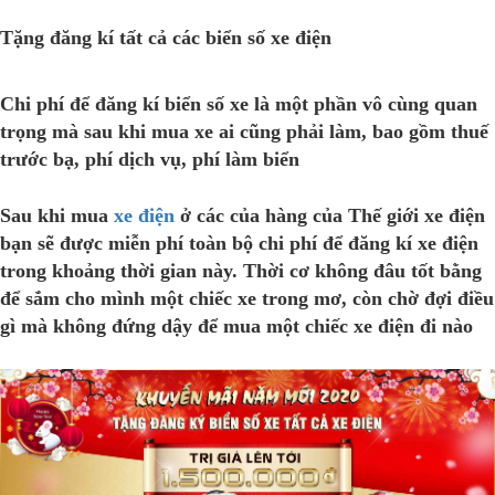
Tặng đăng kí tất cả các biển số xe điện
Chi phí để đăng kí biển số xe là một phần vô cùng quan
trọng mà sau khi mua xe ai cũng phải làm, bao gồm thuế
trước bạ, phí dịch vụ, phí làm biển
Sau khi mua
xe điện
ở các của hàng của Thế giới xe điện
bạn sẽ được miễn phí toàn bộ chi phí để đăng kí xe điện
trong khoảng thời gian này. Thời cơ không đâu tốt bằng
để sắm cho mình một chiếc xe trong mơ, còn chờ đợi điều
gì mà không đứng dậy để mua một chiếc xe điện đi nào