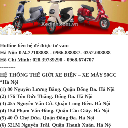
Hotline liên hệ để được tư vấn:
Hà Nội:
024.22108888 - 0966.888887- 0352.088888
Hồ Chí Minh:
028.39739298 - 0968.674707
---------
HỆ THỐNG THẾ GIỚI XE ĐIỆN – XE MÁY 50CC
*Hà Nội
(1) 80 Nguyễn Lương Bằng. Quận Đống Đa. Hà Nội
(2) 176 Tôn Đức Thắng. Đống Đa. Hà Nội
(3) 455 Nguyễn Văn Cừ. Quận Long Biên. Hà Nội
(4) 154 Phạm Văn Đồng. Quận Cầu Giấy. Hà Nội
(5) 40 Ô Chợ Dừa. Quận Đống Đa. Hà Nội
(6) 521M Nguyễn Trãi. Quận Thanh Xuân. Hà Nộ