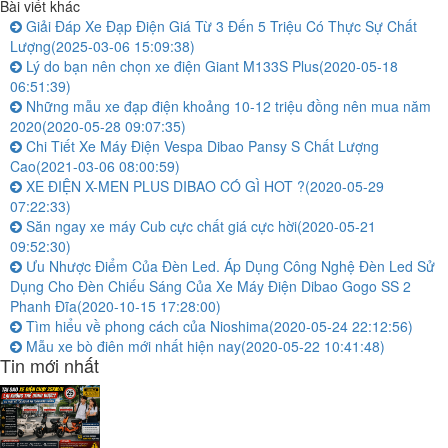
Bài viết khác
Giải Đáp Xe Đạp Điện Giá Từ 3 Đến 5 Triệu Có Thực Sự Chất
Lượng
(2025-03-06 15:09:38)
Lý do bạn nên chọn xe điện Giant M133S Plus
(2020-05-18
06:51:39)
Những mẫu xe đạp điện khoảng 10-12 triệu đồng nên mua năm
2020
(2020-05-28 09:07:35)
Chi Tiết Xe Máy Điện Vespa Dibao Pansy S Chất Lượng
Cao
(2021-03-06 08:00:59)
XE ĐIỆN X-MEN PLUS DIBAO CÓ GÌ HOT ?
(2020-05-29
07:22:33)
Săn ngay xe máy Cub cực chất giá cực hời
(2020-05-21
09:52:30)
Ưu Nhược Điểm Của Đèn Led. Áp Dụng Công Nghệ Đèn Led Sử
Dụng Cho Đèn Chiếu Sáng Của Xe Máy Điện Dibao Gogo SS 2
Phanh Đĩa
(2020-10-15 17:28:00)
Tìm hiểu về phong cách của Nioshima
(2020-05-24 22:12:56)
Mẫu xe bò điên mới nhất hiện nay
(2020-05-22 10:41:48)
Tin mới nhất