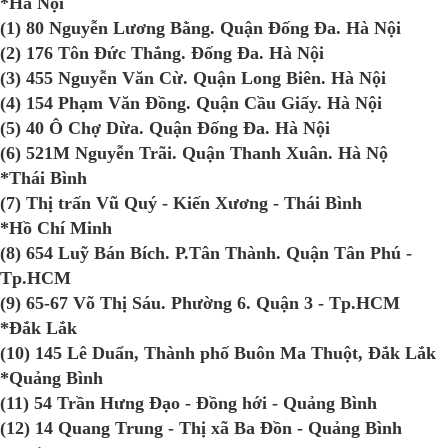
*Hà Nội
(1) 80 Nguyễn Lương Bằng. Quận Đống Đa. Hà Nội
(2) 176 Tôn Đức Thắng. Đống Đa. Hà Nội
(3) 455 Nguyễn Văn Cừ. Quận Long Biên. Hà Nội
(4) 154 Phạm Văn Đồng. Quận Cầu Giấy. Hà Nội
(5) 40 Ô Chợ Dừa. Quận Đống Đa. Hà Nội
(6) 521M Nguyễn Trãi. Quận Thanh Xuân. Hà Nộ
*Thái Bình
(7) Thị trấn Vũ Quý - Kiến Xương - Thái Bình
*Hồ Chí Minh
(8) 654 Luỹ Bán Bích. P.Tân Thành. Quận Tân Phú -
Tp.HCM
(9) 65-67 Võ Thị Sáu. Phường 6. Quận 3 - Tp.HCM
*Đắk Lắk
(10) 145 Lê Duẩn, Thành phố Buôn Ma Thuột, Đắk Lắk
*Quảng Bình
(11) 54 Trần Hưng Đạo - Đồng hới - Quảng Bình
(12) 14 Quang Trung - Thị xã Ba Đồn - Quảng Bình