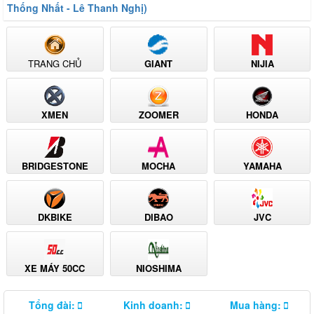
Thống Nhất - Lê Thanh Nghị)
TRANG CHỦ
GIANT
NIJIA
XMEN
ZOOMER
HONDA
BRIDGESTONE
MOCHA
YAMAHA
DKBIKE
DIBAO
JVC
XE MÁY 50CC
NIOSHIMA
Tổng đài:
Kinh doanh:
Mua hàng: