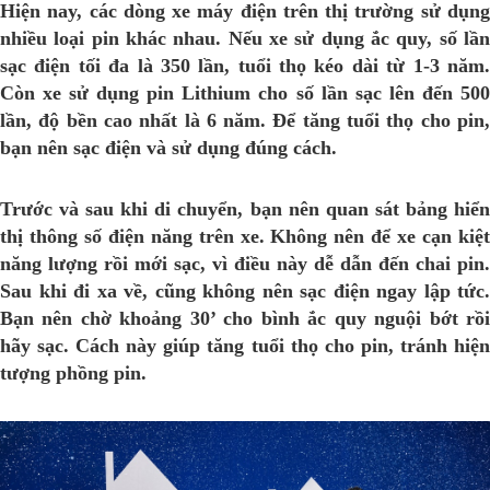
Hiện nay, các dòng xe máy điện trên thị trường sử dụng
nhiều loại pin khác nhau. Nếu xe sử dụng ắc quy, số lần
sạc điện tối đa là 350 lần, tuổi thọ kéo dài từ 1-3 năm.
Còn xe sử dụng pin Lithium cho số lần sạc lên đến 500
lần, độ bền cao nhất là 6 năm. Để tăng tuổi thọ cho pin,
bạn nên sạc điện và sử dụng đúng cách.
Trước và sau khi di chuyển, bạn nên quan sát bảng hiển
thị thông số điện năng trên xe. Không nên để xe cạn kiệt
năng lượng rồi mới sạc, vì điều này dễ dẫn đến chai pin.
Sau khi đi xa về, cũng không nên sạc điện ngay lập tức.
Bạn nên chờ khoảng 30’ cho bình ắc quy nguội bớt rồi
hãy sạc. Cách này giúp tăng tuổi thọ cho pin, tránh hiện
tượng phồng pin.