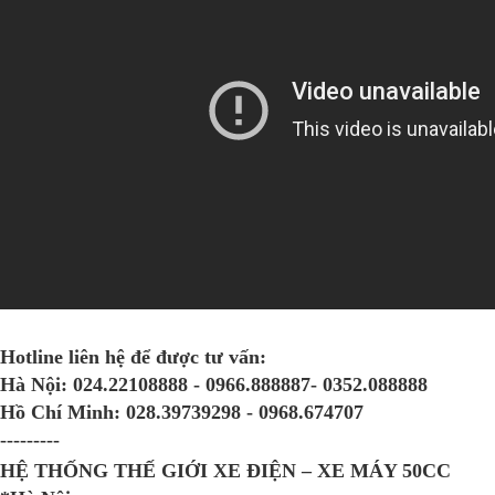
Hotline liên hệ để được tư vấn:
Hà Nội:
024.22108888 - 0966.888887- 0352.088888
Hồ Chí Minh:
028.39739298 - 0968.674707
---------
HỆ THỐNG THẾ GIỚI XE ĐIỆN – XE MÁY 50CC