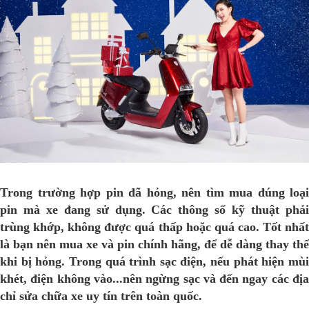
Trong trường hợp pin đã hỏng, nên tìm mua đúng loại
pin mà xe đang sử dụng. Các thông số kỹ thuật phải
trùng khớp, không được quá thấp hoặc quá cao. Tốt nhất
là bạn nên mua xe và pin chính hãng, để dễ dàng thay thế
khi bị hỏng. Trong quá trình sạc điện, nếu phát hiện mùi
khét, điện không vào...nên ngừng sạc và đến ngay các địa
chỉ sửa chữa xe uy tín trên toàn quốc.