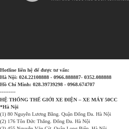
Hotline liên hệ để được tư vấn:
Hà Nội:
024.22108888 - 0966.888887- 0352.088888
Hồ Chí Minh:
028.39739298 - 0968.674707
---------
HỆ THỐNG THẾ GIỚI XE ĐIỆN – XE MÁY 50CC
*Hà Nội
(1) 80 Nguyễn Lương Bằng. Quận Đống Đa. Hà Nội
(2) 176 Tôn Đức Thắng. Đống Đa. Hà Nội
(3) 455 Nguyễn Văn Cừ. Quận Long Biên. Hà Nội