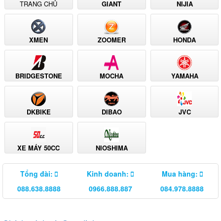
TRANG CHỦ
GIANT
NIJIA
XMEN
ZOOMER
HONDA
BRIDGESTONE
MOCHA
YAMAHA
DKBIKE
DIBAO
JVC
XE MÁY 50CC
NIOSHIMA
Tổng đài:
Kinh doanh:
Mua hàng:
088.638.8888
0966.888.887
084.978.8888