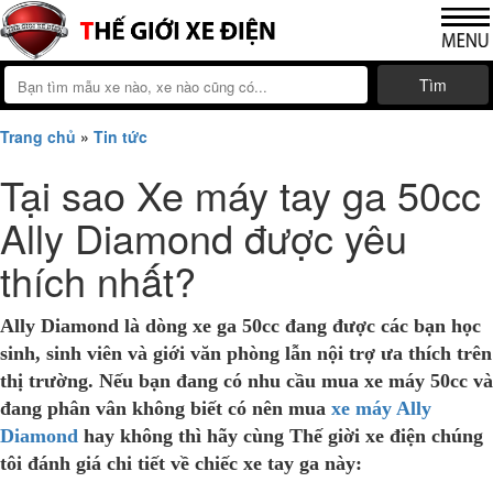
Tìm
Trang chủ
»
Tin tức
Tại sao Xe máy tay ga 50cc
Ally Diamond được yêu
thích nhất?
Ally Diamond là dòng
xe ga 50cc
đang được các bạn học
sinh, sinh viên và giới văn phòng lẫn nội trợ ưa thích trên
thị trường. Nếu bạn đang có nhu cầu mua xe máy 50cc và
đang phân vân không biết có nên mua
xe máy Ally
Diamond
hay không thì hãy cùng Thế giời xe điện chúng
tôi đánh giá chi tiết về chiếc xe tay ga này: