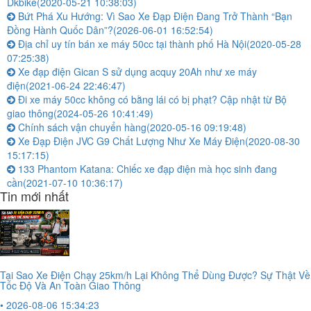
Dkbike
(2020-05-21 10:38:03)
Bứt Phá Xu Hướng: Vì Sao Xe Đạp Điện Đang Trở Thành “Bạn
Đồng Hành Quốc Dân”?
(2026-06-01 16:52:54)
Địa chỉ uy tín bán xe máy 50cc tại thành phố Hà Nội
(2020-05-28
07:25:38)
Xe đạp điện Gican S sử dụng acquy 20Ah như xe máy
điện
(2021-06-24 22:46:47)
Đi xe máy 50cc không có bằng lái có bị phạt? Cập nhật từ Bộ
giao thông
(2024-05-26 10:41:49)
Chính sách vận chuyển hàng
(2020-05-16 09:19:48)
Xe Đạp Điện JVC G9 Chất Lượng Như Xe Máy Điện
(2020-08-30
15:17:15)
133 Phantom Katana: Chiếc xe đạp điện mà học sinh đang
cần
(2021-07-10 10:36:17)
Tin mới nhất
Tại Sao Xe Điện Chạy 25km/h Lại Không Thể Dùng Được? Sự Thật Về
Tốc Độ Và An Toàn Giao Thông
• 2026-08-06 15:34:23