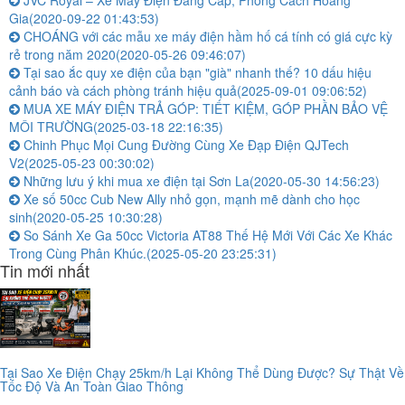
Gia
(2020-09-22 01:43:53)
CHOÁNG với các mẫu xe máy điện hầm hố cá tính có giá cực kỳ
rẻ trong năm 2020
(2020-05-26 09:46:07)
Tại sao ắc quy xe điện của bạn "già" nhanh thế? 10 dấu hiệu
cảnh báo và cách phòng tránh hiệu quả
(2025-09-01 09:06:52)
MUA XE MÁY ĐIỆN TRẢ GÓP: TIẾT KIỆM, GÓP PHẦN BẢO VỆ
MÔI TRƯỜNG
(2025-03-18 22:16:35)
Chinh Phục Mọi Cung Đường Cùng Xe Đạp Điện QJTech
V2
(2025-05-23 00:30:02)
Những lưu ý khi mua xe điện tại Sơn La
(2020-05-30 14:56:23)
Xe số 50cc Cub New Ally nhỏ gọn, mạnh mẽ dành cho học
sinh
(2020-05-25 10:30:28)
So Sánh Xe Ga 50cc Victoria AT88 Thế Hệ Mới Với Các Xe Khác
Trong Cùng Phân Khúc.
(2025-05-20 23:25:31)
Tin mới nhất
Tại Sao Xe Điện Chạy 25km/h Lại Không Thể Dùng Được? Sự Thật Về
Tốc Độ Và An Toàn Giao Thông