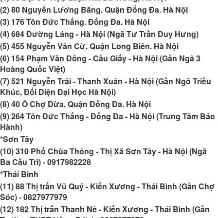
(2) 80 Nguyễn Lương Bằng. Quận Đống Đa. Hà Nội
(3) 176 Tôn Đức Thắng. Đống Đa. Hà Nội
(4) 684 Đường Láng - Hà Nội (Ngã Tư Trần Duy Hưng)
(5) 455 Nguyễn Văn Cừ. Quận Long Biên. Hà Nội
(6) 154 Phạm Văn Đồng - Cầu Giấy - Hà Nội (Gần Ngã 3
Hoàng Quốc Việt)
(7) 521 Nguyễn Trãi - Thanh Xuân - Hà Nội (Gần Ngõ Triều
Khúc, Đối Diện Đại Học Hà Nội)
(8) 40 Ô Chợ Dừa. Quận Đống Đa. Hà Nội
(9) 264 Tôn Đức Thắng - Đống Đa - Hà Nội (Trung Tâm Bảo
Hành)
*Sơn Tây
(10) 310 Phố Chùa Thông - Thị Xã Sơn Tây - Hà Nội (Ngã
Ba Cầu Trì) -
0917982228
*Thái Binh
(11) 88 Thị trấn Vũ Quý - Kiến Xương - Thái Bình (Gần Chợ
Sóc) - 0827977979
(12) 182 Thị trấn Thanh Nê - Kiến Xương - Thái Bình (Gần