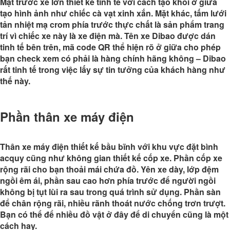
Mặt trước xe lớn thiết kế tinh tế với cách tạo khổi ở giữa
tạo hình ảnh như chiếc cà vạt xinh xắn. Mặt khác, tấm lưới
tản nhiệt mạ crom phía trước thực chất là sản phẩm trang
trí vì chiếc xe này là xe điện mà. Tên xe Dibao được dán
tinh tế bên trên, mã code QR thể hiện rõ ở giữa cho phép
bạn check xem có phải là hàng chính hãng không – Dibao
rất tinh tế trong việc lấy sự tin tưởng của khách hàng như
thế này.
Phần thân xe máy điện
Thân xe máy điện thiết kế bầu bĩnh với khu vực đặt bình
acquy cũng như không gian thiết kế cốp xe. Phần cốp xe
rộng rãi cho bạn thoải mái chứa đồ. Yên xe dày, lớp đệm
ngồi êm ái, phần sau cao hơn phía trước để người ngồi
không bị tụt lùi ra sau trong quá trình sử dụng. Phần sàn
để chân rộng rãi, nhiều rãnh thoát nước chống trơn trượt.
Bạn có thể để nhiều đồ vật ở đây để di chuyển cũng là một
cách hay.