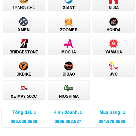
TRANG CHỦ
GIANT
NIJIA
XMEN
ZOOMER
HONDA
BRIDGESTONE
MOCHA
YAMAHA
DKBIKE
DIBAO
JVC
XE MÁY 50CC
NIOSHIMA
Tổng đài:
Kinh doanh:
Mua hàng:
088.638.8888
0966.888.887
084.978.8888