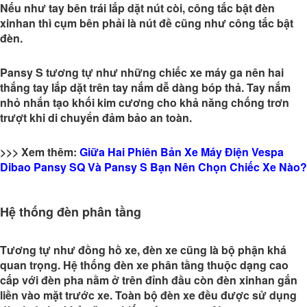
Nếu như tay bên trái lắp dặt nút còi, công tắc bật đèn
xinhan thì cụm bên phải là nút đề cũng như công tắc bật
đèn.
Pansy S tương tự như những chiếc xe máy ga nên hai
thắng tay lắp dặt trên tay nắm dễ dàng bóp thả. Tay nắm
nhỏ nhắn tạo khối kim cương cho khả năng chống trơn
trượt khi di chuyển đảm bảo an toàn.
>>> Xem thêm:
Giữa Hai Phiên Bản Xe Máy Điện Vespa
Dibao Pansy SQ Và Pansy S Bạn Nên Chọn Chiếc Xe Nào?
Hệ thống đèn phân tầng
Tương tự như đồng hồ xe, đèn xe cũng là bộ phận khá
quan trọng. Hệ thống đèn xe phân tầng thuộc dạng cao
cấp với đèn pha nằm ở trên đỉnh đầu còn đèn xinhan gắn
liền vào mặt trước xe. Toàn bộ đèn xe đều được sử dụng