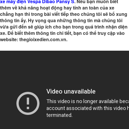
xe máy điện Vespa Dibao Pansy S
. Nếu bạn muốn biết
thêm về khả năng hoạt động hay tính an toàn của xe
chẳng hạn thì trong bài viết tiếp theo chúng tôi sẽ bổ xung
thông tin ấy. Hy vọng qua những thông tin mà chúng tôi
vừa gửi đến sẽ giúp ích cho bạn trong quá trình nhận diện
xe. Để biết thêm thông tin chi tiết, bạn có thể truy cập vào
website: thegioixedien.com.vn.