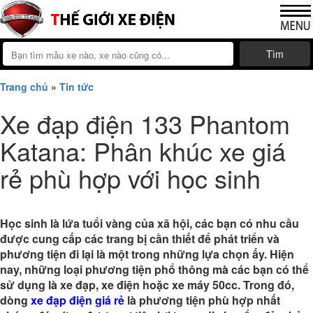
Tìm
Trang chủ
»
Tin tức
Xe đạp điện 133 Phantom
Katana: Phân khúc xe giá
rẻ phù hợp với học sinh
Học sinh là lứa tuổi vàng của xã hội, các bạn có nhu cầu
được cung cấp các trang bị cần thiết để phát triển và
phương tiện đi lại là một trong những lựa chọn ấy. Hiện
nay, những loại phương tiện phổ thông mà các bạn có thể
sử dụng là xe đạp, xe điện hoặc xe máy 50cc. Trong đó,
dòng
xe đạp điện giá rẻ
là phương tiện phù hợp nhất