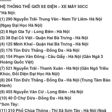
---------
HỆ THỐNG THẾ GIỚI XE ĐIỆN – XE MÁY 50CC
*Hà Nội:
(1) 290 Nguyễn Trãi- Trung Văn - Nam Từ Liêm- Hà Nội
(Ngay Đại Học Hà Nội)
(2) 8 Ngô Gia Tự - Long Biên - Hà Nội
(3) 38 Đại Cồ Việt - Quận Hai Bà Trưng - Hà Nội
(4) 125 Minh Khai - Quận Hai Bà Trưng - Hà Nội
(5) 176 Tôn Đức Thắng - Đống Đa - Hà Nội
(6) 154 Phạm Văn Đồng - Cầu Giấy - Hà Nội (Gần Ngã 3
Hoàng Quốc Việt)
(7) 521 Nguyễn Trãi - Thanh Xuân - Hà Nội (Gần Ngõ Triều
Khúc, Đối Diện Đại Học Hà Nội)
(8) 264 Tôn Đức Thắng - Đống Đa - Hà Nội (Trung Tâm Bảo
Hành)
(9) 455 Nguyễn Văn Cừ - Long Biên - Hà Nội
(10) 40 Ô Chợ Dừa - Đống Đa - Hà Nội
*Sơn Tây:
(11) 310 Phố Chùa Thông - Thị Xã Sơn Tây - Hà Nội (Ngã