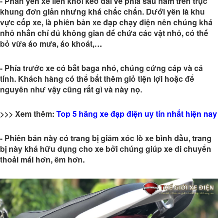
- Phần yên xe liền khối kéo dài về phía sau nằm trên trục
khung đơn giản nhưng khá chắc chắn. Dưới yên là khu
vực cốp xe, là phiên bản xe đạp chạy điện nên chúng khá
nhỏ nhắn chỉ đủ không gian để chứa các vật nhỏ, có thể
bỏ vừa áo mưa, áo khoát,…
- Phía trước xe có bắt baga nhỏ, chúng cứng cáp và cá
tính. Khách hàng có thể bắt thêm giỏ tiện lợi hoặc để
nguyên như vậy cũng rất gì và này nọ.
>>> Xem thêm:
Top 5 hãng xe đạp điện uy tín nhất hiện nay
- Phiên bản này có trang bị giảm xóc lò xe bình dầu, trang
bị này khá hữu dụng cho xe bởi chúng giúp xe di chuyển
thoải mái hơn, êm hơn.