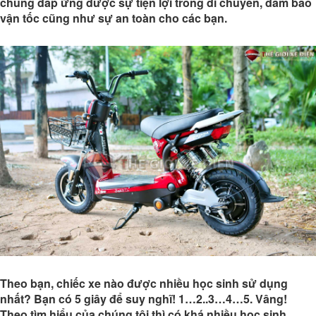
chúng đáp ứng được sự tiện lợi trong di chuyển, đảm bảo
vận tốc cũng như sự an toàn cho các bạn.
Theo bạn, chiếc xe nào được nhiều học sinh sử dụng
nhất? Bạn có 5 giây để suy nghĩ! 1…2..3…4…5. Vâng!
Theo tìm hiểu của chúng tôi thì có khá nhiều học sinh