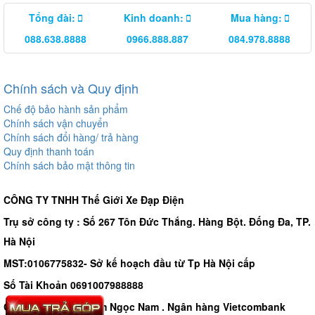
Tổng đài:
Kinh doanh:
Mua hàng:
088.638.8888
0966.888.887
084.978.8888
Chính sách và Quy định
Chế độ bảo hành sản phẩm
Chính sách vận chuyển
Chính sách đổi hàng/ trả hàng
Quy định thanh toán
Chính sách bảo mật thông tin
CÔNG TY TNHH Thế Giới Xe Đạp Điện
Trụ sở công ty : Số 267 Tôn Đức Thắng. Hàng Bột. Đống Đa, TP.
Hà Nội
MST:0106775832- Sở kế hoạch đầu từ Tp Hà Nội cấp
Số Tài Khoản 0691007988888
Chủ tài khoản - Phạm Ngọc Nam . Ngân hàng Vietcombank