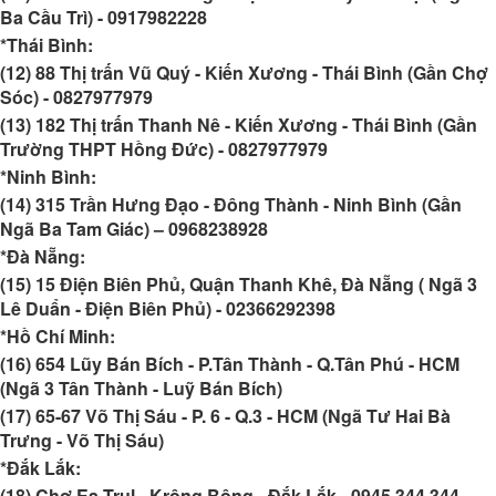
Ba Cầu Trì)
-
0917982228
*Thái Bình:
(12) 88 Thị trấn Vũ Quý - Kiến Xương - Thái Bình (Gần Chợ
Sóc)
-
0827977979
(13) 182 Thị trấn Thanh Nê - Kiến Xương - Thái Bình (Gần
Trường THPT Hồng Đức) -
0827977979
*Ninh Bình:
(14) 315 Trần Hưng Đạo - Đông Thành - Ninh Bình (Gần
Ngã Ba Tam Giác)
–
0968238928
*Đà Nẵng:
(15) 15 Điện Biên Phủ, Quận Thanh Khê, Đà Nẵng ( Ngã 3
Lê Duẩn - Điện Biên Phủ) -
02366292398
*Hồ Chí Minh:
(16) 654 Lũy Bán Bích - P.Tân Thành - Q.Tân Phú - HCM
(Ngã 3 Tân Thành - Luỹ Bán Bích)
(17) 65-67 Võ Thị Sáu - P. 6 - Q.3 - HCM (Ngã Tư Hai Bà
Trưng - Võ Thị Sáu)
*Đắk Lắk:
(18) Chợ Ea Trul - Krông Bông - Đắk Lắk -
0945 344 344