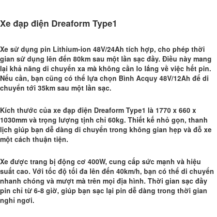
Xe đạp điện Dreaform Type1
Xe sử dụng pin Lithium-ion 48V/24Ah tích hợp, cho phép thời
gian sử dụng lên đến 80km sau một lần sạc đầy. Điều này mang
lại khả năng di chuyển xa mà không cần lo lắng về việc hết pin.
Nếu cần, bạn cũng có thể lựa chọn Bình Acquy 48V/12Ah để di
chuyển tới 35km sau một lần sạc.
Kích thước của xe đạp điện Dreaform Type1 là 1770 x 660 x
1030mm và trọng lượng tịnh chỉ 60kg. Thiết kế nhỏ gọn, thanh
lịch giúp bạn dễ dàng di chuyển trong không gian hẹp và đỗ xe
một cách thuận tiện.
Xe được trang bị động cơ 400W, cung cấp sức mạnh và hiệu
suất cao. Với tốc độ tối đa lên đến 40km/h, bạn có thể di chuyển
nhanh chóng và mượt mà trên mọi địa hình. Thời gian sạc đầy
pin chỉ từ 6-8 giờ, giúp bạn sạc lại pin dễ dàng trong thời gian
nghỉ ngơi.