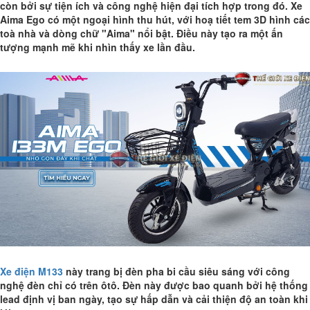
còn bởi sự tiện ích và công nghệ hiện đại tích hợp trong đó. Xe
Aima Ego có một ngoại hình thu hút, với hoạ tiết tem 3D hình các
toà nhà và dòng chữ "Aima" nổi bật. Điều này tạo ra một ấn
tượng mạnh mẽ khi nhìn thấy xe lần đầu.
Xe điện M133
này trang bị đèn pha bi cầu siêu sáng với công
nghệ đèn chỉ có trên ôtô. Đèn này được bao quanh bởi hệ thống
lead định vị ban ngày, tạo sự hấp dẫn và cải thiện độ an toàn khi