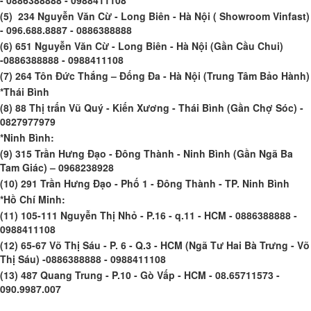
(5) 234 Nguyễn Văn Cừ - Long Biên - Hà Nội ( Showroom Vinfast)
- 096.688.8887 - 0886388888
(6) 651 Nguyễn Văn Cừ - Long Biên - Hà Nội (Gần Cầu Chui)
-0886388888 - 0988411108
(7) 264 Tôn Đức Thắng – Đống Đa - Hà Nội (Trung Tâm Bảo Hành)
*Thái Bình
(8) 88 Thị trấn Vũ Quý - Kiến Xương - Thái Bình (Gần Chợ Sóc) -
0827977979
*Ninh Bình:
(9) 315 Trần Hưng Đạo - Đông Thành - Ninh Bình (Gần Ngã Ba
Tam Giác) – 0968238928
(10) 291 Trần Hưng Đạo - Phố 1 - Đông Thành - TP. Ninh Bình
*Hồ Chí Minh:
(11) 105-111 Nguyễn Thị Nhỏ - P.16 - q.11 - HCM - 0886388888 -
0988411108
(12) 65-67 Võ Thị Sáu - P. 6 - Q.3 - HCM (Ngã Tư Hai Bà Trưng - Võ
Thị Sáu) -0886388888 - 0988411108
(13) 487 Quang Trung - P.10 - Gò Vấp - HCM - 08.65711573 -
090.9987.007