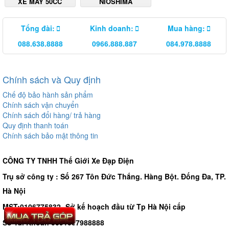
XE MÁY 50CC
NIOSHIMA
Tổng đài:
Kinh doanh:
Mua hàng:
088.638.8888
0966.888.887
084.978.8888
Chính sách và Quy định
Chế độ bảo hành sản phẩm
Chính sách vận chuyển
Chính sách đổi hàng/ trả hàng
Quy định thanh toán
Chính sách bảo mật thông tin
CÔNG TY TNHH Thế Giới Xe Đạp Điện
Trụ sở công ty : Số 267 Tôn Đức Thắng. Hàng Bột. Đống Đa, TP.
Hà Nội
MST:0106775832- Sở kế hoạch đầu từ Tp Hà Nội cấp
Số Tài Khoản 0691007988888