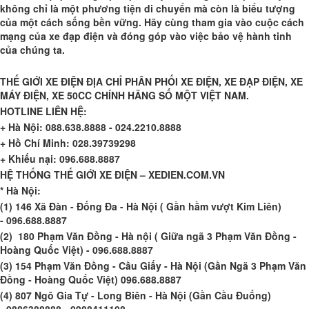
không chỉ là một phương tiện di chuyển mà còn là biểu tượng
của một cách sống bền vững. Hãy cùng tham gia vào cuộc cách
mạng của xe đạp điện và đóng góp vào việc bảo vệ hành tinh
của chúng ta.
THẾ GIỚI XE ĐIỆN ĐỊA CHỈ PHÂN PHỐI XE ĐIỆN, XE ĐẠP ĐIỆN, XE
MÁY ĐIỆN, XE 50CC CHÍNH HÃNG SỐ MỘT VIỆT NAM.
HOTLINE LIÊN HỆ:
+ Hà Nội: 088.638.8888 - 024.2210.8888
+ Hồ Chí Minh: 028.39739298
+ Khiếu nại: 096.688.8887
HỆ THỐNG THẾ GIỚI XE ĐIỆN – XEDIEN.COM.VN
* Hà Nội:
(1) 146 Xã Đàn - Đống Đa - Hà Nội ( Gần hầm vượt Kim Liên)
- 096.688.8887
(2) 180 Phạm Văn Đồng - Hà nội ( Giữa ngã 3 Phạm Văn Đồng -
Hoàng Quốc Việt) - 096.688.8887
(3) 154 Phạm Văn Đồng - Cầu Giấy - Hà Nội (Gần Ngã 3 Phạm Văn
Đồng - Hoàng Quốc Việt) 096.688.8887
(4) 807 Ngô Gia Tự - Long Biên - Hà Nội (Gần Cầu Đuống)
- 0886388888 - 0988411108