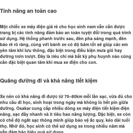
Tính năng an toàn cao
Một chiếc xe máy điện giá rẻ cho học sinh nam vẫn cần được
trang bị các tính năng đảm bảo an toàn tuyệt đối trong quá trình
sử dụng. Hệ thống phanh trước sau, đèn pha sáng mạnh, đèn
báo rẽ rõ ràng, cùng với bánh xe có độ bám tốt sẽ giúp các em
yên tâm khi lưu thông, đặc biệt trong điều kiện mưa gió hay
đường trơn trượt. Đây là tiêu chí mà bất kỳ phụ huynh nào cũng
cần đặc biệt quan tâm khi mua xe điện cho con.
Quãng đường đi và khả năng tiết kiệm
Xe nên có khả năng đi được từ 70–80km mỗi lần sạc, vừa đủ cho
nhu cầu đi học, sinh hoạt trong ngày mà không lo hết pin giữa
đường. Osakar cung cấp nhiều dòng xe máy điện tiết kiệm điện
năng, sạc đầy nhanh và ít tiêu hao năng lượng. Đặc biệt, xe còn
có chế độ ngắt sạc thông minh giúp bảo vệ ắc quy, kéo dài tuổi
thọ. Nhờ đó, học sinh có thể sử dụng xe trong nhiều năm mà
vẫn đảm bảo hiệu quả sử dụng.