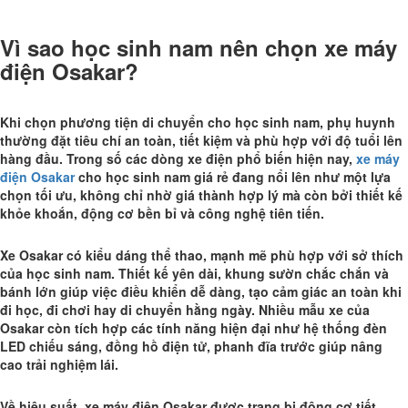
Vì sao học sinh nam nên chọn xe máy
điện Osakar?
Khi chọn phương tiện di chuyển cho học sinh nam, phụ huynh
thường đặt tiêu chí an toàn, tiết kiệm và phù hợp với độ tuổi lên
hàng đầu. Trong số các dòng xe điện phổ biến hiện nay,
xe máy
điện Osakar
cho học sinh nam giá rẻ đang nổi lên như một lựa
chọn tối ưu, không chỉ nhờ giá thành hợp lý mà còn bởi thiết kế
khỏe khoắn, động cơ bền bỉ và công nghệ tiên tiến.
Xe Osakar có kiểu dáng thể thao, mạnh mẽ phù hợp với sở thích
của học sinh nam. Thiết kế yên dài, khung sườn chắc chắn và
bánh lớn giúp việc điều khiển dễ dàng, tạo cảm giác an toàn khi
đi học, đi chơi hay di chuyển hằng ngày. Nhiều mẫu xe của
Osakar còn tích hợp các tính năng hiện đại như hệ thống đèn
LED chiếu sáng, đồng hồ điện tử, phanh đĩa trước giúp nâng
cao trải nghiệm lái.
Về hiệu suất, xe máy điện Osakar được trang bị động cơ tiết