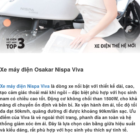
Xe máy điện Osakar Nispa Viva
Xe máy điện Nispa Viva
là dòng xe nổi bật với thiết kế dài, cao,
tạo cảm giác thoải mái khi ngồi – đặc biệt phù hợp với học sinh
nam có chiều cao tốt. Động cơ không chổi than 1500W, cho khả
năng di chuyển ổn định và bền bỉ. Xe vận hành êm ái, tốc độ tối
đa đạt 50km/h, quãng đường đi được khoảng 90km/lần sạc. Ưu
điểm của Viva là vẻ ngoài thời trang, phanh đĩa an toàn và hệ
thống giảm xóc êm ái. Đây là lựa chọn cân bằng giữa hiệu suất
và kiểu dáng, rất phù hợp với học sinh yêu thích sự tinh tế.