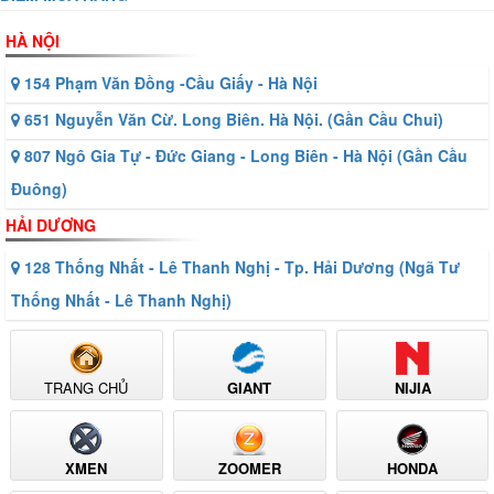
HÀ NỘI
154 Phạm Văn Đồng -Cầu Giấy - Hà Nội
651 Nguyễn Văn Cừ. Long Biên. Hà Nội. (Gần Cầu Chui)
807 Ngô Gia Tự - Đức Giang - Long Biên - Hà Nội (Gần Cầu
Đuông)
HẢI DƯƠNG
128 Thống Nhất - Lê Thanh Nghị - Tp. Hải Dương (Ngã Tư
Thống Nhất - Lê Thanh Nghị)
TRANG CHỦ
GIANT
NIJIA
XMEN
ZOOMER
HONDA