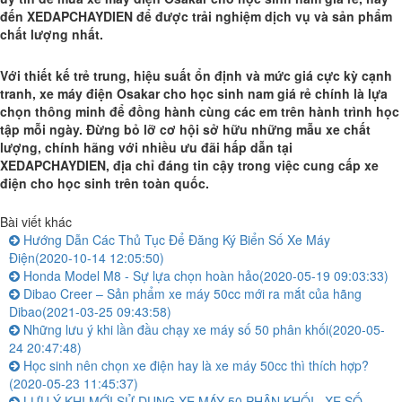
đến XEDAPCHAYDIEN để được trải nghiệm dịch vụ và sản phẩm
chất lượng nhất.
Với thiết kế trẻ trung, hiệu suất ổn định và mức giá cực kỳ cạnh
tranh, xe máy điện Osakar cho học sinh nam giá rẻ chính là lựa
chọn thông minh để đồng hành cùng các em trên hành trình học
tập mỗi ngày. Đừng bỏ lỡ cơ hội sở hữu những mẫu xe chất
lượng, chính hãng với nhiều ưu đãi hấp dẫn tại
XEDAPCHAYDIEN, địa chỉ đáng tin cậy trong việc cung cấp xe
điện cho học sinh trên toàn quốc.
Bài viết khác
Hướng Dẫn Các Thủ Tục Để Đăng Ký Biển Số Xe Máy
Điện
(2020-10-14 12:05:50)
Honda Model M8 - Sự lựa chọn hoàn hảo
(2020-05-19 09:03:33)
Dibao Creer – Sản phẩm xe máy 50cc mới ra mắt của hãng
Dibao
(2021-03-25 09:43:58)
Những lưu ý khi lần đầu chạy xe máy số 50 phân khối
(2020-05-
24 20:47:48)
Học sinh nên chọn xe điện hay là xe máy 50cc thì thích hợp?
(2020-05-23 11:45:37)
LƯU Ý KHI MỚI SỬ DỤNG XE MÁY 50 PHÂN KHỐI , XE SỐ