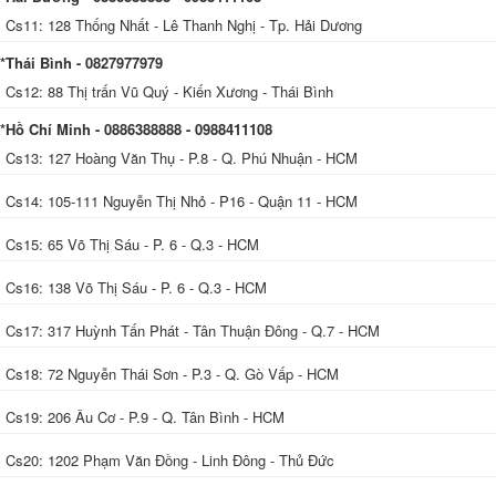
Cs11: 128 Thống Nhất - Lê Thanh Nghị - Tp. Hải Dương
*Thái Bình - 0827977979
Cs12: 88 Thị trấn Vũ Quý - Kiến Xương - Thái Bình
*Hồ Chí Minh - 0886388888 - 0988411108
Cs13: 127 Hoàng Văn Thụ - P.8 - Q. Phú Nhuận - HCM
Cs14: 105-111 Nguyễn Thị Nhỏ - P16 - Quận 11 - HCM
Cs15: 65 Võ Thị Sáu - P. 6 - Q.3 - HCM
Cs16: 138 Võ Thị Sáu - P. 6 - Q.3 - HCM
Cs17: 317 Huỳnh Tấn Phát - Tân Thuận Đông - Q.7 - HCM
Cs18: 72 Nguyễn Thái Sơn - P.3 - Q. Gò Vấp - HCM
Cs19: 206 Âu Cơ - P.9 - Q. Tân Bình - HCM
Cs20: 1202 Phạm Văn Đồng - Linh Đông - Thủ Đức