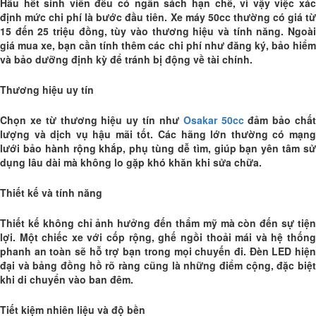
Hầu hết sinh viên đều có ngân sách hạn chế, vì vậy việc xác
định mức chi phí là bước đầu tiên. Xe máy 50cc thường có giá từ
15 đến 25 triệu đồng, tùy vào thương hiệu và tính năng. Ngoài
giá mua xe, bạn cần tính thêm các chi phí như đăng ký, bảo hiểm
và bảo dưỡng định kỳ để tránh bị động về tài chính.
Thương hiệu uy tín
Chọn xe từ thương hiệu uy tín như
Osakar 50cc
đảm bảo chấ
lượng và dịch vụ hậu mãi tốt. Các hãng lớn thường có mạng
lưới bảo hành rộng khắp, phụ tùng dễ tìm, giúp bạn yên tâm sử
dụng lâu dài mà không lo gặp khó khăn khi sửa chữa.
Thiết kế và tính năng
Thiết kế không chỉ ảnh hưởng đến thẩm mỹ mà còn đến sự tiện
lợi. Một chiếc xe với cốp rộng, ghế ngồi thoải mái và hệ thống
phanh an toàn sẽ hỗ trợ bạn trong mọi chuyến đi. Đèn LED hiện
đại và bảng đồng hồ rõ ràng cũng là những điểm cộng, đặc biệt
khi di chuyển vào ban đêm.
Tiết kiệm nhiên liệu và độ bền