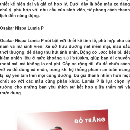
thiết kế hiện đại và giá cả hợp lý. Dưới đây là bốn mẫu xe đáng
chú ý, phù hợp với nhu cầu của sinh viên, từ phong cách thanh
lịch đến năng động.
Osakar Nispa Lumia P
Osakar Nispa Lumia P nổi bật với thiết kế tinh tế, phù hợp cho cả
nam và nữ sinh viên. Xe sở hữu đường nét mềm mại, màu sắc
thời thượng, dễ dàng thu hút ánh nhìn. Động cơ 50cc bền bỉ, tiết
kiệm nhiên liệu ở mức khoảng 1,8 lít/100km, giúp bạn di chuyển
thoải mái mà không lo chi phí. Cốp xe rộng rãi, đủ để chứa sách
vở và đồ dùng cá nhân, trong khi hệ thống phanh an toàn mang
lại sự yên tâm trên mọi cung đường. Dù giá thành nhỉnh hơn một
chút so với các mẫu cùng phân khúc, Lumia P là lựa chọn lý
tưởng cho những bạn yêu thích sự kết hợp giữa thẩm mỹ và
thực dụng.