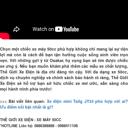
Chọn một chiếc xe máy 50cc phù hợp không chỉ mang lại sự tiện
lợi mà còn là cách để bạn tận hưởng cuộc sống sinh viên trọn
vẹn. Với những gợi ý từ Osakar, hy vọng bạn sẽ tìm được chiếc
xe ưng ý. Nếu bạn muốn khám phá thêm các mẫu xe chất lượng,
Thế Giới Xe Điện là địa chỉ đáng tin cậy. Với đa dạng xe 50cc,
dịch vụ chuyên nghiệp và chính sách bảo hành rõ ràng, Thế Giới
Xe Điện sẽ hỗ trợ bạn sở hữu chiếc xe mơ ước, sẵn sàng cho
mọi hành trình phía trước!
>>> Bài viết liên quan:
Xe điện mini Tailg JY33 phù hợp với ai
Ưu điểm nổi bật nhất là gì?
THẾ GIỚI XE ĐIỆN - XE MÁY 50CC
*HOTLINE Liên hệ: 0886388888 - 0988411108