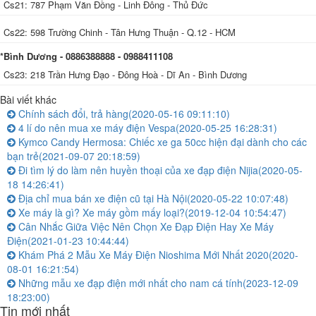
Cs21: 787 Phạm Văn Đồng - Linh Đông - Thủ Đức
Cs22: 598 Trường Chinh - Tân Hưng Thuận - Q.12 - HCM
*Bình Dương - 0886388888 - 0988411108
Cs23: 218 Trần Hưng Đạo - Đông Hoà - Dĩ An - Bình Dương
Bài viết khác
Chính sách đổi, trả hàng
(2020-05-16 09:11:10)
4 lí do nên mua xe máy điện Vespa
(2020-05-25 16:28:31)
Kymco Candy Hermosa: Chiếc xe ga 50cc hiện đại dành cho các
bạn trẻ
(2021-09-07 20:18:59)
Đi tìm lý do làm nên huyền thoại của xe đạp điện Nijia
(2020-05-
18 14:26:41)
Địa chỉ mua bán xe điện cũ tại Hà Nội
(2020-05-22 10:07:48)
Xe máy là gì? Xe máy gồm mấy loại?
(2019-12-04 10:54:47)
Cân Nhắc Giữa Việc Nên Chọn Xe Đạp Điện Hay Xe Máy
Điện
(2021-01-23 10:44:44)
Khám Phá 2 Mẫu Xe Máy Điện Nioshima Mới Nhất 2020
(2020-
08-01 16:21:54)
Những mẫu xe đạp điện mới nhất cho nam cá tính
(2023-12-09
18:23:00)
Tin mới nhất