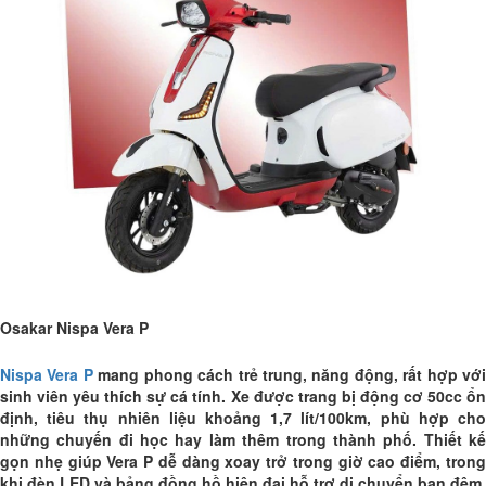
Osakar Nispa Vera P
Nispa Vera P
mang phong cách trẻ trung, năng động, rất hợp vớ
sinh viên yêu thích sự cá tính. Xe được trang bị động cơ 50cc ổn
định, tiêu thụ nhiên liệu khoảng 1,7 lít/100km, phù hợp cho
những chuyến đi học hay làm thêm trong thành phố. Thiết kế
gọn nhẹ giúp Vera P dễ dàng xoay trở trong giờ cao điểm, trong
khi đèn LED và bảng đồng hồ hiện đại hỗ trợ di chuyển ban đêm.