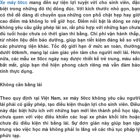
Xe máy 50cc
mang đến sự tiện lợi tuyệt vời cho sinh viên, đặ
biệt trong những đô thị đông đúc. Với kích thước nhỏ gọn, bạn
có thể dễ dàng di chuyển qua những con phố chật hẹp hay giờ
cao điểm mà không lo trễ giờ học. Điểm nổi bật là dòng xe này
không yêu cầu giấy phép lái xe, rất phù hợp với những bạn chưa
đủ tuổi hoặc chưa có thời gian thi bằng. Chi phí vận hành thấp,
từ nhiên liệu đến bảo dưỡng, giúp bạn tiết kiệm đáng kể so với
các phương tiện khác. Tốc độ giới hạn ở mức an toàn, thường
dưới 60km/h, mang lại cảm giác yên tâm cho người mới lái. Hơn
nữa, các mẫu xe 50cc ngày nay được thiết kế trẻ trung, màu sắc
bắt mắt, giúp bạn thể hiện phong cách riêng mà vẫn đảm bảo
tính thực dụng.
Không cần bằng lái
Theo quy định tại Việt Nam, xe máy 50cc không yêu cầu người
lái phải có giấy phép, tạo điều kiện thuận lợi cho sinh viên. Điều
này đặc biệt hữu ích với những bạn mới lên thành phố học tập,
chưa quen với việc điều khiển các loại xe phân khối lớn hoặc
chưa đủ điều kiện thi bằng lái. Sự đơn giản này giúp bạn tập
trung vào việc học mà không phải lo lắng về các thủ tục pháp lý
phức tạp.