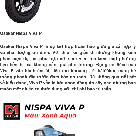
Osakar Nispa Viva P
Osakar Nispa Viva P là sự kết hợp hoàn hảo giữa giá cả hợp lý
và chất lượng ổn định. Với thiết kế giản dị nhưng không kém
phần hiện đại, xe phù hợp với sinh viên tìm kiếm một phương
tiện bền bỉ mà không cần quá phô trương. Động cơ 50cc của
Viva P vận hành êm ái, tiêu thụ khoảng 1,9 lít/100km, cùng hệ
thống phanh đĩa trước đảm bảo an toàn. Dù không quá nổi bật
về kiểu dáng, Viva P vẫn là lựa chọn đáng tin cậy cho những bạn
muốn một chiếc xe thực dụng với chi phí bảo trì thấp.