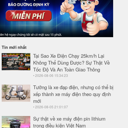
Tin mới nhất
Tại Sao Xe Điện Chạy 25km/h Lại
Không Thể Dùng Được? Sự Thật Về
Tốc Độ Và An Toàn Giao Thông
• 2026-08-06 15:34:23
Tưởng là xe đạp điện, nhưng có thể bị
xếp thành xe máy điện theo quy định
mới
• 2026-08-05 21:01:07
Sự thật về xe máy điện pin lithium
trong điều kiện Việt Nam