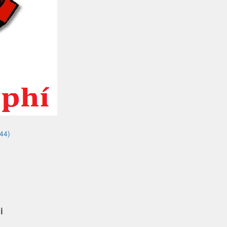
44)
i