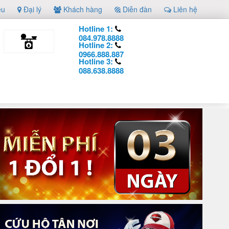
ệu
Đại lý
Khách hàng
Diễn đàn
Liên hệ
Hotline 1:
084.978.8888
Hotline 2:
0966.888.887
Hotline 3:
088.638.8888