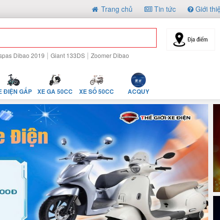
Trang chủ
Tin tức
Giới thi
|
|
spas Dibao 2019
Giant 133DS
Zoomer Dibao
E ĐIỆN GẤP
XE GA 50CC
XE SỐ 50CC
ACQUY