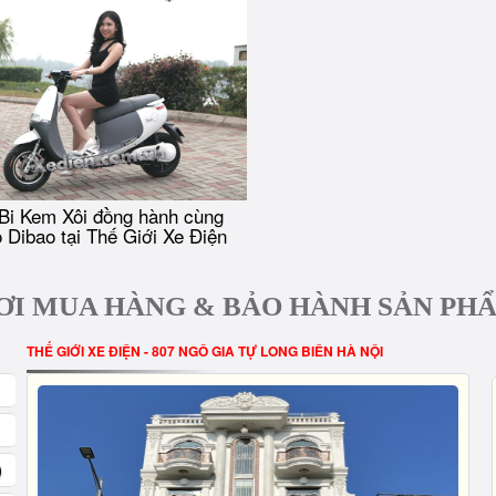
Bi Kem Xôi đồng hành cùng
 Dibao tại Thế Giới Xe Điện
ƠI MUA HÀNG & BẢO HÀNH SẢN PH
THẾ GIỚI XE ĐIỆN - 807 NGÔ GIA TỰ LONG BIÊN HÀ NỘI
)