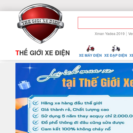
|
Xman Yadea 2019
Ve
T
HẾ GIỚI XE ĐIỆN
XE MÁY ĐIỆN
XE ĐẠP ĐIỆN
X