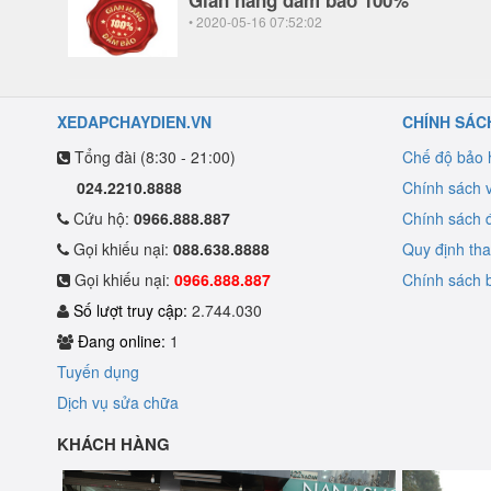
Gian hàng đảm bảo 100%
• 2020-05-16 07:52:02
XEDAPCHAYDIEN.VN
CHÍNH SÁC
Tổng đài (8:30 - 21:00)
Chế độ bảo
024.2210.8888
Chính sách 
Cứu hộ:
0966.888.887
Chính sách đ
Gọi khiếu nại:
088.638.8888
Quy định th
Gọi khiếu nại:
0966.888.887
Chính sách b
Số lượt truy cập:
2.744.030
Đang online:
1
Tuyến dụng
Dịch vụ sửa chữa
KHÁCH HÀNG