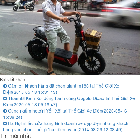
Bài viết khác
Cảm ơn khách hàng đã chọn giant m186 tại Thế Giới Xe
Điện
(2015-05-18 15:31:13)
ThanhBi Kem Xôi đồng hành cùng Gogolo Dibao tại Thế Giới Xe
Điện
(2020-05-18 09:16:47)
Cùng ngắm hotgirl Yến Xôi tại Thế Giới Xe Điện
(2020-05-16
15:36:24)
Hà Nội nhiều cửa hàng kinh doanh xe đạp điện nhưng khách
hàng vẫn chọn Thế giới xe điện uy tín
(2014-08-29 12:08:49)
Tin mới nhất