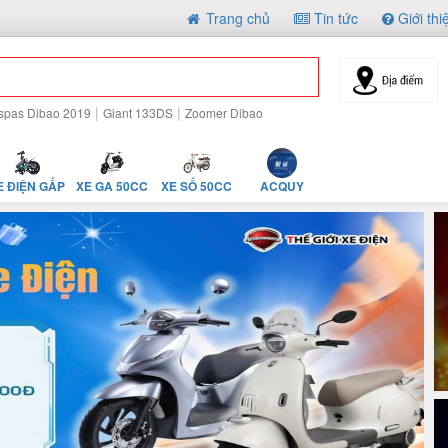
Trang chủ
Tin tức
Giới thi
|
|
spas Dibao 2019
Giant 133DS
Zoomer Dibao
E ĐIỆN GẤP
XE GA 50CC
XE SỐ 50CC
ACQUY