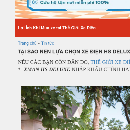
Lợi Ích Khi Mua xe tại Thế Giới Xe Điện
Trang chủ
»
Tin tức
TẠI SAO NÊN LỰA CHỌN XE ĐIỆN HS DELUX
NẾU CÁC BẠN CÒN ĐẮN ĐO,
THẾ GIỚI XE ĐI
*-
XMAN HS DELUXE
NHẬP KHẨU CHÍNH HÃN