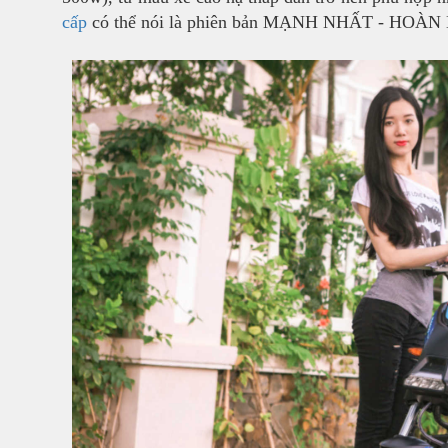
cấp
có thể nói là phiên bản MẠNH NHẤT - HOÀN 