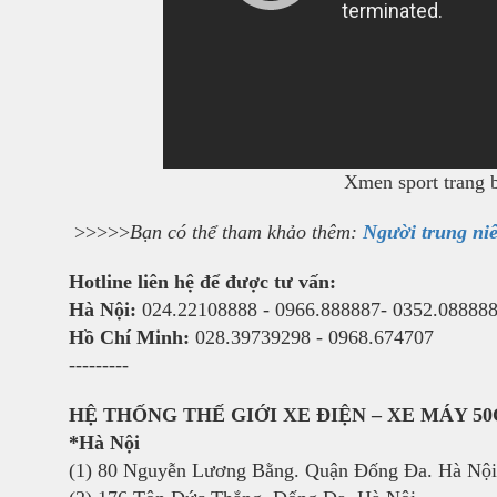
Xmen sport trang 
>>>>>
Bạn có thể tham khảo thêm:
Người trung niê
Hotline liên hệ để được tư vấn:
Hà Nội:
024.22108888 - 0966.888887- 0352.08888
Hồ Chí Minh:
028.39739298 - 0968.674707
---------
HỆ THỐNG THẾ GIỚI XE ĐIỆN – XE MÁY 5
*Hà Nội
(1) 80 Nguyễn Lương Bằng. Quận Đống Đa. Hà Nộ