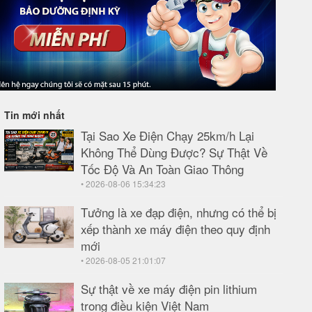
Tin mới nhất
Tại Sao Xe Điện Chạy 25km/h Lại
Không Thể Dùng Được? Sự Thật Về
Tốc Độ Và An Toàn Giao Thông
• 2026-08-06 15:34:23
Tưởng là xe đạp điện, nhưng có thể bị
xếp thành xe máy điện theo quy định
mới
• 2026-08-05 21:01:07
Sự thật về xe máy điện pin lithium
trong điều kiện Việt Nam