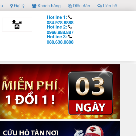
ệu
Đại lý
Khách hàng
Diễn đàn
Liên hệ
Hotline 1:
084.978.8888
Hotline 2:
0966.888.887
Hotline 3:
088.638.8888