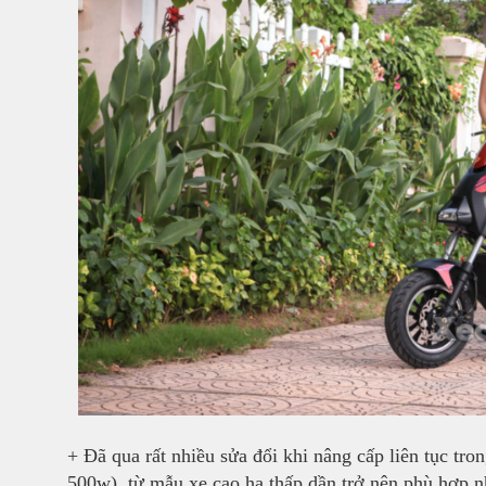
+ Đã qua rất nhiều sửa đổi khi nâng cấp liên tục tr
500w), từ mẫu xe cao hạ thấp dần trở nên phù hợp 