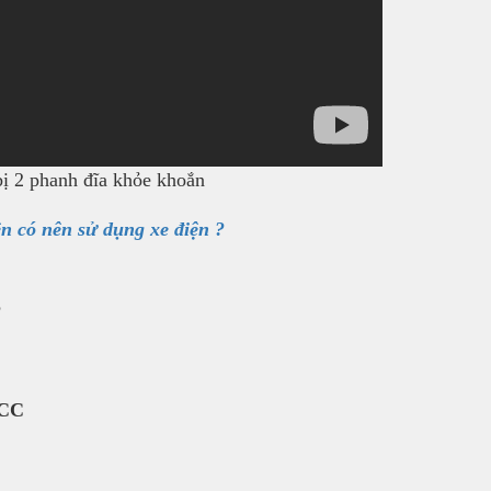
bị 2 phanh đĩa khỏe khoắn
n có nên sử dụng xe điện ?
8
0CC
i