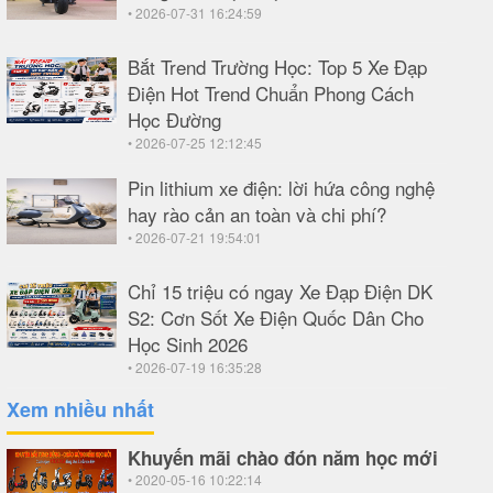
• 2026-07-31 16:24:59
Bắt Trend Trường Học: Top 5 Xe Đạp
Điện Hot Trend Chuẩn Phong Cách
Học Đường
• 2026-07-25 12:12:45
Pin lithium xe điện: lời hứa công nghệ
hay rào cản an toàn và chi phí?
• 2026-07-21 19:54:01
Chỉ 15 triệu có ngay Xe Đạp Điện DK
S2: Cơn Sốt Xe Điện Quốc Dân Cho
Học Sinh 2026
• 2026-07-19 16:35:28
Xem nhiều nhất
Khuyến mãi chào đón năm học mới
• 2020-05-16 10:22:14