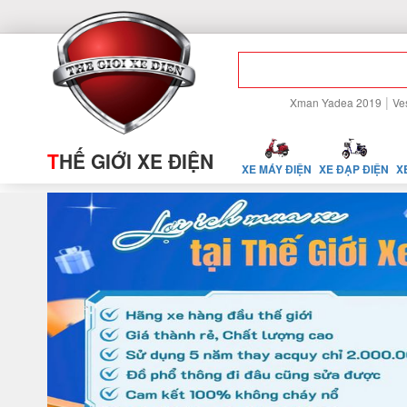
|
Xman Yadea 2019
Ve
T
HẾ GIỚI XE ĐIỆN
XE MÁY ĐIỆN
XE ĐẠP ĐIỆN
X