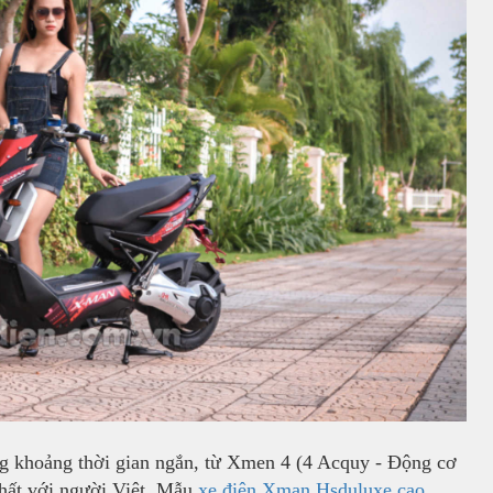
ong khoảng thời gian ngắn, từ Xmen 4 (4 Acquy - Động cơ
nhất với người Việt. Mẫu
xe điện Xman Hsduluxe cao