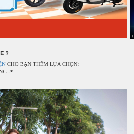
E ?
ỆN
CHO BẠN THÊM LỰA CHỌN:
G -*