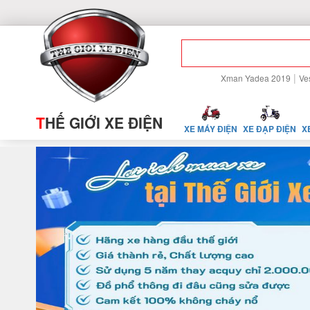
|
Xman Yadea 2019
Ve
T
HẾ GIỚI XE ĐIỆN
XE MÁY ĐIỆN
XE ĐẠP ĐIỆN
X