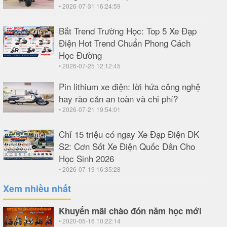
• 2026-07-31 16:24:59
Bắt Trend Trường Học: Top 5 Xe Đạp
Điện Hot Trend Chuẩn Phong Cách
Học Đường
• 2026-07-25 12:12:45
Pin lithium xe điện: lời hứa công nghệ
hay rào cản an toàn và chi phí?
• 2026-07-21 19:54:01
Chỉ 15 triệu có ngay Xe Đạp Điện DK
S2: Cơn Sốt Xe Điện Quốc Dân Cho
Học Sinh 2026
• 2026-07-19 16:35:28
Xem nhiều nhất
Khuyến mãi chào đón năm học mới
• 2020-05-16 10:22:14