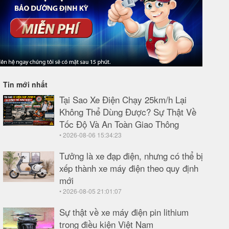
Tin mới nhất
Tại Sao Xe Điện Chạy 25km/h Lại
Không Thể Dùng Được? Sự Thật Về
Tốc Độ Và An Toàn Giao Thông
• 2026-08-06 15:34:23
Tưởng là xe đạp điện, nhưng có thể bị
xếp thành xe máy điện theo quy định
mới
• 2026-08-05 21:01:07
Sự thật về xe máy điện pin lithium
trong điều kiện Việt Nam