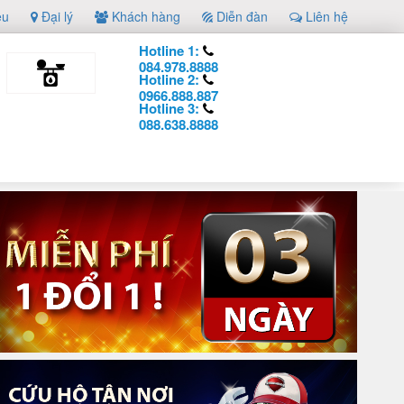
ệu
Đại lý
Khách hàng
Diễn đàn
Liên hệ
Hotline 1:
084.978.8888
Hotline 2:
0966.888.887
Hotline 3:
088.638.8888