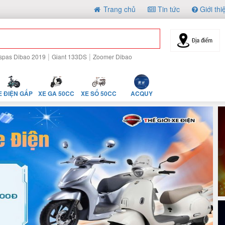
Trang chủ
Tin tức
Giới thi
|
|
spas Dibao 2019
Giant 133DS
Zoomer Dibao
E ĐIỆN GẤP
XE GA 50CC
XE SỐ 50CC
ACQUY