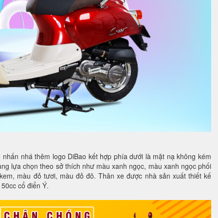
 nhấn nhá thêm logo DiBao kết hợp phía dưới là mặt nạ không kém
dùng lựa chọn theo sở thích như màu xanh ngọc, màu xanh ngọc phối
m, màu đỏ tươi, màu đỏ đô. Thân xe được nhà sản xuất thiết kế
 50cc cổ điển Ý.