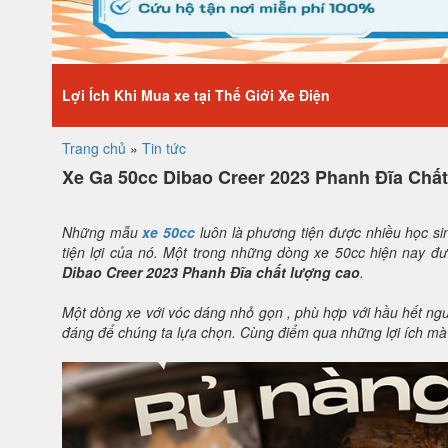
Lợi Ích Khi Mua xe tại Thế Giới Xe Điện
Trang chủ
»
Tin tức
Xe Ga 50cc Dibao Creer 2023 Phanh Đĩa Chất
Những mẫu
xe 50cc
luôn là phương tiện được nhiều học sinh
tiện lợi của nó. Một trong những dòng xe 50cc hiện nay đ
Dibao Creer 2023 Phanh Đĩa chất lượng cao
.
Một dòng xe với vóc dáng nhỏ gọn , phù hợp với hầu hết ngườ
đáng để chúng ta lựa chọn. Cùng điểm qua những lợi ích mà 