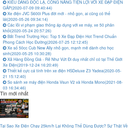
KIỂU DÁNG ĐỘC LẠ, CÔNG NĂNG TIỆN LỢI VỚI XE ĐẠP ĐIỆN
GẤP
(2020-07-09 09:40:44)
Xe điện JVC S600i Plus đời mới - nhỏ gọn, ai cũng có thể
lái
(2020-05-26 09:34:14)
Các lỗi vi phạm giao thông áp dụng với xe máy, xe 50 phân
khối
(2020-05-24 20:57:26)
Bắt Trend Trường Học: Top 5 Xe Đạp Điện Hot Trend Chuẩn
Phong Cách Học Đường
(2026-07-25 12:12:45)
Xe số 50cc Cub New Ally nhỏ gọn, mạnh mẽ dành cho học
sinh
(2020-05-25 10:30:28)
Xả Hàng Đồng Giá - Rẻ Như Vứt Đi duy nhất chỉ có tại Thế Giới
Xe Điện
(2019-12-24 16:20:49)
Thiết kế cực cá tính trên xe điện HSDeluxe Z3 Yadea
(2020-05-
21 15:12:40)
So sánh xe máy điện Honda Vsun V2 và Honda Mono
(2021-08-
03 16:34:46)
Tin mới nhất
Tại Sao Xe Điện Chạy 25km/h Lại Không Thể Dùng Được? Sự Thật Về