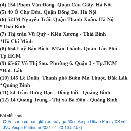
(4) 154 Phạm Văn Đồng. Quận Cầu Giấy. Hà Nội
(5) 40 Ô Chợ Dừa. Quận Đống Đa. Hà Nội
(6) 521M Nguyễn Trãi. Quận Thanh Xuân. Hà Nộ
*Thái Bình
(7) Thị trấn Vũ Quý - Kiến Xương - Thái Bình
*Hồ Chí Minh
(8) 654 Luỹ Bán Bích. P.Tân Thành. Quận Tân Phú -
Tp.HCM
(9) 65-67 Võ Thị Sáu. Phường 6. Quận 3 - Tp.HCM
*Đắk Lắk
(10) 145 Lê Duẩn, Thành phố Buôn Ma Thuột, Đắk Lắk
*Quảng Bình
(11) 54 Trần Hưng Đạo - Đồng hới - Quảng Bình
(12) 14 Quang Trung - Thị xã Ba Đồn - Quảng Bình
Bài viết khác
So sánh cơ bản giữa xe máy ga 50cc Vespa Dibao Pansy XS với
JVC Vespa Platinum
(2021-01-20 10:52:53)