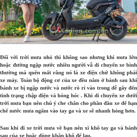
Đối với trời mưa nhỏ thì không sao nhưng khi mưa lớn
hoặc đường ngập nước nhiều người vẫ di chuyển xe bình
thường mà quên mất rằng nó là xe điện chứ không phải
xe máy. Toàn bộ động cơ của xe đều nằm ở bánh sau khi
bánh xe bị ngập nước và nước rò rỉ vào trong dễ gây đến
tình trạng chập điện và hỏng hóc . Khi di chuyển xe dưới
trời mưa bạn nên chú ý che chắn cho phần đầu xe để hạn
chế nước mưa ngấm vào tay ga và xe sẽ nhanh hỏng hơn.
Sau khi đi xe trời mưa về bạn nên xì khô tay ga và bánh
sau của xe hoặc dùng khăn khô để lau.