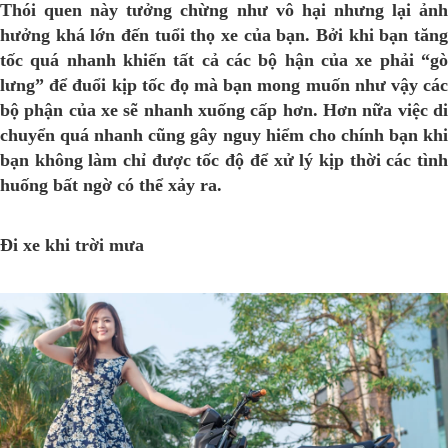
Thói quen này tưởng chừng như vô hại nhưng lại ảnh
hưởng khá lớn đến tuổi thọ xe của bạn. Bởi khi bạn tăng
tốc quá nhanh khiến tất cả các bộ hận của xe phải “gò
lưng” để đuổi kịp tốc đọ mà bạn mong muốn như vậy các
bộ phận của xe sẽ nhanh xuống cấp hơn. Hơn nữa việc di
chuyển quá nhanh cũng gây nguy hiểm cho chính bạn khi
bạn không làm chỉ được tốc độ để xử lý kịp thời các tình
huống bất ngờ có thể xảy ra.
Đi xe khi trời mưa