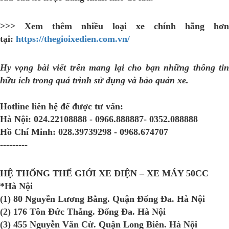
>>> Xem thêm nhiều loại xe chính hãng hơn
tại:
https://thegioixedien.com.vn/
Hy vọng bài viết trên mang lại cho bạn những thông tin
hữu ích trong quá trình sử dụng và bảo quản xe.
Hotline liên hệ để được tư vấn:
Hà Nội:
024.22108888 - 0966.888887- 0352.088888
Hồ Chí Minh:
028.39739298 - 0968.674707
---------
HỆ THỐNG THẾ GIỚI XE ĐIỆN – XE MÁY 50CC
*Hà Nội
(1) 80 Nguyễn Lương Bằng. Quận Đống Đa. Hà Nội
(2) 176 Tôn Đức Thắng. Đống Đa. Hà Nội
(3) 455 Nguyễn Văn Cừ. Quận Long Biên. Hà Nội