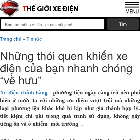
Tìm
Trang chủ
»
Tin tức
Những thói quen khiến xe
điện của bạn nhanh chóng
“về hưu”
Xe điện chính hãng
- phương tiện ngày càng trở nên ph
biến ở nước ta với những ưu điểm vượt trội mà những
loại phương iện khác khó bì kịp như giá thành hợp lý,
tiết kiệm chi phí trong quá trình sử dụng, không gây
tiếng ồn và ô nhiễm môi trường…