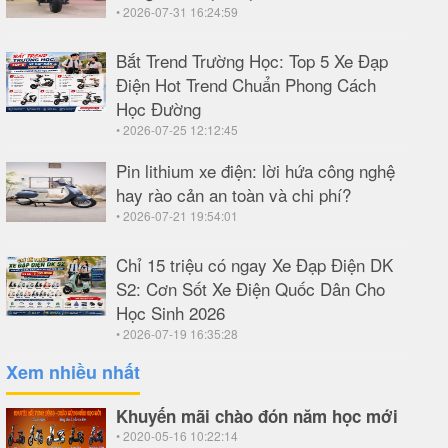
• 2026-07-31 16:24:59
Bắt Trend Trường Học: Top 5 Xe Đạp
Điện Hot Trend Chuẩn Phong Cách
Học Đường
• 2026-07-25 12:12:45
Pin lithium xe điện: lời hứa công nghệ
hay rào cản an toàn và chi phí?
• 2026-07-21 19:54:01
Chỉ 15 triệu có ngay Xe Đạp Điện DK
S2: Cơn Sốt Xe Điện Quốc Dân Cho
Học Sinh 2026
• 2026-07-19 16:35:28
Xem nhiều nhất
Khuyến mãi chào đón năm học mới
• 2020-05-16 10:22:14