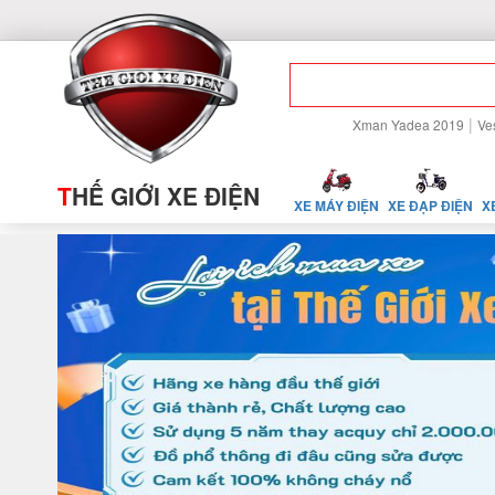
|
Xman Yadea 2019
Ve
T
HẾ GIỚI XE ĐIỆN
XE MÁY ĐIỆN
XE ĐẠP ĐIỆN
X