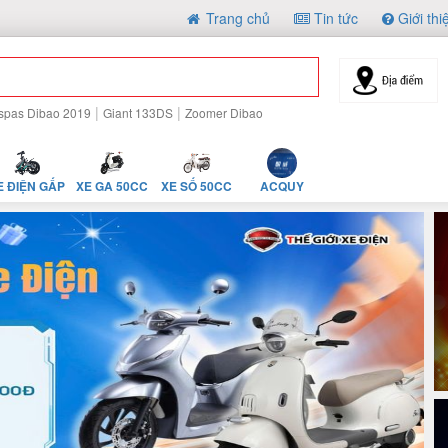
Trang chủ
Tin tức
Giới thi
|
|
spas Dibao 2019
Giant 133DS
Zoomer Dibao
E ĐIỆN GẤP
XE GA 50CC
XE SỐ 50CC
ACQUY