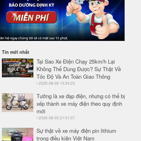
Tin mới nhất
Tại Sao Xe Điện Chạy 25km/h Lại
Không Thể Dùng Được? Sự Thật Về
Tốc Độ Và An Toàn Giao Thông
• 2026-08-06 15:34:23
Tưởng là xe đạp điện, nhưng có thể bị
xếp thành xe máy điện theo quy định
mới
• 2026-08-05 21:01:07
Sự thật về xe máy điện pin lithium
trong điều kiện Việt Nam