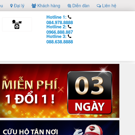
ệu
Đại lý
Khách hàng
Diễn đàn
Liên hệ
Hotline 1:
084.978.8888
Hotline 2:
0966.888.887
Hotline 3:
088.638.8888