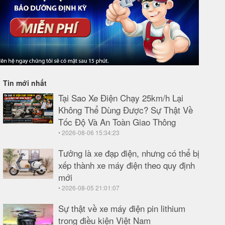
Tin mới nhất
Tại Sao Xe Điện Chạy 25km/h Lại
Không Thể Dùng Được? Sự Thật Về
Tốc Độ Và An Toàn Giao Thông
• 2026-08-06 15:34:23
Tưởng là xe đạp điện, nhưng có thể bị
xếp thành xe máy điện theo quy định
mới
• 2026-08-05 21:01:07
Sự thật về xe máy điện pin lithium
trong điều kiện Việt Nam