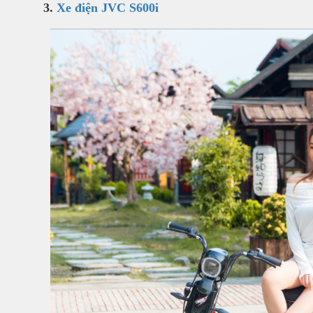
3.
Xe điện JVC S600i