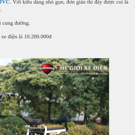
 JVC
. Với kiểu dáng nhỏ gọn, đơn giản thì đây được coi là
.
ọi cung đường.
xe điện là 10.200.000đ