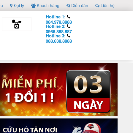
ệu
Đại lý
Khách hàng
Diễn đàn
Liên hệ
Hotline 1:
084.978.8888
Hotline 2:
0966.888.887
Hotline 3:
088.638.8888