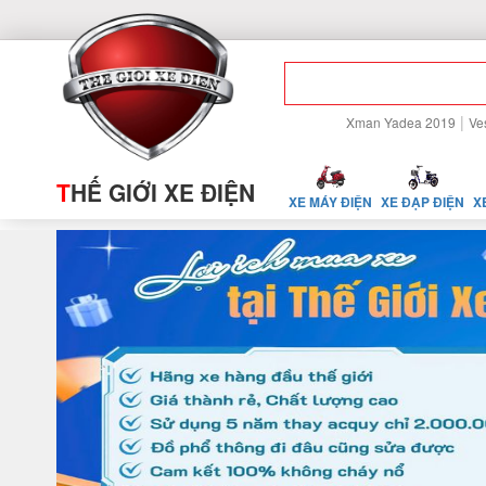
|
Xman Yadea 2019
Ve
T
HẾ GIỚI XE ĐIỆN
XE MÁY ĐIỆN
XE ĐẠP ĐIỆN
X