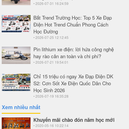
• 2026-07-31 16:24:59
Bắt Trend Trường Học: Top 5 Xe Đạp
Điện Hot Trend Chuẩn Phong Cách
Học Đường
• 2026-07-25 12:12:45
Pin lithium xe điện: lời hứa công nghệ
hay rào cản an toàn và chi phí?
• 2026-07-21 19:54:01
Chỉ 15 triệu có ngay Xe Đạp Điện DK
S2: Cơn Sốt Xe Điện Quốc Dân Cho
Học Sinh 2026
• 2026-07-19 16:35:28
Xem nhiều nhất
Khuyến mãi chào đón năm học mới
• 2020-05-16 10:22:14