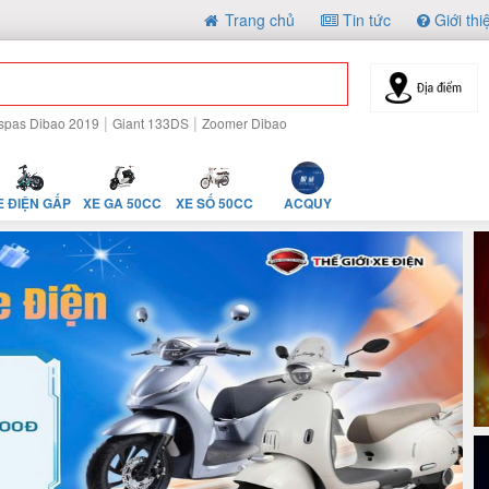
Trang chủ
Tin tức
Giới thi
|
|
spas Dibao 2019
Giant 133DS
Zoomer Dibao
E ĐIỆN GẤP
XE GA 50CC
XE SỐ 50CC
ACQUY