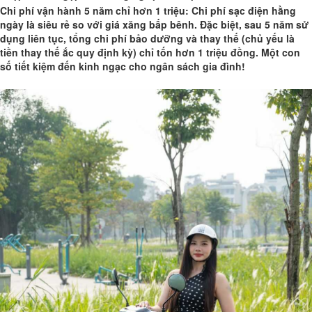
Chi phí vận hành 5 năm chỉ hơn 1 triệu: Chi phí sạc điện hằng
ngày là siêu rẻ so với giá xăng bấp bênh. Đặc biệt, sau 5 năm sử
dụng liên tục, tổng chi phí bảo dưỡng và thay thế (chủ yếu là
tiền thay thế ắc quy định kỳ) chỉ tốn hơn 1 triệu đồng. Một con
số tiết kiệm đến kinh ngạc cho ngân sách gia đình!