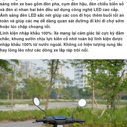
sáng trên xe bao gồm đèn pha, cụm đèn hậu, đèn chiếu biển số
và đèn xi nhan hai bên đều sử dụng công nghệ LED cao cấp.
Ánh sáng đèn LED sắc nét giúp các con đi học thêm buổi tối an
toàn và giúp các mẹ dễ dàng quan sát đường đi khi đi chợ sớm
hoặc lúc chập choạng tối.
Linh kiện nhập khẩu 100%: Xe mang lại cảm giác lái cực kỳ đầm
chắc, khung sườn chịu lực kiên cố nhờ toàn bộ linh kiện được
nhập khẩu 100% từ nước ngoài. Không có hiện tượng rung lắc
hay lỏng lẻo như các dòng xe lắp ráp trôi nổi.