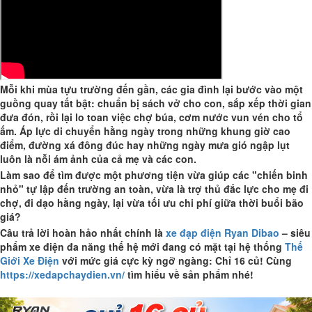
Mỗi khi mùa tựu trường đến gần, các gia đình lại bước vào một
guồng quay tất bật: chuẩn bị sách vở cho con, sắp xếp thời gian
đưa đón, rồi lại lo toan việc chợ búa, cơm nước vun vén cho tổ
ấm. Áp lực di chuyển hằng ngày trong những khung giờ cao
điểm, đường xá đông đúc hay những ngày mưa gió ngập lụt
luôn là nỗi ám ảnh của cả mẹ và các con.
Làm sao để tìm được một phương tiện vừa giúp các "chiến binh
nhỏ" tự lập đến trường an toàn, vừa là trợ thủ đắc lực cho mẹ đi
chợ, đi dạo hằng ngày, lại vừa tối ưu chi phí giữa thời buổi bão
giá?
Câu trả lời hoàn hảo nhất chính là
xe đạp điện Ryan Dibao
– siêu
phẩm xe điện đa năng thế hệ mới đang có mặt tại hệ thống
Thế
Giới Xe Điện
với mức giá cực kỳ ngỡ ngàng:
Chỉ 16 củ! Cùng
https://xedapchaydien.vn/
tìm hiểu về sản phẩm nhé!