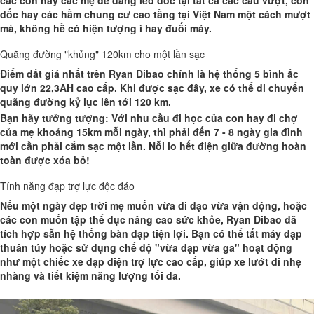
các con hay các mẹ dễ dàng leo dốc tại tất cả các cầu vượt, con
dốc hay các hầm chung cư cao tầng tại Việt Nam một cách mượt
mà, không hề có hiện tượng ì hay đuối máy.
Quãng đường "khủng" 120km cho một lần sạc
Điểm đắt giá nhất trên Ryan Dibao chính là hệ thống
5 bình ắc
quy lớn 22,3AH
cao cấp. Khi được sạc đầy, xe có thể di chuyển
quãng đường kỷ lục lên tới
120 km
.
Bạn hãy tưởng tượng: Với nhu cầu đi học của con hay đi chợ
của mẹ khoảng 15km mỗi ngày, thì phải đến
7 - 8 ngày
gia đình
mới cần phải cắm sạc một lần. Nỗi lo hết điện giữa đường hoàn
toàn được xóa bỏ!
Tính năng đạp trợ lực độc đáo
Nếu một ngày đẹp trời mẹ muốn vừa đi dạo vừa vận động, hoặc
các con muốn tập thể dục nâng cao sức khỏe, Ryan Dibao đã
tích hợp sẵn hệ thống
bàn đạp
tiện lợi. Bạn có thể tắt máy đạp
thuần túy hoặc sử dụng chế độ "vừa đạp vừa ga" hoạt động
như một chiếc xe đạp điện trợ lực cao cấp, giúp xe lướt đi nhẹ
nhàng và tiết kiệm năng lượng tối đa.