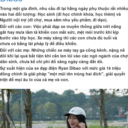
Trong một gia đình, nhu cầu đi lại hằng ngày phụ thuộc rất nhiều
vào hai đối tượng: Học sinh (đi học chính khóa, học thêm) và
Người nội trợ (đi chợ, mua sắm nhu yếu phẩm, đi dạo).
Đối với các con: Việc phải đạp xe truyền thống giữa trời nắng
gắt hay mưa tầm tã khiến con mất sức, mệt mỏi trước khi kịp
bước vào lớp học. Xe máy xăng thì các con chưa đủ tuổi và
chưa có bằng lái pháp lý để điều khiển.
Đối với các mẹ: Những chiếc xe máy tay ga cồng kềnh, nặng nề
đôi khi lại quá bất tiện khi cần len lỏi vào các ngõ ngách của chợ
dân sinh, chưa kể chi phí đổ xăng ngày càng đắt đỏ.
Sự xuất hiện của xe đạp điện Ryan Dibao với mức giá 16 triệu
đồng chính là giải pháp "một mũi tên trúng hai đích", giải quyết
triệt để mọi âu lo của cả mẹ và con.