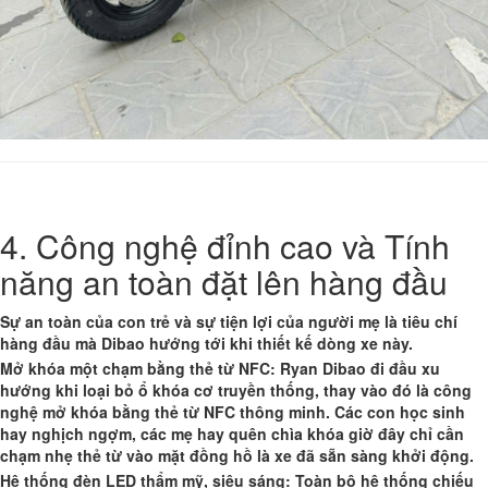
4. Công nghệ đỉnh cao và Tính
năng an toàn đặt lên hàng đầu
Sự an toàn của con trẻ và sự tiện lợi của người mẹ là tiêu chí
hàng đầu mà Dibao hướng tới khi thiết kế dòng xe này.
Mở khóa một chạm bằng thẻ từ NFC: Ryan Dibao đi đầu xu
hướng khi loại bỏ ổ khóa cơ truyền thống, thay vào đó là công
nghệ mở khóa bằng thẻ từ NFC thông minh. Các con học sinh
hay nghịch ngợm, các mẹ hay quên chìa khóa giờ đây chỉ cần
chạm nhẹ thẻ từ vào mặt đồng hồ là xe đã sẵn sàng khởi động.
Hệ thống đèn LED thẩm mỹ, siêu sáng: Toàn bộ hệ thống chiếu