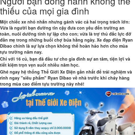
Người bạn đồng hành không thể
thiếu của mọi gia đình
Một chiếc xe nhỏ nhắn nhưng gánh vác cả hai trọng trách lớn:
Vừa là người bạn đường tin cậy đưa con yêu đến trường an
toàn, nuôi dưỡng tính tự lập cho con; vừa là trợ thủ đắc lực đỡ
đần mẹ trong những buổi chợ búa hằng ngày.
Xe đạp điện Ryan
Dibao
chính là sự lựa chọn không thể hoàn hảo hơn cho mùa
tựu trường năm nay.
Chỉ với
16 củ
, bạn đã đầu tư cho gia đình sự an tâm, tiện lợi và
tiết kiệm trọn vẹn suốt nhiều năm học.
Ghé ngay hệ thống
Thế Giới Xe Điện
gần nhất để trải nghiệm và
rinh ngay "siêu phẩm" Ryan Dibao về nhà trước khi cháy hàng
trong mùa cao điểm tựu trường này nhé!