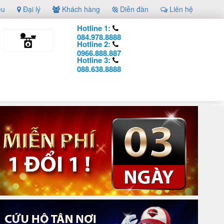
ệu
Đại lý
Khách hàng
Diễn đàn
Liên hệ
Hotline 1:
084.978.8888
Hotline 2:
0966.888.887
Hotline 3:
088.638.8888