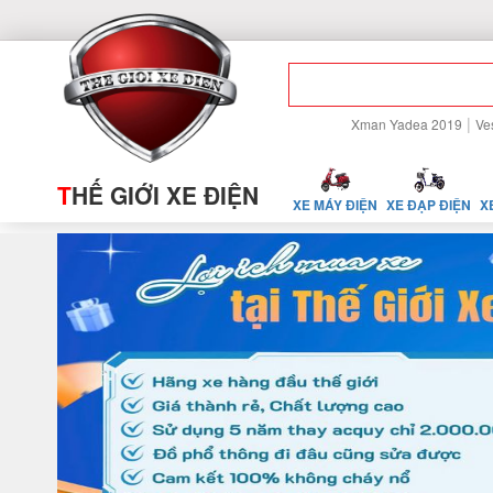
|
Xman Yadea 2019
Ve
T
HẾ GIỚI XE ĐIỆN
XE MÁY ĐIỆN
XE ĐẠP ĐIỆN
X