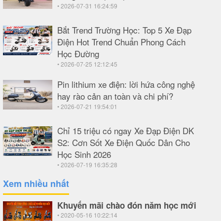
• 2026-07-31 16:24:59
Bắt Trend Trường Học: Top 5 Xe Đạp
Điện Hot Trend Chuẩn Phong Cách
Học Đường
• 2026-07-25 12:12:45
Pin lithium xe điện: lời hứa công nghệ
hay rào cản an toàn và chi phí?
• 2026-07-21 19:54:01
Chỉ 15 triệu có ngay Xe Đạp Điện DK
S2: Cơn Sốt Xe Điện Quốc Dân Cho
Học Sinh 2026
• 2026-07-19 16:35:28
Xem nhiều nhất
Khuyến mãi chào đón năm học mới
• 2020-05-16 10:22:14