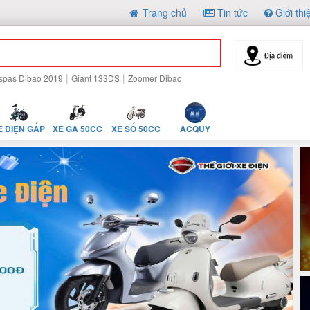
Trang chủ
Tin tức
Giới thi
|
|
spas Dibao 2019
Giant 133DS
Zoomer Dibao
E ĐIỆN GẤP
XE GA 50CC
XE SỐ 50CC
ACQUY