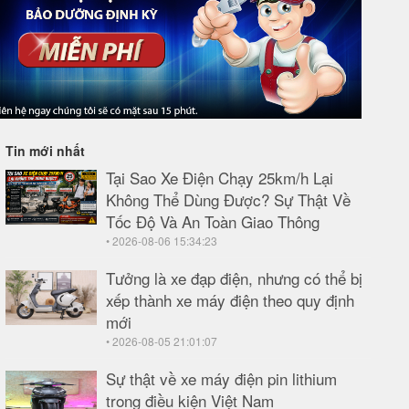
Tin mới nhất
Tại Sao Xe Điện Chạy 25km/h Lại
Không Thể Dùng Được? Sự Thật Về
Tốc Độ Và An Toàn Giao Thông
• 2026-08-06 15:34:23
Tưởng là xe đạp điện, nhưng có thể bị
xếp thành xe máy điện theo quy định
mới
• 2026-08-05 21:01:07
Sự thật về xe máy điện pin lithium
trong điều kiện Việt Nam