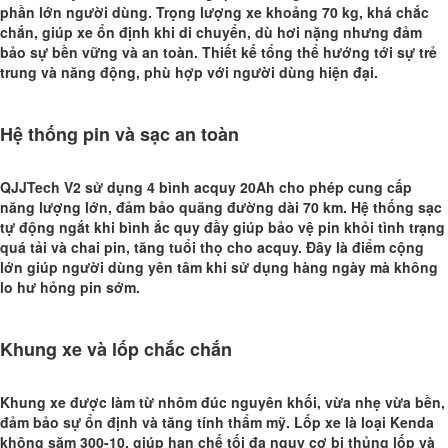
phần lớn người dùng. Trọng lượng xe khoảng 70 kg, khá chắc
chắn, giúp xe ổn định khi di chuyển, dù hơi nặng nhưng đảm
bảo sự bền vững và an toàn. Thiết kế tổng thể hướng tới sự trẻ
trung và năng động, phù hợp với người dùng hiện đại.
Hệ thống pin và sạc an toàn
QJJTech V2 sử dụng 4 bình acquy 20Ah cho phép cung cấp
năng lượng lớn, đảm bảo quãng đường dài 70 km. Hệ thống sạc
tự động ngắt khi bình ắc quy đầy giúp bảo vệ pin khỏi tình trạng
quá tải và chai pin, tăng tuổi thọ cho acquy. Đây là điểm cộng
lớn giúp người dùng yên tâm khi sử dụng hàng ngày mà không
lo hư hỏng pin sớm.
Khung xe và lốp chắc chắn
Khung xe được làm từ nhôm đúc nguyên khối, vừa nhẹ vừa bền,
đảm bảo sự ổn định và tăng tính thẩm mỹ. Lốp xe là loại Kenda
không săm 300-10, giúp hạn chế tối đa nguy cơ bị thủng lốp và