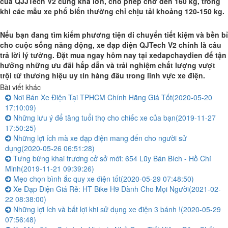
của QJJTech V2 cũng khá lớn, cho phép chở đến 160 kg, trong
khi các mẫu xe phổ biến thường chỉ chịu tải khoảng 120-150 kg.
Nếu bạn đang tìm kiếm phương tiện di chuyển tiết kiệm và bền bỉ
cho cuộc sống năng động, xe đạp điện QJTech V2 chính là câu
trả lời lý tưởng. Đặt mua ngay hôm nay tại xedapchaydien để tận
hưởng những ưu đãi hấp dẫn và trải nghiệm chất lượng vượt
trội từ thương hiệu uy tín hàng đầu trong lĩnh vực xe điện.
Bài viết khác
Nơi Bán Xe Điện Tại TPHCM Chính Hãng Giá Tốt
(2020-05-20
17:10:09)
Những lưu ý để tăng tuổi thọ cho chiếc xe của bạn
(2019-11-27
17:50:25)
Những lợi ích mà xe đạp điện mang đến cho người sử
dụng
(2020-05-26 06:51:28)
Tưng bừng khai trương cở sở mới: 654 Lũy Bán Bích - Hồ Chí
Minh
(2019-11-21 09:39:26)
Mẹo chọn bình ắc quy xe điện tốt
(2020-05-29 07:48:50)
Xe Đạp Điện Giá Rẻ: HT Bike H9 Dành Cho Mọi Người
(2021-02-
22 08:38:00)
Những lợi ích và bất lợi khi sử dụng xe điện 3 bánh !
(2020-05-29
07:56:48)