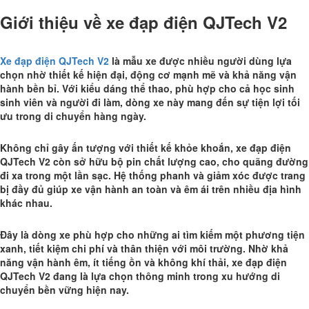
Giới thiệu về xe đạp điện QJTech V2
Xe đạp điện QJTech V2
là mẫu xe được nhiều người dùng lựa
chọn nhờ thiết kế hiện đại, động cơ mạnh mẽ và khả năng vận
hành bền bỉ. Với kiểu dáng thể thao, phù hợp cho cả học sinh
sinh viên và người đi làm, dòng xe này mang đến sự tiện lợi tối
ưu trong di chuyển hàng ngày.
Không chỉ gây ấn tượng với thiết kế khỏe khoắn, xe đạp điện
QJTech V2 còn sở hữu bộ pin chất lượng cao, cho quãng đường
đi xa trong một lần sạc. Hệ thống phanh và giảm xóc được trang
bị đầy đủ giúp xe vận hành an toàn và êm ái trên nhiều địa hình
khác nhau.
Đây là dòng xe phù hợp cho những ai tìm kiếm một phương tiện
xanh, tiết kiệm chi phí và thân thiện với môi trường. Nhờ khả
năng vận hành êm, ít tiếng ồn và không khí thải, xe đạp điện
QJTech V2 đang là lựa chọn thông minh trong xu hướng di
chuyển bền vững hiện nay.