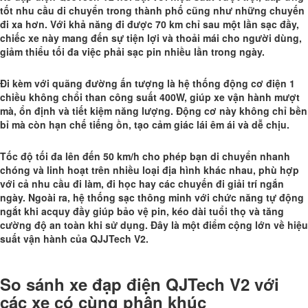
tốt nhu cầu di chuyển trong thành phố cũng như những chuyến
đi xa hơn. Với khả năng đi được 70 km chỉ sau một lần sạc đầy,
chiếc xe này mang đến sự tiện lợi và thoải mái cho người dùng,
giảm thiểu tối đa việc phải sạc pin nhiều lần trong ngày.
Đi kèm với quãng đường ấn tượng là hệ thống động cơ điện 1
chiều không chổi than công suất 400W, giúp xe vận hành mượt
mà, ổn định và tiết kiệm năng lượng. Động cơ này không chỉ bền
bỉ mà còn hạn chế tiếng ồn, tạo cảm giác lái êm ái và dễ chịu.
Tốc độ tối đa lên đến 50 km/h cho phép bạn di chuyển nhanh
chóng và linh hoạt trên nhiều loại địa hình khác nhau, phù hợp
với cả nhu cầu đi làm, đi học hay các chuyến đi giải trí ngắn
ngày. Ngoài ra, hệ thống sạc thông minh với chức năng tự động
ngắt khi acquy đầy giúp bảo vệ pin, kéo dài tuổi thọ và tăng
cường độ an toàn khi sử dụng. Đây là một điểm cộng lớn về hiệu
suất vận hành của QJJTech V2.
So sánh xe đạp điện QJTech V2 với
các xe có cùng phân khúc