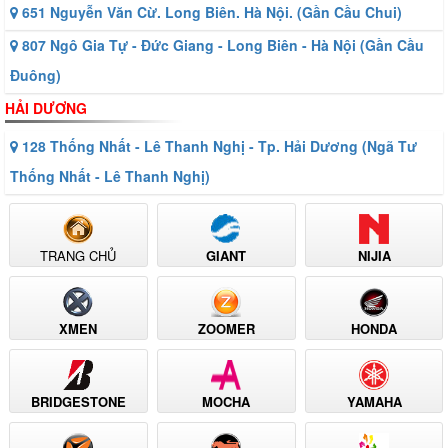
651 Nguyễn Văn Cừ. Long Biên. Hà Nội. (Gần Cầu Chui)
807 Ngô Gia Tự - Đức Giang - Long Biên - Hà Nội (Gần Cầu
Đuông)
HẢI DƯƠNG
128 Thống Nhất - Lê Thanh Nghị - Tp. Hải Dương (Ngã Tư
Thống Nhất - Lê Thanh Nghị)
TRANG CHỦ
GIANT
NIJIA
XMEN
ZOOMER
HONDA
BRIDGESTONE
MOCHA
YAMAHA