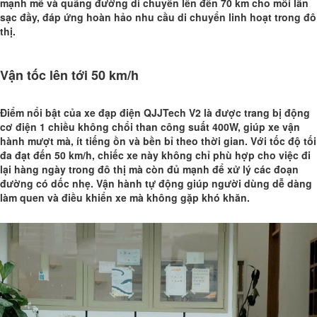
mạnh mẽ và quãng đường di chuyển lên đến 70 km cho mỗi lần
sạc đầy, đáp ứng hoàn hảo nhu cầu di chuyển linh hoạt trong đô
thị.
Vận tốc lên tới 50 km/h
Điểm nổi bật của xe đạp điện QJJTech V2 là được trang bị động
cơ điện 1 chiều không chổi than công suất 400W, giúp xe vận
hành mượt mà, ít tiếng ồn và bền bỉ theo thời gian. Với tốc độ tối
đa đạt đến 50 km/h, chiếc xe này không chỉ phù hợp cho việc đi
lại hàng ngày trong đô thị mà còn đủ mạnh để xử lý các đoạn
đường có dốc nhẹ. Vận hành tự động giúp người dùng dễ dàng
làm quen và điều khiển xe mà không gặp khó khăn.