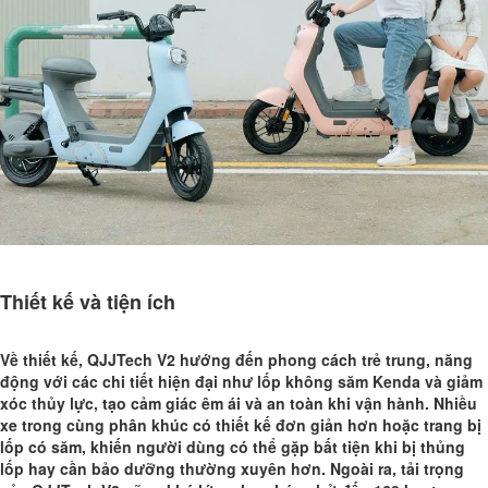
Thiết kế và tiện ích
Về thiết kế, QJJTech V2 hướng đến phong cách trẻ trung, năng
động với các chi tiết hiện đại như lốp không săm Kenda và giảm
xóc thủy lực, tạo cảm giác êm ái và an toàn khi vận hành. Nhiều
xe trong cùng phân khúc có thiết kế đơn giản hơn hoặc trang bị
lốp có săm, khiến người dùng có thể gặp bất tiện khi bị thủng
lốp hay cần bảo dưỡng thường xuyên hơn. Ngoài ra, tải trọng