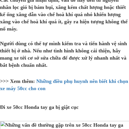
nhân lọc gió bị bám bụi, xăng kém chất lượng hoặc thiết
kế ống xăng dẫn vào chế hoà khí quá nhỏ khiến lượng
xăng vào chế hoà khí quá ít, gây ra hiện tượng không thể
nổ máy.
Người dùng có thể tự mình kiểm tra và tiến hành vệ sinh
thiết bị ở nhà. Nếu như tình hình không cải thiện, hãy
mang xe tới cơ sở sửa chữa để được xử lý nhanh nhất và
bắt bệnh chuẩn nhất.
>>> Xem thêm:
Những điều phụ huynh nên biết khi chọn
xe máy 50cc cho con
Đi xe 50cc Honda tay ga bị giật cục