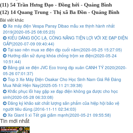
(11) 54 Trần Hưng Đạo - Đồng hới - Quảng Bình
(12) 14 Quang Trung - Thị xã Ba Đồn - Quảng Bình
Bài viết khác
Xe máy điện Vespa Pansy Dibao mẫu xe thịnh hành nhất
2019
(2020-05-25 08:05:23)
KIỂU DÁNG ĐỘC LẠ, CÔNG NĂNG TIỆN LỢI VỚI XE ĐẠP ĐIỆN
GẤP
(2020-07-09 09:40:44)
Tại sao nên mua xe điện dịp cuối năm
(2020-05-25 15:27:05)
Hướng dẫn sử dụng khóa chống trộm xe điện
(2020-05-24
10:51:44)
Bảng giá xe điện JVC Eco trong dịp xuân CANH TÝ 2020
(2020-
05-26 07:01:37)
Top 3 Xe Máy Điện Osakar Cho Học Sinh Nam Giá Rẻ Đáng
Mua Nhất Hiện Nay
(2025-05-11 21:39:38)
Khắc phục lỗi hay gặp xe đạp điện không ga được cho học
sinh
(2020-05-28 06:33:08)
Đăng ký khảo sát chất lượng sản phẩm của hiệp hội bảo vệ
người tiêu dùng.
(2016-11-11 02:34:03)
Xe Giant lì xì Tết giá giảm mạnh
(2020-05-21 09:55:58)
Tin mới nhất