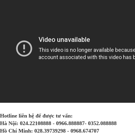
Hotline liên hệ để được tư vấn:
Hà Nội:
024.22108888 - 0966.888887- 0352.088888
Hồ Chí Minh:
028.39739298 - 0968.674707