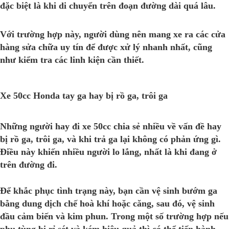
đặc biệt là khi di chuyển trên đoạn đường dài quá lâu.
Với trường hợp này, người dùng nên mang xe ra các cửa
hàng sửa chữa uy tín để được xử lý nhanh nhất, cũng
như kiểm tra các linh kiện cần thiết.
Xe 50cc Honda tay ga hay bị rồ ga, trôi ga
Những người hay đi
xe 50cc
chia sẻ nhiều về vấn đề hay
bị rồ ga, trôi ga, và khi trả ga lại không có phản ứng gì.
Điều này khiến nhiều người lo lắng, nhất là khi đang ở
trên đường đi.
Để khắc phục tình trạng này, bạn cần vệ sinh bướm ga
bằng dung dịch chế hoà khí hoặc căng, sau đó, vệ sinh
đầu cảm biến và kim phun. Trong một số trường hợp nếu
phụ tùng bị rỉ sét và kém hiệu quả thì có thể tiến hành