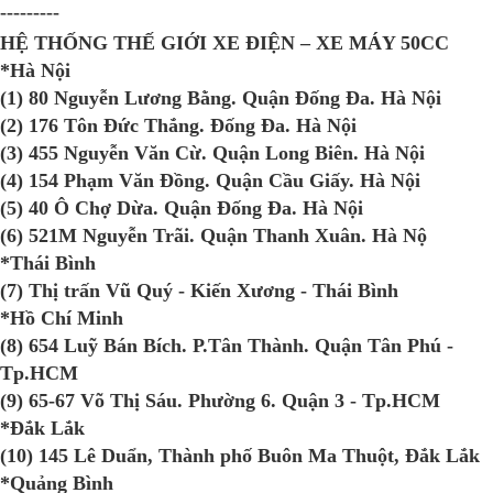
---------
HỆ THỐNG THẾ GIỚI XE ĐIỆN – XE MÁY 50CC
*Hà Nội
(1) 80 Nguyễn Lương Bằng. Quận Đống Đa. Hà Nội
(2) 176 Tôn Đức Thắng. Đống Đa. Hà Nội
(3) 455 Nguyễn Văn Cừ. Quận Long Biên. Hà Nội
(4) 154 Phạm Văn Đồng. Quận Cầu Giấy. Hà Nội
(5) 40 Ô Chợ Dừa. Quận Đống Đa. Hà Nội
(6) 521M Nguyễn Trãi. Quận Thanh Xuân. Hà Nộ
*Thái Bình
(7) Thị trấn Vũ Quý - Kiến Xương - Thái Bình
*Hồ Chí Minh
(8) 654 Luỹ Bán Bích. P.Tân Thành. Quận Tân Phú -
Tp.HCM
(9) 65-67 Võ Thị Sáu. Phường 6. Quận 3 - Tp.HCM
*Đắk Lắk
(10) 145 Lê Duẩn, Thành phố Buôn Ma Thuột, Đắk Lắk
*Quảng Bình