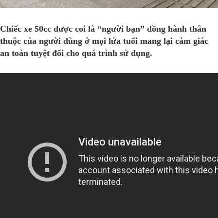
Chiếc
xe 50cc
được coi là “người bạn” đồng hành thân
thuộc của người dùng ở mọi lứa tuổi mang lại cảm giác
an toàn tuyệt đối cho quá trình sử dụng.