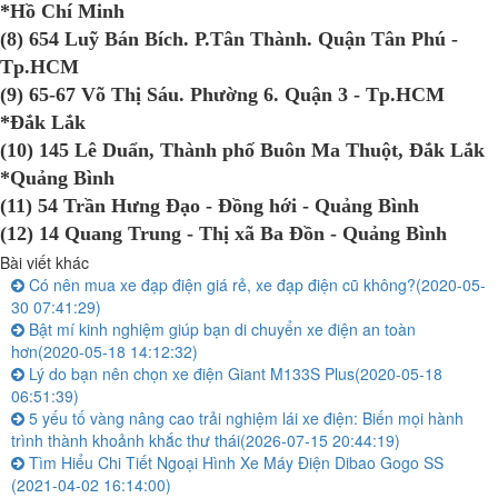
*Hồ Chí Minh
(8) 654 Luỹ Bán Bích. P.Tân Thành. Quận Tân Phú -
Tp.HCM
(9) 65-67 Võ Thị Sáu. Phường 6. Quận 3 - Tp.HCM
*Đắk Lắk
(10) 145 Lê Duẩn, Thành phố Buôn Ma Thuột, Đắk Lắk
*Quảng Bình
(11) 54 Trần Hưng Đạo - Đồng hới - Quảng Bình
(12) 14 Quang Trung - Thị xã Ba Đồn - Quảng Bình
Bài viết khác
Có nên mua xe đạp điện giá rẻ, xe đạp điện cũ không?
(2020-05-
30 07:41:29)
Bật mí kinh nghiệm giúp bạn di chuyển xe điện an toàn
hơn
(2020-05-18 14:12:32)
Lý do bạn nên chọn xe điện Giant M133S Plus
(2020-05-18
06:51:39)
5 yếu tố vàng nâng cao trải nghiệm lái xe điện: Biến mọi hành
trình thành khoảnh khắc thư thái
(2026-07-15 20:44:19)
Tìm Hiểu Chi Tiết Ngoại Hình Xe Máy Điện Dibao Gogo SS
(2021-04-02 16:14:00)