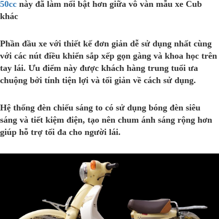
50cc
này đã làm nổi bật hơn giữa vô vàn mẫu xe Cub
khác
Phần đầu xe với thiết kế đơn giản dễ sử dụng nhất cùng
với các nút điều khiển sắp xếp gọn gàng và khoa học trên
tay lái. Ưu điểm này được khách hàng trung tuổi ưa
chuộng bởi tính tiện lợi và tối giản về cách sử dụng.
Hệ thống đèn chiếu sáng to có sử dụng bóng đèn siêu
sáng và tiết kiệm điện, tạo nên chum ánh sáng rộng hơn
giúp hỗ trợ tối đa cho người lái.