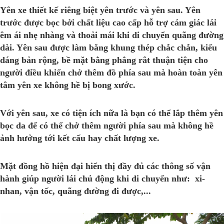
Yên xe thiết kế riêng biệt yên trước và yên sau. Yên
trước được bọc bởi chất liệu cao cấp hỗ trợ cảm giác lái
êm ái nhẹ nhàng và thoải mái khi di chuyển quãng đường
dài. Yên sau được làm bằng khung thép chắc chắn, kiểu
dáng bản rộng, bề mặt bằng phẳng rât thuận tiện cho
người điều khiển chở thêm đồ phía sau mà hoàn toàn yên
tâm yên xe không hề bị bong xước.
Với yên sau, xe có tiện ích nữa là bạn có thể lắp thêm yên
bọc da để có thể chở thêm người phía sau mà không hề
ảnh hưởng tới kết cấu hay chất lượng xe.
Mặt đồng hồ hiện đại hiển thị đầy đủ các thông số vận
hành giúp người lái chủ động khi di chuyển như: xi-
nhan, vận tốc, quãng đường đi được,...