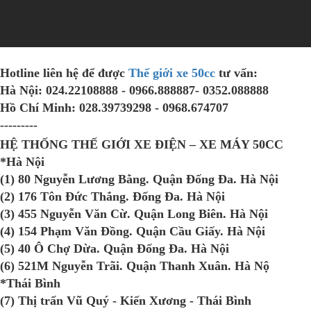
Hotline liên hệ để được
Thế giới xe 50cc
tư vấn:
Hà Nội:
024.22108888 - 0966.888887- 0352.088888
Hồ Chí Minh:
028.39739298 - 0968.674707
---------
HỆ THỐNG THẾ GIỚI XE ĐIỆN – XE MÁY 50CC
*Hà Nội
(1) 80 Nguyễn Lương Bằng. Quận Đống Đa. Hà Nội
(2) 176 Tôn Đức Thắng. Đống Đa. Hà Nội
(3) 455 Nguyễn Văn Cừ. Quận Long Biên. Hà Nội
(4) 154 Phạm Văn Đồng. Quận Cầu Giấy. Hà Nội
(5) 40 Ô Chợ Dừa. Quận Đống Đa. Hà Nội
(6) 521M Nguyễn Trãi. Quận Thanh Xuân. Hà Nộ
*Thái Bình
(7) Thị trấn Vũ Quý - Kiến Xương - Thái Bình