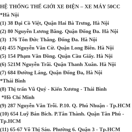
HỆ THỐNG THẾ GIỚI XE ĐIỆN – XE MÁY 50CC
*Hà Nội
(1) 38 Đại Cồ Việt, Quận Hai Bà Trưng, Hà Nội
(2) 80 Nguyễn Lương Bằng. Quận Đống Đa. Hà Nội
(3) 176 Tôn Đức Thắng. Đống Đa. Hà Nội
(4) 455 Nguyễn Văn Cừ. Quận Long Biên. Hà Nội
(5) 154 Phạm Văn Đồng. Quận Cầu Giấy. Hà Nội
(6) 521M Nguyễn Trãi. Quận Thanh Xuân. Hà Nội
(7) 684 Đường Láng, Quận Đống Đa, Hà Nội
*Thái Bình
(8) Thị trấn Vũ Quý - Kiến Xương - Thái Bình
*Hồ Chí Minh
(9) 287 Nguyễn Văn Trỗi. P.10. Q. Phú Nhuận - Tp.HCM
(10) 654 Luỹ Bán Bích. P.Tân Thành. Quận Tân Phú -
Tp.HCM
(11) 65-67 Võ Thị Sáu. Phường 6. Quận 3 - Tp.HCM