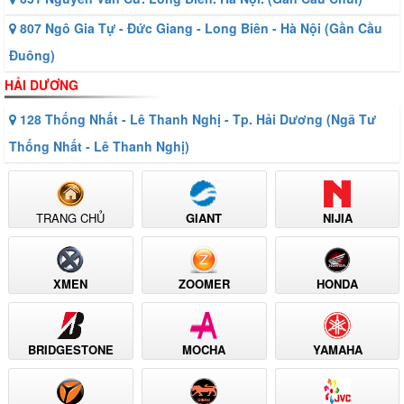
807 Ngô Gia Tự - Đức Giang - Long Biên - Hà Nội (Gần Cầu
Đuông)
HẢI DƯƠNG
128 Thống Nhất - Lê Thanh Nghị - Tp. Hải Dương (Ngã Tư
Thống Nhất - Lê Thanh Nghị)
TRANG CHỦ
GIANT
NIJIA
XMEN
ZOOMER
HONDA
BRIDGESTONE
MOCHA
YAMAHA