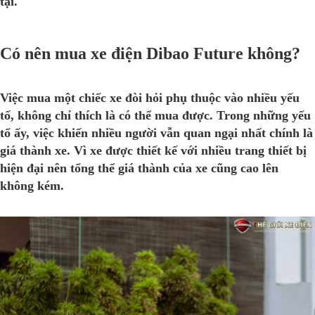
tại.
Có nên mua xe điện Dibao Future không?
Việc mua một chiếc xe đòi hỏi phụ thuộc vào nhiều yếu
tố, không chỉ thích là có thể mua được. Trong những yếu
tố ấy, việc khiến nhiều người vẫn quan ngại nhất chính là
giá thành xe. Vì xe được thiết kế với nhiều trang thiết bị
hiện đại nên tổng thể giá thành của xe cũng cao lên
không kém.