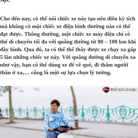
Cho đến nay, có thể nói chiếc xe này tạo nên điều kỳ tích
mà không có một chiếc xe điện bình thường nào có thể
đạt được. Thông thường, một chiếc xe máy điện chỉ có
thể di chuyển tối đa với quãng đường từ 80 – 100 km khi
đầy bình. Qua đó, ta có thể thể thấy được xe chạy xa gấp
5 lần những chiếc xe này. Với quãng đường di chuyển xa
như vậy, bạn có thể dùng xe để về quê, đi thăm người
thân ở xa,… cũng là một sự lựa chọn lý tưởng.