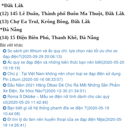
*Đắk Lắk
(12) 145 Lê Duẩn, Thành phố Buôn Ma Thuột, Đắk Lắk
(13) Chợ Ea Trul, Krông Bông, Đắk Lắk
*Đà Nẵng
(14) 15 Điện Biên Phủ, Thanh Khê, Đà Nẵng
Bài viết khác
So sánh pin lithium và ắc quy chì: lựa chọn nào tối ưu cho xe
đạp điện?
(2025-09-29 20:06:13)
Ác quy xe đạp điện và những kiến thức bạn nên biết
(2020-05-20
10:18:19)
Chú ý : Tại Việt Nam không nên chọn loại xe đạp điện sử dụng
Pin Litium.
(2020-05-16 08:33:07)
Đầu Năm 2021 Hãng Dibao Đã Cho Ra Mắt Những Sản Phẩm
Xe Điện, Xe 50cc Nào?
(2020-12-30 21:34:01)
Roma S Dkbike – Mẫu xe điện nữ tính dành cho các quý
cô
(2020-05-20 11:42:46)
Bạn biết gì về hệ thống phanh đĩa xe điện ?
(2020-05-19
10:44:08)
Đi tìm lý do làm nên huyền thoại của xe đạp điện Nijia
(2020-05-
18 14:26:41)