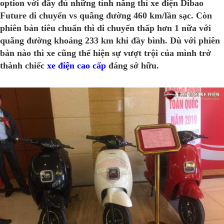
option với đầy đủ những tính năng thì xe điện Dibao
Future di chuyển vs quãng đường 460 km/lần sạc. Còn
phiên bản tiêu chuẩn thì di chuyển thấp hơn 1 nữa với
quãng đường khoảng 233 km khi đầy bình. Dù với phiên
bản nào thì xe cũng thể hiện sự vượt trội của mình trở
thành chiếc
xe điện cao cấp
đáng sở hữu.