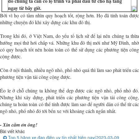
do chúng ta cần có lộ trình và phải đầu tư cho hạ tầng
ngay từ bây giờ.
Bởi vì họ có tầm nhìn quy hoạch tốt, rộng hơn. Họ đã tính toán được
những chuyện đó khi xây dựng các khu đô thị.
Trong khi đó, ở Việt Nam, do yếu tố lịch sử để lại nên chúng ta thừa
hưởng mọi thứ hơi chắp vá. Những khu đô thị mới như Mỹ Đình, nhờ
có quy hoạch tốt nên hoàn toàn có thể sử dụng các phương tiện công
cộng được.
Còn ở nội thành, nhiều ngõ nhỏ, phố nhỏ quá thì làm sao phát triển các
phương tiện vận tải công cộng được.
Éo le ở chỗ chúng ta không thể dẹp được các ngõ nhỏ, phố nhỏ đó.
Nhưng khi xây dựng, phát triển các phương tiện vận tải công cộng,
chúng ta hoàn toàn có thể tính được làm sao để người dân có thể từ các
ngõ nhỏ, phố nhỏ đó tới bến xe với khoảng cách ngắn nhất.
- Xin cảm ơn ông!
Bài viết khác
Top 5 hãng xe đạp điện uy tín nhất hiện nay
(2023-03-09