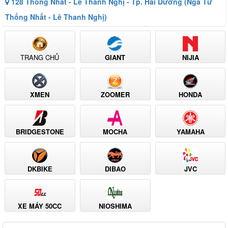
128 Thống Nhất - Lê Thanh Nghị - Tp. Hải Dương (Ngã Tư
Thống Nhất - Lê Thanh Nghị)
TRANG CHỦ
GIANT
NIJIA
XMEN
ZOOMER
HONDA
BRIDGESTONE
MOCHA
YAMAHA
DKBIKE
DIBAO
JVC
XE MÁY 50CC
NIOSHIMA