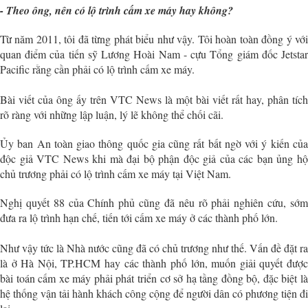
- Theo ông, nên có lộ trình cấm xe máy hay không?
Từ năm 2011, tôi đã từng phát biểu như vậy. Tôi hoàn toàn đồng ý với
quan điểm của tiến sỹ Lương Hoài Nam - cựu Tổng giám đốc Jetstar
Pacific rằng cần phải có lộ trình cấm xe máy.
Bài viết của ông ấy trên VTC News là một bài viết rất hay, phân tích
rõ ràng với những lập luận, lý lẽ không thể chối cãi.
Ủy ban An toàn giao thông quốc gia cũng rất bất ngờ với ý kiến của
độc giả VTC News khi mà đại bộ phận độc giả của các bạn ủng hộ
chủ trương phải có lộ trình cấm xe máy tại Việt Nam.
Nghị quyết 88 của Chính phủ cũng đã nêu rõ phải nghiên cứu, sớm
đưa ra lộ trình hạn chế, tiến tới cấm xe máy ở các thành phố lớn.
Như vậy tức là Nhà nước cũng đã có chủ trương như thế. Vấn đề đặt ra
là ở Hà Nội, TP.HCM hay các thành phố lớn, muốn giải quyết được
bài toán cấm xe máy phải phát triển cơ sở hạ tầng đồng bộ, đặc biệt là
hệ thống vận tải hành khách công cộng để người dân có phương tiện đi