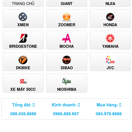
TRANG CHỦ
GIANT
NIJIA
XMEN
ZOOMER
HONDA
BRIDGESTONE
MOCHA
YAMAHA
DKBIKE
DIBAO
JVC
XE MÁY 50CC
NIOSHIMA
Tổng đài:
Kinh doanh:
Mua hàng:
088.638.8888
0966.888.887
084.978.8888