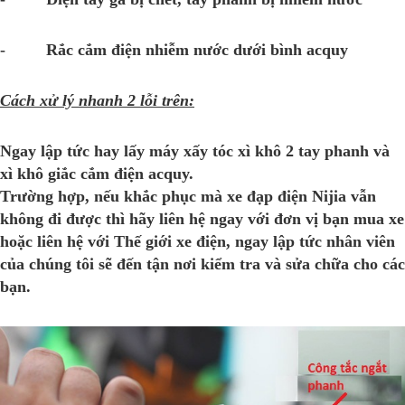
- Rắc cắm điện nhiễm nước dưới bình acquy
Cách xử lý nhanh 2 lỗi trên:
Ngay lập tức hay lấy máy xấy tóc xì khô 2 tay phanh và
xì khô giắc cắm điện acquy.
Trường hợp, nếu khắc phục mà xe đạp điện Nijia vẫn
không đi được thì hãy liên hệ ngay với đơn vị bạn mua xe
hoặc liên hệ với Thế giới xe điện, ngay lập tức nhân viên
của chúng tôi sẽ đến tận nơi kiểm tra và sửa chữa cho các
bạn.