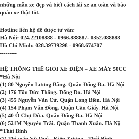
những mẫu xe đẹp và biết cách lái xe an toàn và bảo
quản xe thật tốt.
Hotline liên hệ để được tư vấn:
Hà Nội:
024.22108888 - 0966.888887- 0352.088888
Hồ Chí Minh:
028.39739298 - 0968.674707
---------
HỆ THỐNG THẾ GIỚI XE ĐIỆN – XE MÁY 50CC
*Hà Nội
(1) 80 Nguyễn Lương Bằng. Quận Đống Đa. Hà Nội
(2) 176 Tôn Đức Thắng. Đống Đa. Hà Nội
(3) 455 Nguyễn Văn Cừ. Quận Long Biên. Hà Nội
(4) 154 Phạm Văn Đồng. Quận Cầu Giấy. Hà Nội
(5) 40 Ô Chợ Dừa. Quận Đống Đa. Hà Nội
(6) 521M Nguyễn Trãi. Quận Thanh Xuân. Hà Nộ
*Thái Bình
(7) Thị trấn Vũ Quý - Kiến Xương - Thái Bình