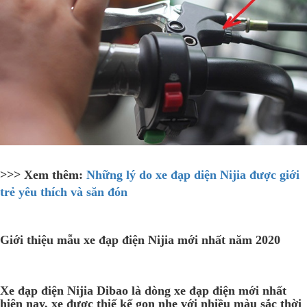
>>> Xem thêm:
Những lý do xe đạp diện Nijia được giới
trẻ yêu thích và săn đón
Giới thiệu mẫu xe đạp điện Nijia mới nhất năm 2020
Xe đạp điện Nijia Dibao là dòng xe đạp điện mới nhất
hiện nay, xe được thiế kế gọn nhẹ với nhiều màu sắc thời