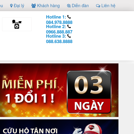
ệu
Đại lý
Khách hàng
Diễn đàn
Liên hệ
Hotline 1:
084.978.8888
Hotline 2:
0966.888.887
Hotline 3:
088.638.8888