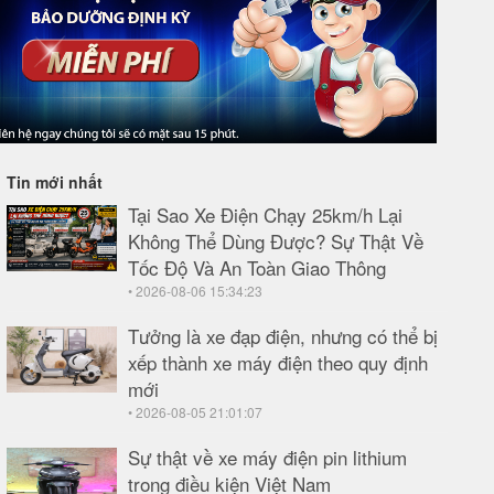
Tin mới nhất
Tại Sao Xe Điện Chạy 25km/h Lại
Không Thể Dùng Được? Sự Thật Về
Tốc Độ Và An Toàn Giao Thông
• 2026-08-06 15:34:23
Tưởng là xe đạp điện, nhưng có thể bị
xếp thành xe máy điện theo quy định
mới
• 2026-08-05 21:01:07
Sự thật về xe máy điện pin lithium
trong điều kiện Việt Nam