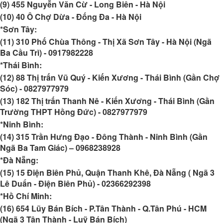
(9) 455 Nguyễn Văn Cừ - Long Biên - Hà Nội
(10) 40 Ô Chợ Dừa - Đống Đa - Hà Nội
*Sơn Tây:
(11) 310 Phố Chùa Thông - Thị Xã Sơn Tây - Hà Nội (Ngã
Ba Cầu Trì)
-
0917982228
*Thái Bình:
(12) 88 Thị trấn Vũ Quý - Kiến Xương - Thái Bình (Gần Chợ
Sóc)
-
0827977979
(13) 182 Thị trấn Thanh Nê - Kiến Xương - Thái Bình (Gần
Trường THPT Hồng Đức) -
0827977979
*Ninh Bình:
(14) 315 Trần Hưng Đạo - Đông Thành - Ninh Bình (Gần
Ngã Ba Tam Giác)
–
0968238928
*Đà Nẵng:
(15) 15 Điện Biên Phủ, Quận Thanh Khê, Đà Nẵng ( Ngã 3
Lê Duẩn - Điện Biên Phủ) -
02366292398
*Hồ Chí Minh:
(16) 654 Lũy Bán Bích - P.Tân Thành - Q.Tân Phú - HCM
(Ngã 3 Tân Thành - Luỹ Bán Bích)