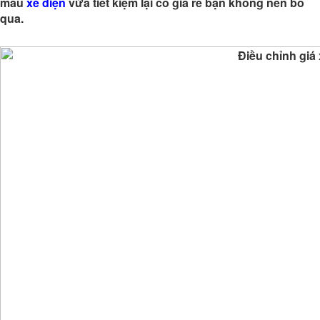
mẫu
xe điện
vừa tiết kiệm lại có giá rẻ bạn không nên bỏ
qua.