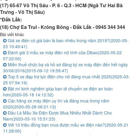
(17) 65-67 Võ Thị Sáu - P. 6 - Q.3 - HCM (Ngã Tư Hai Bà
Trưng - Võ Thị Sáu)
*Đắk Lắk:
(18) Chợ Ea Trul - Krông Bông - Đắk Lắk -
0945 344 344
Bài viết khác
Giá xe điện có giá bán là bao nhiêu trong năm 2019?
(2020-05-
23 10:49:41)
Đánh giá 3 mẫu xe máy điện nữ tính của Dibao
(2020-05-22
07:22:00)
Miễn thuế chức bạ và hồ sơ đăng ký xe máy điện đến hết ngày
30/06/2016
(2015-09-12 19:59:47)
Top 5 xe đạp trợ lực điện cho nữ đáng mua nhất 2025
(2025-03-
25 07:54:19)
Bật mí kinh nghiệm giúp bạn di chuyển xe điện an toàn
hơn
(2020-05-18 14:12:32)
Các hãng xe máy điện uy tín và đáng mua trong năm
2020
(2020-05-28 06:21:13)
Đâu Là Mẫu Xe Điện Được Mua Nhiều Nhất Dành Cho
Nam
(2023-03-10 15:51:23)
Với 10 triệu đồng bạn mua được mẫu xe điện nào?
(2020-05-21
11:28:00)