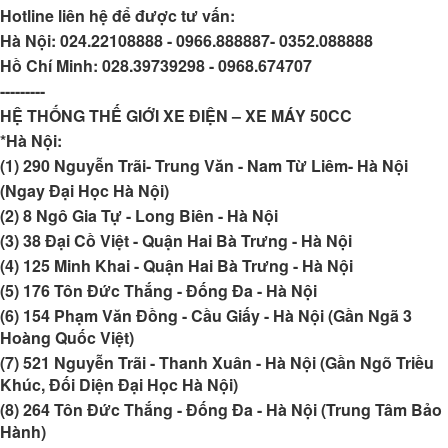
Hotline liên hệ để được tư vấn:
Hà Nội:
024.22108888 - 0966.888887- 0352.088888
Hồ Chí Minh:
028.39739298 - 0968.674707
---------
HỆ THỐNG THẾ GIỚI XE ĐIỆN – XE MÁY 50CC
*Hà Nội:
(1) 290 Nguyễn Trãi- Trung Văn - Nam Từ Liêm- Hà Nội
(Ngay Đại Học Hà Nội)
(2) 8 Ngô Gia Tự - Long Biên - Hà Nội
(3) 38 Đại Cồ Việt - Quận Hai Bà Trưng - Hà Nội
(4) 125 Minh Khai - Quận Hai Bà Trưng - Hà Nội
(5) 176 Tôn Đức Thắng - Đống Đa - Hà Nội
(6) 154 Phạm Văn Đồng - Cầu Giấy - Hà Nội (Gần Ngã 3
Hoàng Quốc Việt)
(7) 521 Nguyễn Trãi - Thanh Xuân - Hà Nội (Gần Ngõ Triều
Khúc, Đối Diện Đại Học Hà Nội)
(8) 264 Tôn Đức Thắng - Đống Đa - Hà Nội (Trung Tâm Bảo
Hành)