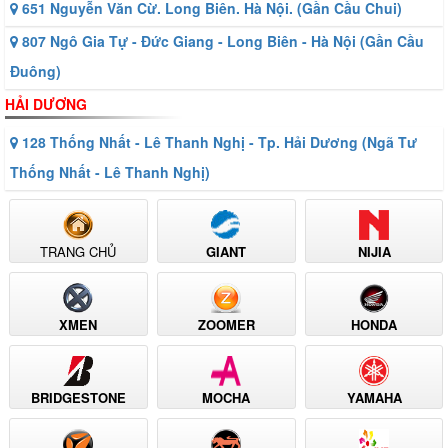
651 Nguyễn Văn Cừ. Long Biên. Hà Nội. (Gần Cầu Chui)
807 Ngô Gia Tự - Đức Giang - Long Biên - Hà Nội (Gần Cầu
Đuông)
HẢI DƯƠNG
128 Thống Nhất - Lê Thanh Nghị - Tp. Hải Dương (Ngã Tư
Thống Nhất - Lê Thanh Nghị)
TRANG CHỦ
GIANT
NIJIA
XMEN
ZOOMER
HONDA
BRIDGESTONE
MOCHA
YAMAHA