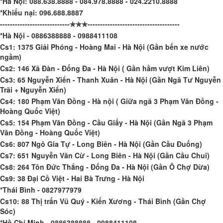
*Hà Nội: 088.638.8888 - 084.978.8888 - 024.2210.8888
*Khiếu nại: 096.688.8887
----------------------------✯✯✯-------------------------------------
*Hà Nội - 0886388888 - 0988411108
Cs1: 1375 Giải Phóng - Hoàng Mai - Hà Nội (Gần bến xe nước
ngầm)
Cs2: 146 Xã Đàn - Đống Đa - Hà Nội ( Gần hầm vượt Kim Liên)
Cs3: 65 Nguyễn Xiển - Thanh Xuân - Hà Nội (Gần Ngã Tư Nguyễn
Trãi + Nguyễn Xiển)
Cs4: 180 Phạm Văn Đồng - Hà nội ( Giữa ngã 3 Phạm Văn Đồng -
Hoàng Quốc Việt)
Cs5: 154 Phạm Văn Đồng - Cầu Giấy - Hà Nội (Gần Ngã 3 Phạm
Văn Đồng - Hoàng Quốc Việt)
Cs6: 807 Ngô Gia Tự - Long Biên - Hà Nội (Gần Cầu Đuống)
Cs7: 651 Nguyễn Văn Cừ - Long Biên - Hà Nội (Gần Cầu Chui)
Cs8: 264 Tôn Đức Thắng - Đống Đa - Hà Nội (Gần Ô Chợ Dừa)
Cs9: 38 Đại Cồ Việt - Hai Bà Trưng - Hà Nội
*Thái Bình - 0827977979
Cs10: 88 Thị trấn Vũ Quý - Kiến Xương - Thái Bình (Gần Chợ
Sóc)
*Hồ Chí Minh - 0886388888 - 0988411108