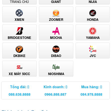
TRANG CHỦ
GIANT
NIJIA
XMEN
ZOOMER
HONDA
BRIDGESTONE
MOCHA
YAMAHA
DKBIKE
DIBAO
JVC
XE MÁY 50CC
NIOSHIMA
Tổng đài:
Kinh doanh:
Mua hàng:
088.638.8888
0966.888.887
084.978.8888