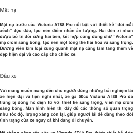
Mặt nạ
Mặt nạ trước của
Victoria AT88 Pro
nổi bật với thiết kế "đôi mắ
xếch" độc đáo, tạo nên điểm nhấn ấn tượng. Hai đèn xi nhan
được bố trí đối xứng hai bên, kết hợp cùng dòng chữ "Victoria"
mạ crom sáng bóng, tạo nên một tổng thể hài hòa và sang trọng.
Đường viền kim loại xung quanh mặt nạ càng làm tăng thêm vẻ
đẹp hiện đại và cao cấp cho chiếc xe.
Đầu xe
Với mong muốn mang đến cho người dùng những trải nghiệm lái
xe hiện đại và tiện nghi nhất,
xe ga 50cc Victoria AT88 Pro
đ
trang bị đồng hồ điện tử với thiết kế sang trọng, viền mạ crom
sáng bóng. Màn hình hiển thị đầy đủ các thông số quan trọng
như tốc độ, lượng xăng còn lại, giúp người lái dễ dàng theo dõi
tình trạng của xe ngay cả khi đang di chuyển.
Hệ thống công tắc của xe Victoria AT88 Pro được thiết kế đơn