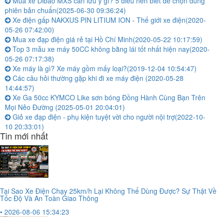
Mua xe Dibao MXS cần lưu ý gì? 5 điều nên biết để chọn đúng
phiên bản chuẩn
(2025-06-30 09:36:24)
Xe điện gấp NAKXUS PIN LITIUM ION - Thế giới xe điện
(2020-
05-26 07:42:00)
Mua xe đạp điện giá rẻ tại Hồ Chí Minh
(2020-05-22 10:17:59)
Top 3 mẫu xe máy 50CC không bằng lái tốt nhất hiện nay
(2020-
05-26 07:17:38)
Xe máy là gì? Xe máy gồm mấy loại?
(2019-12-04 10:54:47)
Các câu hỏi thường gặp khi đi xe máy điện
(2020-05-28
14:44:57)
Xe Ga 50cc KYMCO Like sơn bóng Đồng Hành Cùng Bạn Trên
Mọi Nẻo Đường
(2025-05-01 20:04:01)
Giỏ xe đạp điện - phụ kiện tuyệt vời cho người nội trợ
(2022-10-
10 20:33:01)
Tin mới nhất
Tại Sao Xe Điện Chạy 25km/h Lại Không Thể Dùng Được? Sự Thật Về
Tốc Độ Và An Toàn Giao Thông
• 2026-08-06 15:34:23