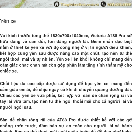
Yên xe
Với kích thước tổng thể 1830x700x1040mm, Victoria AT88 Pro sở
hữu dáng vẻ cân đối, tôn dáng người lái. Điểm nhấn đặc biệt
nằm ở thiết kế yên xe với độ cong nhẹ ở vị trí người điều khiển,
kết hợp cùng yên sau được nâng cao một chút, tạo nên tư thế
ngồi thoải mái và tự nhiên. Yên xe liền khối không chỉ mang đến
cảm giác chắc chắn mà còn góp phần làm tăng tính thẩm mỹ cho
chiếc xe.
Chất liệu da cao cấp được sử dụng để bọc yên xe, mang đến
cảm giác êm ái, dễ chịu ngay cả khi di chuyển quãng đường dài.
Chiều cao yên xe vừa phải, kết hợp với sàn để chân rộng rãi và
tay lái vừa tầm, tạo nên tư thế ngồi thoải mái cho cả người lái và
người ngồi sau.
Sàn để chân rộng rãi của AT88 Pro được thiết kế với các gờ
chống trơn trượt, đảm bảo sự an toàn cho người lái và hành
khách. Bạn có thể thoải mái soải chân hoặc để đồ đạc như balo,