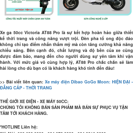
Xe ga 50cc Victoria AT88 Pro
là sự kết hợp hoàn hảo giữa thiế
kế thời trang và công năng vượt trội. Đèn pha tổ ong độc đáo
không chỉ tạo điểm nhấn thẩm mỹ mà còn tăng cường khả năng
chiếu sáng. Bên cạnh đó, chất lượng và độ bền của xe cũng
được đảm bảo, mang đến cho người dùng sự yên tâm khi vận
hành. Với mức giá vô cùng hợp lý, AT88 Pro chắc chắn sẽ làm
hài lòng cho dù bạn có là khách hàng khó tính đến đâu!
>> Bài viết liên quan:
Xe máy điện Dibao GoGo Moon: HIỆN ĐẠI 
ĐẲNG CẤP - THỜI TRANG
THẾ GIỚI XE ĐIỆN - XE MÁY 50CC:
CHÚNG TÔI KHÔNG BÁN SẢN PHẨM MÀ BÁN SỰ PHỤC VỤ TẬN
TÂM TỚI KHÁCH HÀNG.
*HOTLINE Liên hệ: