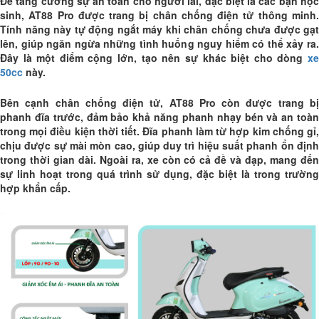
Để tăng cường sự an toàn cho người lái, đặc biệt là các bạn học
sinh, AT88 Pro được trang bị chân chống điện tử thông minh.
Tính năng này tự động ngắt máy khi chân chống chưa được gạt
lên, giúp ngăn ngừa những tình huống nguy hiểm có thể xảy ra.
Đây là một điểm cộng lớn, tạo nên sự khác biệt cho dòng
xe
50cc
này.
Bên cạnh chân chống điện tử, AT88 Pro còn được trang bị
phanh đĩa trước, đảm bảo khả năng phanh nhạy bén và an toàn
trong mọi điều kiện thời tiết. Đĩa phanh làm từ hợp kim chống gỉ,
chịu được sự mài mòn cao, giúp duy trì hiệu suất phanh ổn định
trong thời gian dài. Ngoài ra, xe còn có cả đề và đạp, mang đến
sự linh hoạt trong quá trình sử dụng, đặc biệt là trong trường
hợp khẩn cấp.