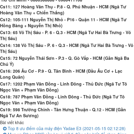
Cs11: 127 Hoàng Văn Thụ - P.8 - Q. Phú Nhuận - HCM (Ngã Tư
Hoàng Văn Thụ + Chiến Thắng)
Cs12: 105-111 Nguyễn Thị Nhỏ - P16 - Quận 11 - HCM (Ngã Tư
Hồng Bàng + Nguyễn Thị Nhỏ)
Cs13: 65 Võ Thị Sáu - P. 6 - Q.3 - HCM (Ngã Tư Hai Bà Trưng - Võ
Thị Sáu)
Cs14: 138 Võ Thị Sáu - P. 6 - Q.3 - HCM (Ngã Tư Hai Bà Trưng - Võ
Thị Sáu)
Cs15: 72 Nguyễn Thái Sơn - P.3 - Q. Gò Vấp - HCM (Gần Ngã Ba
Chú Ý)
Cs16: 206 Âu Cơ - P.9 - Q. Tân Bình - HCM (Đầu Âu Cơ + Lạc
Long Quân)
Cs17: 1202 Phạm Văn Đồng - Linh Đông - Thủ Đức (Ngã Tư Tô
Ngọc Vân + Phạm Văn Đồng)
Cs18: 787 Phạm Văn Đồng - Linh Đông - Thủ Đức (Ngã Tư Tô
Ngọc Vân + Phạm Văn Đồng)
Cs19: 598 Trường Chinh - Tân Hưng Thuận - Q.12 - HCM (Gần
Ngã Tư An Sương)
Bài viết khác
Top 8 ưu điểm của máy điện Yadae E3
(2021-05-15 02:12:28)