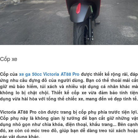
Cốp xe
Cốp của
xe ga 50cc Victoria AT88 Pro
được thiết kế rộng rãi, đá
ứng nhu cầu đựng đồ của người dùng. Bạn có thể thoải mái cất
giữ mũ bảo hiểm, túi xách và nhiều vật dụng cá nhân khác mà
không lo bị chật chội. Thiết kế cốp xe vừa đảm bảo tính tiện
dụng vừa hài hòa với tổng thể chiếc xe, mang đến vẻ đẹp tinh tế.
Victoria AT88 Pro còn được trang bị cốp phụ phía trước tiện lợi.
Cốp phụ này là không gian lý tưởng để bạn cất giữ những vật
dụng nhỏ gọn như chìa khóa, điện thoại, khẩu trang... Bên cạnh
đó, xe còn có móc treo đồ, giúp bạn dễ dàng treo túi xách hoặc
các vật dụng khác.