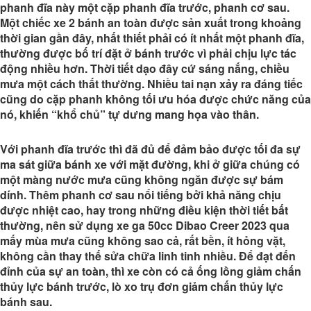
phanh đĩa này một cặp phanh đĩa trước, phanh cơ sau.
Một chiếc xe 2 bánh an toàn được sản xuất trong khoảng
thời gian gần đây, nhất thiết phải có ít nhất một phanh đĩa,
thường được bố trí đặt ở bánh trước vì phải chịu lực tác
động nhiều hơn. Thời tiết dạo đây cứ sáng nắng, chiều
mưa một cách thất thường. Nhiều tai nạn xảy ra đáng tiếc
cũng do cặp phanh không tối ưu hóa được chức năng của
nó, khiến “khổ chủ” tự dưng mang họa vào thân.
Với phanh đĩa trước thì đã đủ để đảm bảo được tối đa sự
ma sát giữa bánh xe với mặt đường, khi ở giữa chúng có
một màng nước mưa cũng không ngăn được sự bám
dính. Thêm phanh cơ sau nổi tiếng bởi khả năng chịu
được nhiệt cao, hay trong những điều kiện thời tiết bất
thường, nên sử dụng xe ga 50cc Dibao Creer 2023 qua
mấy mùa mưa cũng không sao cả, rất bền, ít hỏng vặt,
không cần thay thế sửa chữa linh tinh nhiều. Để đạt đến
đỉnh của sự an toàn, thì xe còn có cả ống lồng giảm chấn
thủy lực bánh trước, lò xo trụ đơn giảm chấn thủy lực
bánh sau.