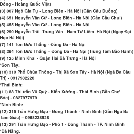
Đồng - Hoàng Quốc Việt)
(3) 807 Ngô Gia Tự - Long Biên - Hà Nội (Gần Cầu Đuống)
(4) 651 Nguyễn Văn Cừ - Long Biên - Hà Nội (Gần Cầu Chui)
(5) 455 Nguyễn Văn Cừ - Long Biên - Hà Nội
(6) 290 Nguyễn Trãi- Trung Văn - Nam Từ Liêm- Hà Nội (Ngay Đại
Học Hà Nội)
(7) 141 Tôn Đức Thắng - Đống Đa - Hà Nội
(8) 264 Tôn Đức Thắng – Đống Đa - Hà Nội (Trung Tâm Bảo Hành)
(9) 125 Minh Khai - Quận Hai Bà Trưng - Hà Nội
*Sơn Tây:
(10) 310 Phố Chùa Thông - Thị Xã Sơn Tây - Hà Nội (Ngã Ba Cầu
Trì)
-
0917982228
*Thái Bình:
(11) 88 Thị trấn Vũ Quý - Kiến Xương - Thái Bình (Gần Chợ
Sóc)
-
0827977979
*Ninh Bình:
(12) 315 Trần Hưng Đạo - Đông Thành - Ninh Bình (Gần Ngã Ba
Tam Giác)
–
0968238928
(13) 291 Trần Hưng Đạo - Phố 1 - Đông Thành - TP. Ninh Bình
*Đà Nẵng: