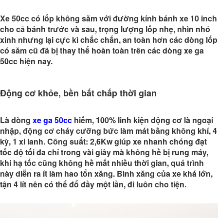
Xe 50cc có lốp không săm với đường kính bánh xe 10 inch
cho cả bánh trước và sau, trọng lượng lốp nhẹ, nhìn nhỏ
xinh nhưng lại cực kì chắc chắn, an toàn hơn các dòng lốp
có săm cũ đã bị thay thế hoàn toàn trên các dòng xe ga
50cc hiện nay.
Động cơ khỏe, bền bất chấp thời gian
Là dòng
xe ga 50cc
hiếm, 100% linh kiện động cơ là ngoại
nhập, động cơ cháy cưỡng bức làm mát bằng không khí, 4
kỳ, 1 xi lanh. Công suất: 2,6Kw giúp xe nhanh chóng đạt
tốc độ tối đa chỉ trong vài giây mà không hề bị rung máy,
khi hạ tốc cũng không hề mất nhiều thời gian, quá trình
này diễn ra ít làm hao tổn xăng. Bình xăng của xe khá lớn,
tận 4 lít nên có thể đổ đầy một lần, đi luôn cho tiện.