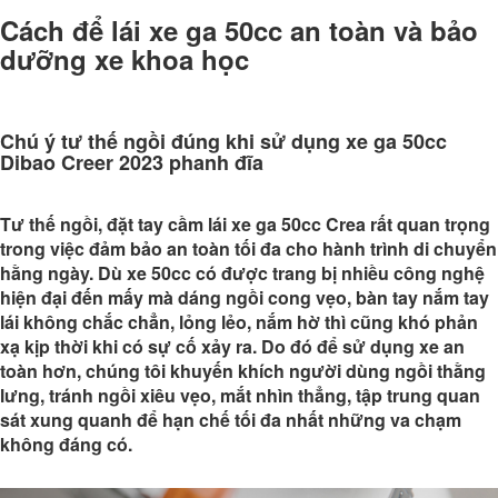
Cách để lái xe ga 50cc an toàn và bảo
dưỡng xe khoa học
Chú ý tư thế ngồi đúng khi sử dụng xe ga 50cc
Dibao Creer 2023 phanh đĩa
Tư thế ngồi, đặt tay cầm lái xe ga 50cc Crea rất quan trọng
trong việc đảm bảo an toàn tối đa cho hành trình di chuyển
hằng ngày. Dù xe 50cc có được trang bị nhiều công nghệ
hiện đại đến mấy mà dáng ngồi cong vẹo, bàn tay nắm tay
lái không chắc chẳn, lỏng lẻo, nắm hờ thì cũng khó phản
xạ kịp thời khi có sự cố xảy ra. Do đó để sử dụng xe an
toàn hơn, chúng tôi khuyến khích người dùng ngồi thằng
lưng, tránh ngồi xiêu vẹo, mắt nhìn thẳng, tập trung quan
sát xung quanh để hạn chế tối đa nhất những va chạm
không đáng có.