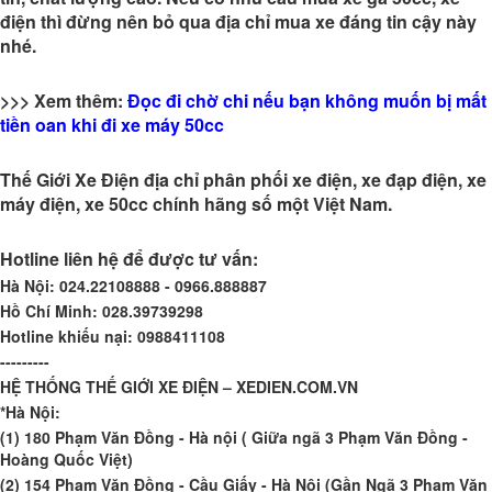
điện thì đừng nên bỏ qua địa chỉ mua xe đáng tin cậy này
nhé.
>>> Xem thêm:
Đọc đi chờ chi nếu bạn không muốn bị mất
tiền oan khi đi xe máy 50cc
Thế Giới Xe Điện
địa chỉ phân phối xe điện, xe đạp điện, xe
máy điện, xe 50cc chính hãng số một Việt Nam.
Hotline liên hệ để được tư vấn:
Hà Nội:
024.22108888 - 0966.888887
Hồ Chí Minh:
028.39739298
Hotline khiếu nại:
0988411108
---------
HỆ THỐNG THẾ GIỚI XE ĐIỆN – XEDIEN.COM.VN
*Hà Nội:
(1) 180 Phạm Văn Đồng - Hà nội ( Giữa ngã 3 Phạm Văn Đồng -
Hoàng Quốc Việt)
(2) 154 Phạm Văn Đồng - Cầu Giấy - Hà Nội (Gần Ngã 3 Phạm Văn