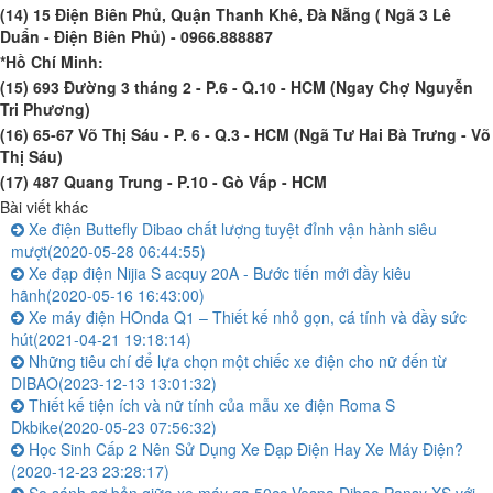
(14) 15 Điện Biên Phủ, Quận Thanh Khê, Đà Nẵng ( Ngã 3 Lê
Duẩn - Điện Biên Phủ)
- 0966.888887
*Hồ Chí Minh:
(15) 693 Đường 3 tháng 2 - P.6 - Q.10 - HCM (Ngay Chợ Nguyễn
Tri Phương)
(16) 65-67 Võ Thị Sáu - P. 6 - Q.3 - HCM (Ngã Tư Hai Bà Trưng - Võ
Thị Sáu)
(17) 487 Quang Trung - P.10 - Gò Vấp - HCM
Bài viết khác
Xe điện Buttefly Dibao chất lượng tuyệt đỉnh vận hành siêu
mượt
(2020-05-28 06:44:55)
Xe đạp điện Nijia S acquy 20A - Bước tiến mới đầy kiêu
hãnh
(2020-05-16 16:43:00)
Xe máy điện HOnda Q1 – Thiết kế nhỏ gọn, cá tính và đầy sức
hút
(2021-04-21 19:18:14)
Những tiêu chí để lựa chọn một chiếc xe điện cho nữ đến từ
DIBAO
(2023-12-13 13:01:32)
Thiết kế tiện ích và nữ tính của mẫu xe điện Roma S
Dkbike
(2020-05-23 07:56:32)
Học Sinh Cấp 2 Nên Sử Dụng Xe Đạp Điện Hay Xe Máy Điện?
(2020-12-23 23:28:17)
So sánh cơ bản giữa xe máy ga 50cc Vespa Dibao Pansy XS với