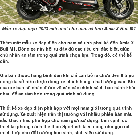
Mẫu xe đạp điện 2023 mới nhất cho nam cá tính Amia X-Bull M1
Thêm một mẫu xe đạp điện cho nam cá tính phải kể đến Amia X-
Bull M1. Dòng xe này hội tụ đầy đủ các tiêu chí đặc biệt, giúp
chủ nhân an tâm trong quá trình chọn lựa. Trong đó, có thể kể
đến:
Giá bán thuộc hàng bình dân khi chỉ cần bỏ ra chưa đến 9 triệu
đồng đã sở hữu được dòng xe chính hãng, chất lượng cao. Khi
mua xe bạn sẽ nhận được vô vàn các chính sách bảo hành khác
nhau để an tâm hơn trong quá trình sử dụng.
Thiết kế xe đạp điện phù hợp với mọi nam giới trong quá trình
sử dụng. Xe xuất hiện trên thị trường với nhiều phiên bản màu
sắc khác nhau phù hợp cho nam giới sử dụng. Bên cạnh đó,
thiết kế phong cách thể thao Sport với kiểu dáng nhỏ gọn rất
thích hợp cho đối tượng học sinh, sinh viên sử dụng.