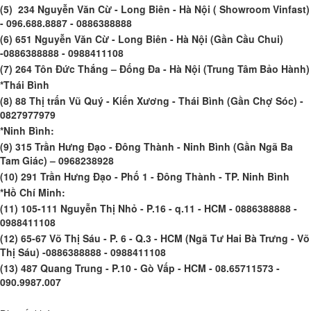
(5) 234 Nguyễn Văn Cừ - Long Biên - Hà Nội ( Showroom Vinfast)
- 096.688.8887 - 0886388888
(6) 651 Nguyễn Văn Cừ - Long Biên - Hà Nội (Gần Cầu Chui)
-0886388888 - 0988411108
(7) 264 Tôn Đức Thắng – Đống Đa - Hà Nội (Trung Tâm Bảo Hành)
*Thái Bình
(8) 88 Thị trấn Vũ Quý - Kiến Xương - Thái Bình (Gần Chợ Sóc) -
0827977979
*Ninh Bình:
(9) 315 Trần Hưng Đạo - Đông Thành - Ninh Bình (Gần Ngã Ba
Tam Giác) – 0968238928
(10) 291 Trần Hưng Đạo - Phố 1 - Đông Thành - TP. Ninh Bình
*Hồ Chí Minh:
(11) 105-111 Nguyễn Thị Nhỏ - P.16 - q.11 - HCM - 0886388888 -
0988411108
(12) 65-67 Võ Thị Sáu - P. 6 - Q.3 - HCM (Ngã Tư Hai Bà Trưng - Võ
Thị Sáu) -0886388888 - 0988411108
(13) 487 Quang Trung - P.10 - Gò Vấp - HCM - 08.65711573 -
090.9987.007