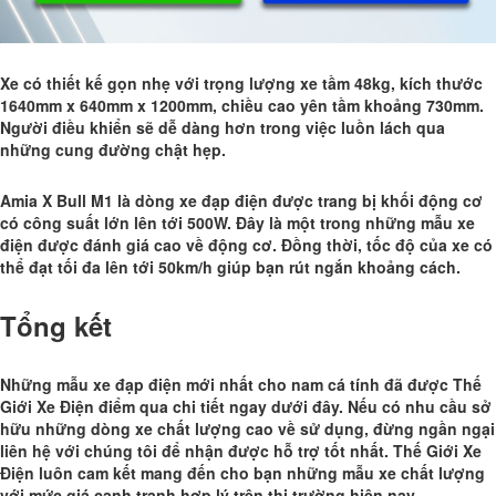
Xe có thiết kế gọn nhẹ với trọng lượng xe tầm 48kg, kích thước
1640mm x 640mm x 1200mm, chiều cao yên tầm khoảng 730mm.
Người điều khiển sẽ dễ dàng hơn trong việc luồn lách qua
những cung đường chật hẹp.
Amia X Bull M1 là dòng xe đạp điện được trang bị khối động cơ
có công suất lớn lên tới 500W. Đây là một trong những mẫu xe
điện được đánh giá cao về động cơ. Đồng thời, tốc độ của xe có
thể đạt tối đa lên tới 50km/h giúp bạn rút ngắn khoảng cách.
Tổng kết
Những mẫu
xe đạp điện mới nhất cho nam cá tính
đã được Thế
Giới Xe Điện điểm qua chi tiết ngay dưới đây. Nếu có nhu cầu sở
hữu những dòng xe chất lượng cao về sử dụng, đừng ngần ngại
liên hệ với chúng tôi để nhận được hỗ trợ tốt nhất. Thế Giới Xe
Điện luôn cam kết mang đến cho bạn những mẫu xe chất lượng
với mức giá cạnh tranh hợp lý trên thị trường hiện nay.