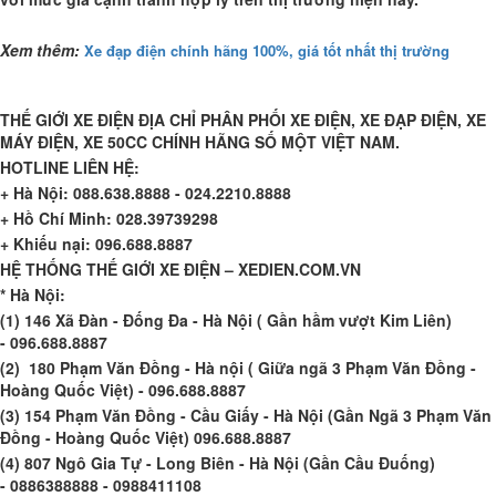
Xem thêm:
Xe đạp điện chính hãng 100%, giá tốt nhất thị trường
THẾ GIỚI XE ĐIỆN ĐỊA CHỈ PHÂN PHỐI XE ĐIỆN, XE ĐẠP ĐIỆN, XE
MÁY ĐIỆN, XE 50CC CHÍNH HÃNG SỐ MỘT VIỆT NAM.
HOTLINE LIÊN HỆ:
+ Hà Nội: 088.638.8888 - 024.2210.8888
+ Hồ Chí Minh: 028.39739298
+ Khiếu nại: 096.688.8887
HỆ THỐNG THẾ GIỚI XE ĐIỆN – XEDIEN.COM.VN
* Hà Nội:
(1) 146 Xã Đàn - Đống Đa - Hà Nội ( Gần hầm vượt Kim Liên)
- 096.688.8887
(2) 180 Phạm Văn Đồng - Hà nội ( Giữa ngã 3 Phạm Văn Đồng -
Hoàng Quốc Việt) - 096.688.8887
(3) 154 Phạm Văn Đồng - Cầu Giấy - Hà Nội (Gần Ngã 3 Phạm Văn
Đồng - Hoàng Quốc Việt) 096.688.8887
(4) 807 Ngô Gia Tự - Long Biên - Hà Nội (Gần Cầu Đuống)
- 0886388888 - 0988411108