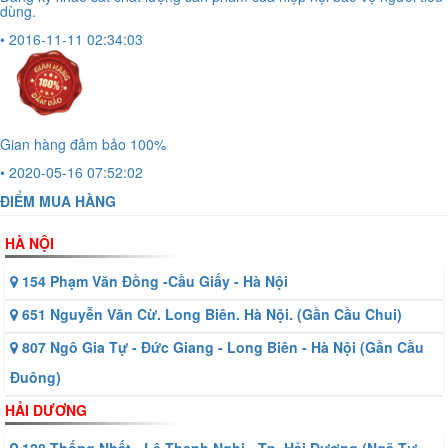
dùng.
• 2016-11-11 02:34:03
Gian hàng đảm bảo 100%
• 2020-05-16 07:52:02
ĐIỂM MUA HÀNG
HÀ NỘI
154 Phạm Văn Đồng -Cầu Giấy - Hà Nội
651 Nguyễn Văn Cừ. Long Biên. Hà Nội. (Gần Cầu Chui)
807 Ngô Gia Tự - Đức Giang - Long Biên - Hà Nội (Gần Cầu
Đuông)
HẢI DƯƠNG
128 Thống Nhất - Lê Thanh Nghị - Tp. Hải Dương (Ngã Tư