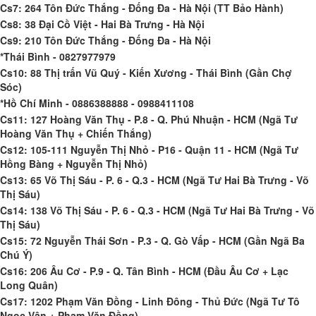
Cs7: 264 Tôn Đức Thắng - Đống Đa - Hà Nội (TT Bảo Hành)
Cs8: 38 Đại Cồ Việt - Hai Bà Trưng - Hà Nội
Cs9: 210 Tôn Đức Thắng - Đống Đa - Hà Nội
*Thái Bình - 0827977979
Cs10: 88 Thị trấn Vũ Quý - Kiến Xương - Thái Bình (Gần Chợ
Sóc)
*Hồ Chí Minh - 0886388888 - 0988411108
Cs11: 127 Hoàng Văn Thụ - P.8 - Q. Phú Nhuận - HCM (Ngã Tư
Hoàng Văn Thụ + Chiến Thắng)
Cs12: 105-111 Nguyễn Thị Nhỏ - P16 - Quận 11 - HCM (Ngã Tư
Hồng Bàng + Nguyễn Thị Nhỏ)
Cs13: 65 Võ Thị Sáu - P. 6 - Q.3 - HCM (Ngã Tư Hai Bà Trưng - Võ
Thị Sáu)
Cs14: 138 Võ Thị Sáu - P. 6 - Q.3 - HCM (Ngã Tư Hai Bà Trưng - Võ
Thị Sáu)
Cs15: 72 Nguyễn Thái Sơn - P.3 - Q. Gò Vấp - HCM (Gần Ngã Ba
Chú Ý)
Cs16: 206 Âu Cơ - P.9 - Q. Tân Bình - HCM (Đầu Âu Cơ + Lạc
Long Quân)
Cs17: 1202 Phạm Văn Đồng - Linh Đông - Thủ Đức (Ngã Tư Tô
Ngọc Vân + Phạm Văn Đồng)