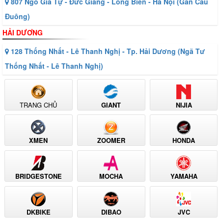
807 Ngô Gia Tự - Đức Giang - Long Biên - Hà Nội (Gần Cầu
Đuông)
HẢI DƯƠNG
128 Thống Nhất - Lê Thanh Nghị - Tp. Hải Dương (Ngã Tư
Thống Nhất - Lê Thanh Nghị)
TRANG CHỦ
GIANT
NIJIA
XMEN
ZOOMER
HONDA
BRIDGESTONE
MOCHA
YAMAHA
DKBIKE
DIBAO
JVC