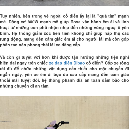
Tuy nhiên, bên trong vẻ ngoài cổ điển ấy lại là "quả tim" mạnh
mẽ. Động cơ 800W mạnh mẽ giúp Rosa vận hành êm ái và linh
hoạt từ những con phố nhộn nhịp đến những vùng ngoại ô yên
bình. Hệ thống giảm xóc tiên tiến không chỉ giúp hấp thụ các
rung động, mang đến cảm giác êm ái cho người lái mà còn góp
phần tạo nên phong thái lái xe đẳng cấp.
Và còn gì tuyệt vời hơn khi được tận hưởng những tiện nghi
hiện đại ngay trên chiếc
xe đạp điện Dibao
cổ điển? Cốp xe rộn
rãi đủ để chứa những vật dụng cần thiết cho một chuyến đi
ngắn ngày, yên xe êm ái bọc da cao cấp mang đến cảm giác
thoải mái tuyệt đối, hệ thống phanh đĩa an toàn đảm bảo cho
những chuyến đi an tâm.