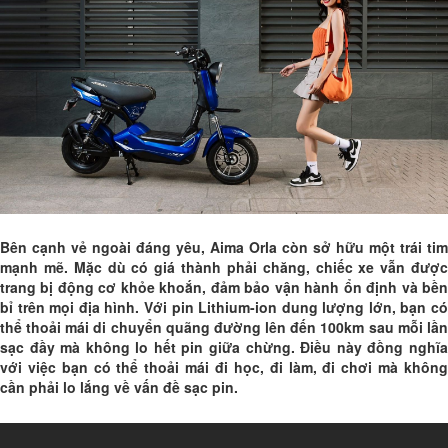
Bên cạnh vẻ ngoài đáng yêu, Aima Orla còn sở hữu một trái tim
mạnh mẽ. Mặc dù có giá thành phải chăng, chiếc xe vẫn được
trang bị động cơ khỏe khoắn, đảm bảo vận hành ổn định và bền
bỉ trên mọi địa hình. Với pin Lithium-ion dung lượng lớn, bạn có
thể thoải mái di chuyển quãng đường lên đến 100km sau mỗi lần
sạc đầy mà không lo hết pin giữa chừng. Điều này đồng nghĩa
với việc bạn có thể thoải mái đi học, đi làm, đi chơi mà không
cần phải lo lắng về vấn đề sạc pin.