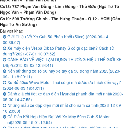
Cs18: 787 Phạm Văn Đồng - Linh Đông - Thủ Đức (Ngã Tư Tô
Ngọc Vân + Phạm Văn Đồng)
Cs19: 598 Trường Chinh - Tân Hưng Thuận - Q.12 - HCM (Gần
Ngã Tư An Sương)
Bài viết khác
Giới Thiệu Về Xe Cub 50 Phân Khối (50cc)
(2020-09-14
00:39:07)
Xe máy điện Vespa Dibao Pansy S có gì đặc biệt? Cách sử
dụng?
(2021-07-01 16:07:52)
CẢNH BÁO VỀ VIỆC LẠM DỤNG THƯƠNG HIỆU THẾ GIỚI XE
ĐIỆP
(2015-08-02 12:34:41)
Nên sử dụng xe số 50 hay xe tay ga 50 trong năm 2023
(2023-
09-11 18:20:11)
Xe Số 50cc Wave Motor Thái có gì mà được ưa thích đến vậy?
(2024-06-03 19:43:11)
Đánh giá chi tiết xe đạp điện Hyundai phanh đĩa mới nhất
(2020-
05-30 14:47:55)
Những mẫu xe đạp điện mới nhất cho nam cá tính
(2023-12-09
18:23:00)
Cổ Điển Kết Hợp Hiện Đại Với Xe Máy 50cc Cub S Motor
Thái
(2025-05-15 01:12:54)