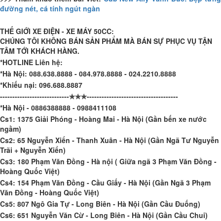
đường nét, cá tính ngút ngàn
THẾ GIỚI XE ĐIỆN - XE MÁY 50CC:
CHÚNG TÔI KHÔNG BÁN SẢN PHẨM MÀ BÁN SỰ PHỤC VỤ TẬN
TÂM TỚI KHÁCH HÀNG.
*HOTLINE Liên hệ:
*Hà Nội: 088.638.8888 - 084.978.8888 - 024.2210.8888
*Khiếu nại: 096.688.8887
----------------------------✯✯✯-------------------------------------
*Hà Nội - 0886388888 - 0988411108
Cs1: 1375 Giải Phóng - Hoàng Mai - Hà Nội (Gần bến xe nước
ngầm)
Cs2: 65 Nguyễn Xiển - Thanh Xuân - Hà Nội (Gần Ngã Tư Nguyễn
Trãi + Nguyễn Xiển)
Cs3: 180 Phạm Văn Đồng - Hà nội ( Giữa ngã 3 Phạm Văn Đồng -
Hoàng Quốc Việt)
Cs4: 154 Phạm Văn Đồng - Cầu Giấy - Hà Nội (Gần Ngã 3 Phạm
Văn Đồng - Hoàng Quốc Việt)
Cs5: 807 Ngô Gia Tự - Long Biên - Hà Nội (Gần Cầu Đuống)
Cs6: 651 Nguyễn Văn Cừ - Long Biên - Hà Nội (Gần Cầu Chui)