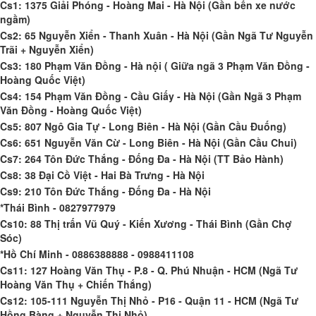
Cs1: 1375 Giải Phóng - Hoàng Mai - Hà Nội (Gần bến xe nước
ngầm)
Cs2: 65 Nguyễn Xiển - Thanh Xuân - Hà Nội (Gần Ngã Tư Nguyễn
Trãi + Nguyễn Xiển)
Cs3: 180 Phạm Văn Đồng - Hà nội ( Giữa ngã 3 Phạm Văn Đồng -
Hoàng Quốc Việt)
Cs4: 154 Phạm Văn Đồng - Cầu Giấy - Hà Nội (Gần Ngã 3 Phạm
Văn Đồng - Hoàng Quốc Việt)
Cs5: 807 Ngô Gia Tự - Long Biên - Hà Nội (Gần Cầu Đuống)
Cs6: 651 Nguyễn Văn Cừ - Long Biên - Hà Nội (Gần Cầu Chui)
Cs7: 264 Tôn Đức Thắng - Đống Đa - Hà Nội (TT Bảo Hành)
Cs8: 38 Đại Cồ Việt - Hai Bà Trưng - Hà Nội
Cs9: 210 Tôn Đức Thắng - Đống Đa - Hà Nội
*Thái Bình - 0827977979
Cs10: 88 Thị trấn Vũ Quý - Kiến Xương - Thái Bình (Gần Chợ
Sóc)
*Hồ Chí Minh - 0886388888 - 0988411108
Cs11: 127 Hoàng Văn Thụ - P.8 - Q. Phú Nhuận - HCM (Ngã Tư
Hoàng Văn Thụ + Chiến Thắng)
Cs12: 105-111 Nguyễn Thị Nhỏ - P16 - Quận 11 - HCM (Ngã Tư
Hồng Bàng + Nguyễn Thị Nhỏ)