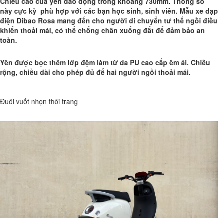
Chiều cao của yên dao động trong khoảng 730mm. Thông số
này cực kỳ phù hợp với các bạn học sinh, sinh viên. Mẫu xe đạp
điện Dibao Rosa mang đến cho người di chuyển tư thế ngồi điều
khiển thoải mái, có thể chống chân xuống đất để đảm bảo an
toàn.
Yên được bọc thêm lớp đệm làm từ da PU cao cấp êm ái. Chiều
rộng, chiều dài cho phép đủ để hai người ngồi thoải mái.
Đuôi vuốt nhọn thời trang