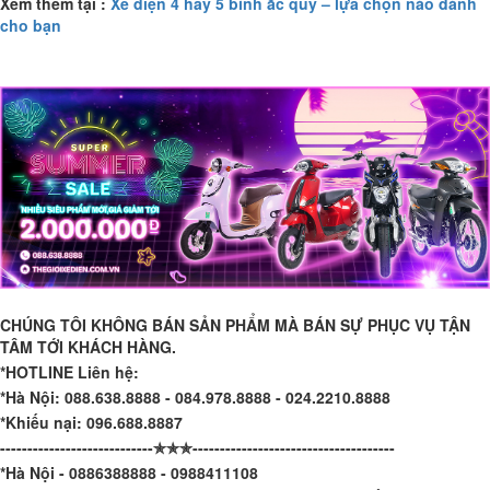
Xem thêm tại :
Xe điện 4 hay 5 bình ắc quy – lựa chọn nào d
ành
cho bạn
CHÚNG TÔI KHÔNG BÁN SẢN PHẨM MÀ BÁN SỰ PHỤC VỤ TẬN
TÂM TỚI KHÁCH HÀNG.
*HOTLINE Liên hệ:
*Hà Nội: 088.638.8888 - 084.978.8888 - 024.2210.8888
*Khiếu nại: 096.688.8887
----------------------------✯✯✯-------------------------------------
*Hà Nội - 0886388888 - 0988411108