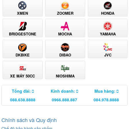
XMEN
ZOOMER
HONDA
BRIDGESTONE
MOCHA
YAMAHA
DKBIKE
DIBAO
JVC
XE MÁY 50CC
NIOSHIMA
Tổng đài:
Kinh doanh:
Mua hàng:
088.638.8888
0966.888.887
084.978.8888
Chính sách và Quy định
Chế độ bảo hành sản phẩm