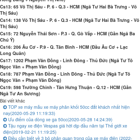
Cs13: 65 Võ Thị Sáu - P. 6 - Q.3 - HCM (Ngã Tư Hai Bà Trưng - Võ
Thị Sáu)
Cs14: 138 Võ Thị Sáu - P. 6 - Q.3 - HCM (Ngã Tư Hai Bà Trưng - Võ
Thị Sáu)
Cs15: 72 Nguyễn Thái Sơn - P.3 - Q. Gò Vấp - HCM (Gần Ngã Ba
Chú Ý)
Cs16: 206 Âu Cơ - P.9 - Q. Tân Bình - HCM (Đầu Âu Cơ + Lạc
Long Quân)
Cs17: 1202 Phạm Văn Đồng - Linh Đông - Thủ Đức (Ngã Tư Tô
Ngọc Vân + Phạm Văn Đồng)
Cs18: 787 Phạm Văn Đồng - Linh Đông - Thủ Đức (Ngã Tư Tô
Ngọc Vân + Phạm Văn Đồng)
Cs19: 598 Trường Chinh - Tân Hưng Thuận - Q.12 - HCM (Gần
Ngã Tư An Sương)
Bài viết khác
TOP xe máy mẫu xe máy phân khối 50cc đắt khách nhất hiện
nay
(2020-05-29 11:19:33)
Ưu điểm của dòng xe ga 50cc
(2020-05-28 14:24:39)
Tậu ngay xe điện Vespas giá hời dịp đầu năm tại Thế giới xe
điện
(2019-02-21 11:19:25)
Điều cần biết về 3 bộ phận quan trọng của xe máy điện
(2022-